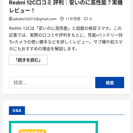
Redmi 12C口コミ 評判｜安いのに高性能？実機
レビュー！
pikakichi2015@gmail.com
11か月前
0
Redmi 12Cは「安いのに高性能」と話題の格安スマホ。この
記事では、実際の口コミや評判をもとに、性能・バッテリー持
ち・カメラの使い勝手などを詳しくレビュー。サブ機や初スマ
ホにもおすすめの理由を解説します。
Redmi
「続きを読む」
12C
口
コ
ミ
検
評
判
索:
｜
安
い
の
に
高
G&A
性
能？
実
機
レ