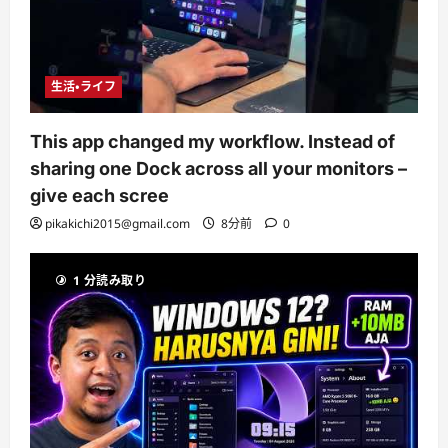
生活・ライフ
This app changed my workflow. Instead of
sharing one Dock across all your monitors –
give each scree
pikakichi2015@gmail.com
8分前
0
1 分読み取り