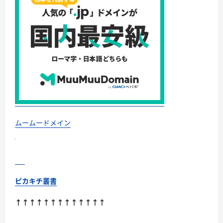
ビ
ュ
ー！
に
つ
い
て
さ
ら
に
読
む
ムームードメイン
ピカキチ叢書
↑↑↑↑↑↑↑↑↑↑↑↑↑