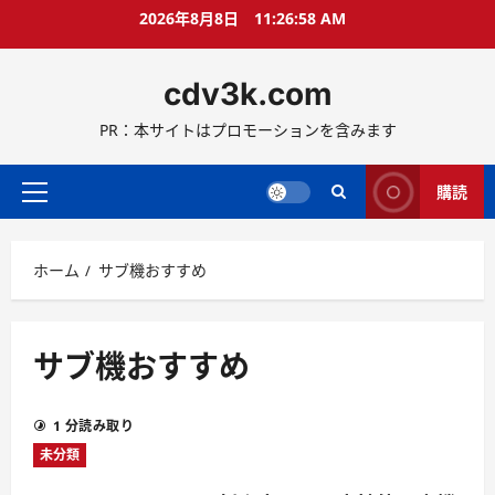
コ
2026年8月8日
11:26:59 AM
ン
テ
cdv3k.com
ン
ツ
PR：本サイトはプロモーションを含みます
へ
ス
キ
購読
メ
ッ
イ
プ
ン
ホーム
サブ機おすすめ
メ
ニ
ュ
ー
サブ機おすすめ
1 分読み取り
未分類