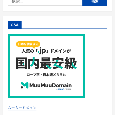
ハ
索:
ゲ、
エ
ム
男
（エ
ム
G&A
オ)
薄
毛
克
服・
「薄
く
て
も
大
丈
夫」???
に
つ
い
て
さ
ら
に
読
む
ムームードメイン