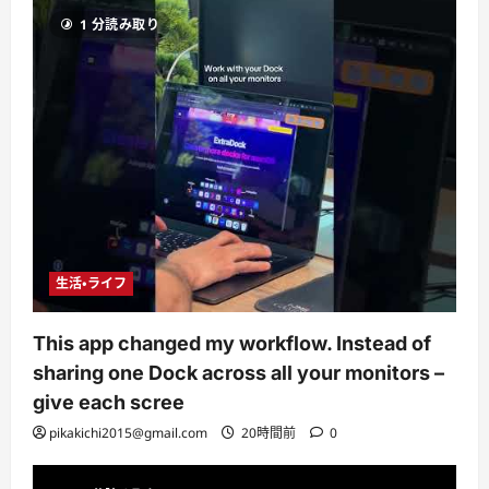
1 分読み取り
生活・ライフ
This app changed my workflow. Instead of
sharing one Dock across all your monitors –
give each scree
pikakichi2015@gmail.com
20時間前
0