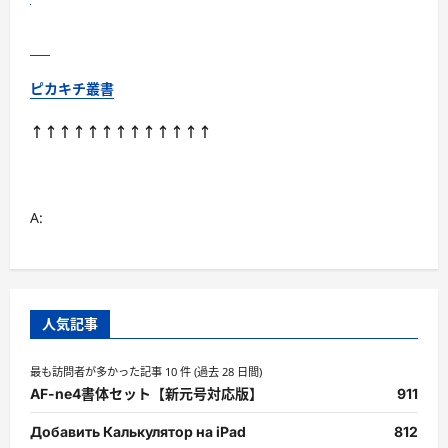
ピカキチ叢書
↑↑↑↑↑↑↑↑↑↑↑↑↑
A:
人気記事
最も訪問者が多かった記事 10 件 (過去 28 日間)
AF-ne4書体セット【新元号対応版】
911
Добавить Калькулятор на iPad
812