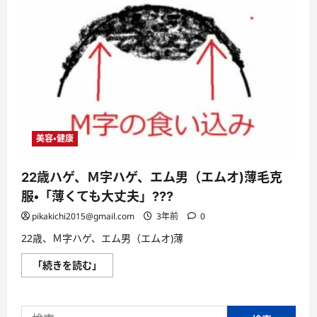
美容・健康
22歳ハゲ、Ｍ字ハゲ、エム男（エムオ)薄毛克
服・「薄くても大丈夫」???
pikakichi2015@gmail.com
3年前
0
22歳、Ｍ字ハゲ、エム男（エムオ)薄
22
「続きを読む」
歳
ハ
ゲ、
Ｍ
検
字