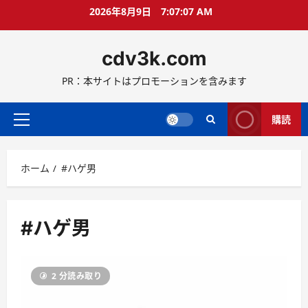
コ
2026年8月9日
7:07:08 AM
ン
テ
cdv3k.com
ン
ツ
PR：本サイトはプロモーションを含みます
へ
ス
キ
購読
メ
ッ
イ
プ
ン
ホーム
#ハゲ男
メ
ニ
ュ
ー
#ハゲ男
2 分読み取り