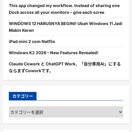
This app changed my workflow. Instead of sharing one
Dock across all your monitors – give each scree
WINDOWS 12 HARUSNYA BEGINI! Ubah Windows 11 Jadi
Makin Keren
iPad mini 2 com Netflix
Windows K2 2026 – New Features Revealed!
Claude Cowork と ChatGPT Work、「自分専用AI」にする
ならまずCoworkです。
カテゴリー
カ
テ
ゴ
リ