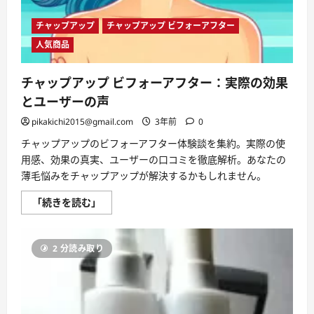
の
悩
チャップアップ
チャップアップ ビフォーアフター
み、
こ
人気商品
こ
か
ら
解
チャップアップ ビフォーアフター：実際の効果
放
さ
とユーザーの声
れ
ま
pikakichi2015@gmail.com
3年前
0
す。
に
チャップアップのビフォーアフター体験談を集約。実際の使
つ
い
用感、効果の真実、ユーザーの口コミを徹底解析。あなたの
て
薄毛悩みをチャップアップが解決するかもしれません。
さ
ら
に
チ
「続きを読む」
読
ャ
む
ッ
プ
ア
2 分読み取り
ッ
プ
ビ
フ
ォ
ー
ア