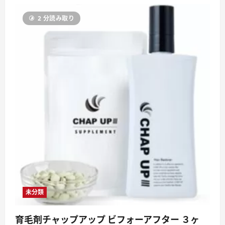
プ
ア
2 分読み取り
ッ
プ
ビ
フ
ォ
ー
ア
フ
タ
ー」
の
検
索
結
果
に
つ
い
て
さ
ら
に
読
む
未分類
育毛剤チャップアップ ビフォーアフター ３ヶ