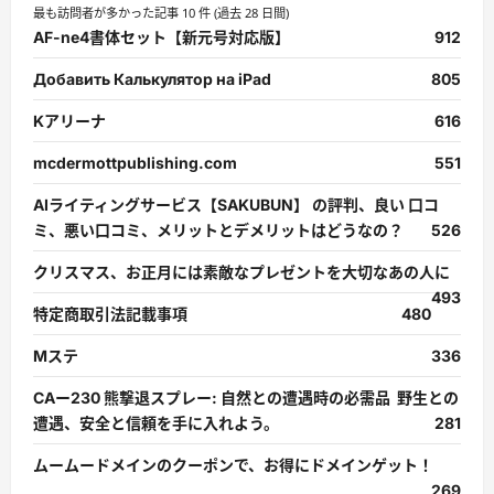
最も訪問者が多かった記事 10 件 (過去 28 日間)
AF-ne4書体セット【新元号対応版】
912
Добавить Калькулятор на iPad
805
Kアリーナ
616
mcdermottpublishing.com
551
AIライティングサービス【SAKUBUN】 の評判、良い 口コ
ミ、悪い口コミ、メリットとデメリットはどうなの？
526
クリスマス、お正月には素敵なプレゼントを大切なあの人に
493
特定商取引法記載事項
480
Mステ
336
CAー230 熊撃退スプレー: 自然との遭遇時の必需品 野生との
遭遇、安全と信頼を手に入れよう。
281
ムームードメインのクーポンで、お得にドメインゲット！
269