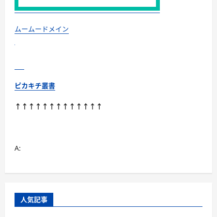
の
証
拠、”チ
ャ
ムームードメイン
ッ
プ
ア
ッ
プ
で
生
え
ピカキチ叢書
た”を
実
感
↑↑↑↑↑↑↑↑↑↑↑↑↑
体
験
談!!
に
つ
い
A:
て
さ
ら
に
読
む
人気記事