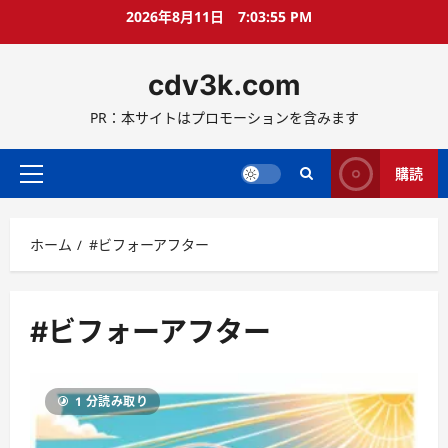
コ
2026年8月11日
7:03:56 PM
ン
テ
cdv3k.com
ン
ツ
PR：本サイトはプロモーションを含みます
へ
ス
キ
購読
メ
ッ
イ
プ
ン
ホーム
#ビフォーアフター
メ
ニ
ュ
ー
#ビフォーアフター
1 分読み取り