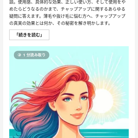
談。使用感、具体的な効果、正しい使い方、そして使用をや
めたらどうなるのかまで、チャップアップに関するあらゆる
疑問に答えます。薄毛や抜け毛に悩む方へ、チャップアップ
の真実の効果とは何か、その秘密を解き明かします。
チ
「続きを読む」
ャ
ッ
プ
ア
1 分読み取り
ッ
プ
で
変
わ
る、
毎
日
を
彩
る
髪
へ
の
旅
立
ち。
あ
な
た