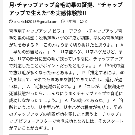
月・チャップアップ育毛効果の証拠、”チャップ
アップで生えた”を実感体験談!!
pikakichi2015@gmail.com
4年前
0
育毛剤チャップアップ ビフォーアフター ・チャップアップ育
毛効果の検証：脱毛薄毛ハゲの程度が初期、早めの育毛施術
が功を奏する P 「この方はうまく切り抜けたと思うよ。」 A
「早めの処置だね。」 P 「Ｕ字型ハゲ、Ｕ字ハゲだけど、ま
だ、Ｕ字の部分に髪の毛が残っている間に、チャップアップ
で対応したことがポイントだったと思うよ。」 A 「30代中盤
で抜け毛が多くなった・・・とあるよ。」 P 「推定するには、40
代を超えて、それでもまあまあ維持できていたし、進行が遅
いね。」 A 「毛根死滅の前だね。」 P 「コレが、毛根瀕死や
死滅状態だったら、こんなにうまくチャップアップで育毛に
成功しなかったでしょう。」 A 「50歳ってあるね。」 P 「年
齢というより、Ｕ字型ハゲ、Ｕ字ハゲの程度が初期で、早め
のチャップアップの処置が功を奏したと思うよ。チャップア
ップ ビフォーアフターで育毛成功となるには、そのスタート
が早いことがカギさ。」