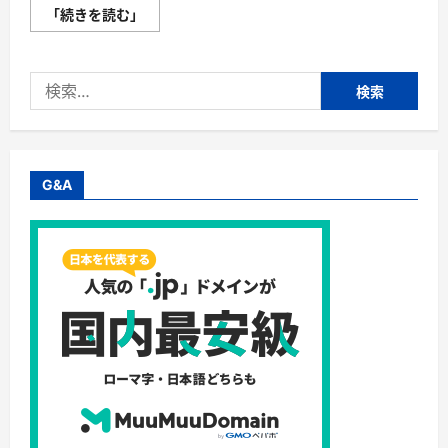
育
「続きを読む」
毛
剤
チ
ャ
検
ッ
プ
索:
ア
ッ
プ
ビ
フ
ォ
G&A
ー
ア
フ
タ
ー
３
ヶ
月・
チ
ャ
ッ
プ
ア
ッ
プ
育
毛
効
果