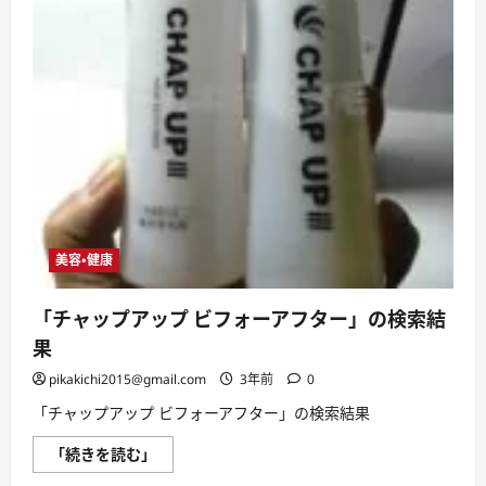
フ
タ
ー：
実
際
の
効
果
と
ユ
ー
ザ
ー
の
声
に
つ
美容・健康
い
て
さ
ら
「チャップアップ ビフォーアフター」の検索結
に
読
果
む
pikakichi2015@gmail.com
3年前
0
「チャップアップ ビフォーアフター」の検索結果
「チ
「続きを読む」
ャ
ッ