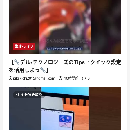
生活・ライフ
【
デル・テクノロジーズのTips／クイック設定
を活用しよう
】
pikakichi2015@gmail.com
10時間前
0
1 分読み取り