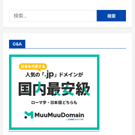
ー
モ
ニ
検
タ
ー】
索:
株
式
会
社
イ
ン
G&A
テ
ー
ジ・
現
金
や
商
品
券
な
ど
に
交
換
可
能
な
ポ
イ
ン
ト