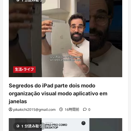
1 分読み取り
生活・ライフ
Segredos do iPad parte dois modo
organização visual modo aplicativo em
janelas
pikakichi2015@gmail.com
16時間前
0
1 分読み取り