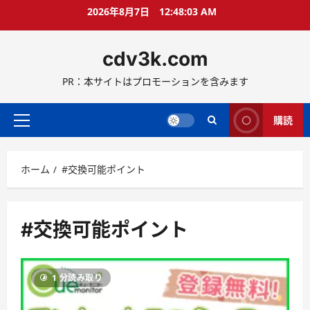
コ
2026年8月7日
12:48:04 AM
ン
テ
cdv3k.com
ン
ツ
PR：本サイトはプロモーションを含みます
へ
ス
キ
購読
メ
ッ
イ
プ
ン
ホーム
#交換可能ポイント
メ
ニ
ュ
ー
#交換可能ポイント
1 分読み取り