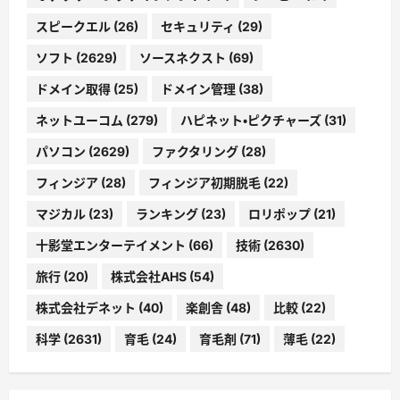
スピークエル
(26)
セキュリティ
(29)
ソフト
(2629)
ソースネクスト
(69)
ドメイン取得
(25)
ドメイン管理
(38)
ネットユーコム
(279)
ハピネット・ピクチャーズ
(31)
パソコン
(2629)
ファクタリング
(28)
フィンジア
(28)
フィンジア初期脱毛
(22)
マジカル
(23)
ランキング
(23)
ロリポップ
(21)
十影堂エンターテイメント
(66)
技術
(2630)
旅行
(20)
株式会社AHS
(54)
株式会社デネット
(40)
楽創舎
(48)
比較
(22)
科学
(2631)
育毛
(24)
育毛剤
(71)
薄毛
(22)