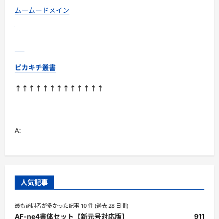
が
た
ムームードメイン
ま
る
に
つ
い
て
さ
ら
ピカキチ叢書
に
読
む
↑↑↑↑↑↑↑↑↑↑↑↑↑
A:
人気記事
最も訪問者が多かった記事 10 件 (過去 28 日間)
AF-ne4書体セット【新元号対応版】
911