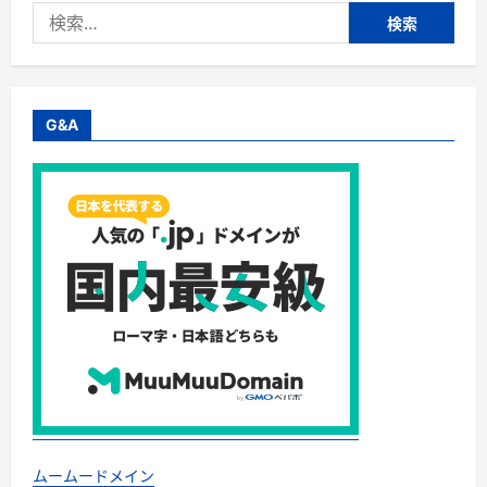
検
大
切
索:
な
命
を
守
る
究
G&A
極
の
ガ
イ
ド
ブ
ッ
ク！
『巨
大
地
震
対
策：
備
え
よ、
未
来
の
た
め
に。
ムームードメイン
地