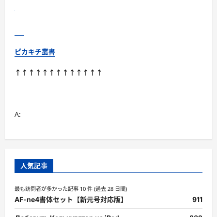
震
に
負
け
な
い
社
ピカキチ叢書
会
を
築
↑↑↑↑↑↑↑↑↑↑↑↑↑
こ
う！』
が
今、
な
ぜ
A:
必
読
な
の
か？
に
つ
い
人気記事
て
さ
ら
最も訪問者が多かった記事 10 件 (過去 28 日間)
に
読
AF-ne4書体セット【新元号対応版】
911
む