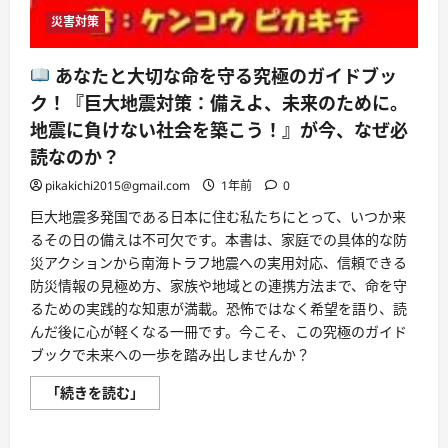
災害対策
あなたと大切な命を守る究極のガイドブッ
ク！『巨大地震対策：備えよ、未来のために。
地震に負けない社会を築こう！』が今、なぜ必
読なのか？
pikakichi2015@gmail.com
1年前
0
巨大地震多発国である日本に住む私たちにとって、いつか来
るその日の備えは不可欠です。本書は、家庭での具体的な防
災アクションから南海トラフ地震への実用対応、信頼できる
防災情報の見極め方、家族や地域との連携方法まで、命を守
るための実践的な知恵が満載。恐怖ではなく希望を語り、読
んだ後に心が軽くなる一冊です。今こそ、この究極のガイド
ブックで未来への一歩を踏み出しませんか？
「続きを読む」
あ
な
た
と