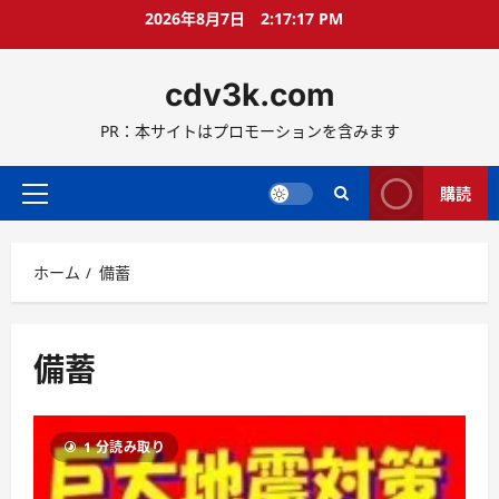
コ
2026年8月7日
2:17:18 PM
ン
テ
cdv3k.com
ン
ツ
PR：本サイトはプロモーションを含みます
へ
ス
キ
購読
メ
ッ
イ
プ
ン
ホーム
備蓄
メ
ニ
ュ
ー
備蓄
1 分読み取り