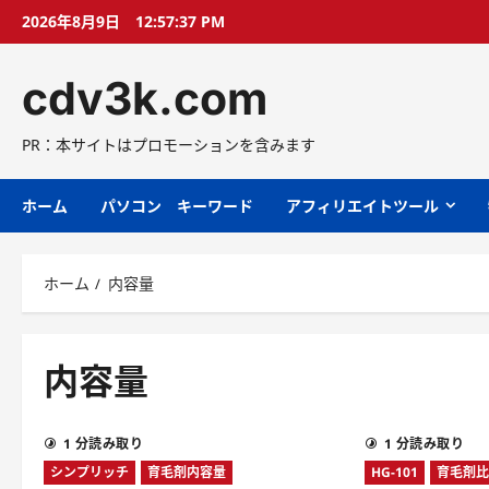
コ
2026年8月9日
12:57:38 PM
ン
テ
cdv3k.com
ン
ツ
へ
PR：本サイトはプロモーションを含みます
ス
キ
ホーム
パソコン キーワード
アフィリエイトツール
ッ
プ
ホーム
内容量
内容量
1 分読み取り
1 分読み取り
シンプリッチ
育毛剤内容量
HG-101
育毛剤比