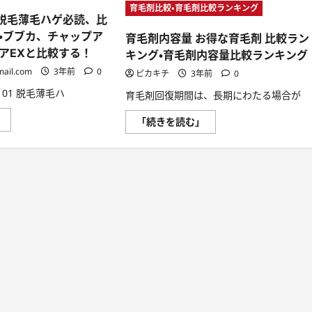
育毛剤比較・育毛剤比較ランキング
1 脱毛薄毛ハゲ必読、比
・ブブカ、チャップア
育毛剤内容量 お得な育毛剤 比較ラン
アEXと比較する！
キング・育毛剤内容量比較ランキング
mail.com
3年前
0
ピカキチ
3年前
0
101 脱毛薄毛ハ
育毛剤回復期間は、長期にわたる場合が
育
」
育
「続きを読む」
毛
毛
剤
剤
HG-
内
101
容
脱
量
毛
お
薄
得
毛
な
ハ
育
ゲ
毛
必
剤
読、
比
比
較
較
ラ
＆
ン
ラ
キ
ン
ン
キ
グ・
ン
育