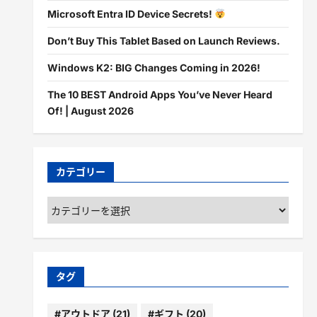
Microsoft Entra ID Device Secrets!
Don’t Buy This Tablet Based on Launch Reviews.
Windows K2: BIG Changes Coming in 2026!
The 10 BEST Android Apps You’ve Never Heard
Of! | August 2026
カテゴリー
カ
テ
ゴ
リ
ー
タグ
#アウトドア
(21)
#ギフト
(20)