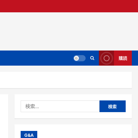
購読
検
索:
G&A