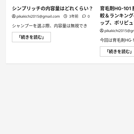
シンプリッチの内容量はどれくらい？
育毛剤HG-10
較＆ランキング
pikakichi2015@gmail.com
3年前
0
ップ、ポリピュ
シャンプーを選ぶ際、内容量は無視でき
pikakichi2015@g
シ
「続きを読む」
今回は育毛剤HG-
ン
プ
リ
「続きを読む
ッ
チ
の
内
容
量
は
ど
れ
く
ら
い？
に
つ
い
て
さ
ら
に
読