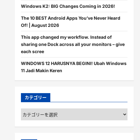
Windows K2: BIG Changes Coming in 2026!
The 10 BEST Android Apps You’ve Never Heard
Of! | August 2026
This app changed my workflow. Instead of
sharing one Dock across all your monitors – give
each scree
WINDOWS 12 HARUSNYA BEGINI! Ubah Windows
11 Jadi Makin Keren
カテゴリー
カ
テ
ゴ
リ