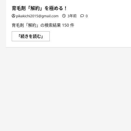
育毛剤「解約」を極める！
pikakichi2015@gmail.com
3年前
0
育毛剤「解約」の検索結果 150 件
育
「続きを読む」
毛
剤
「解
約」
を
極
め
る！
に
つ
い
て
さ
ら
に
読
む