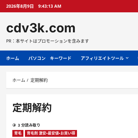
コ
2026年8月9日
9:43:14 AM
ン
テ
cdv3k.com
ン
ツ
へ
PR：本サイトはプロモーションを含みます
ス
キ
ホーム
パソコン キーワード
アフィリエイトツール
ッ
プ
ホーム
定期解約
定期解約
3 分読み取り
育毛
育毛剤 激安・最安値・お買い得