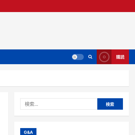
購読
検
索:
G&A