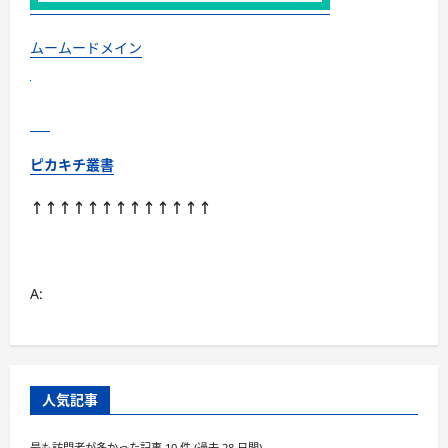
イ
ン
学
習
ムームードメイン
の
サ
ブ
ス
ク
に
つ
い
ピカキチ叢書
て
さ
ら
↑↑↑↑↑↑↑↑↑↑↑↑↑
に
読
む
A:
人気記事
最も訪問者が多かった記事 10 件 (過去 28 日間)