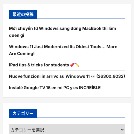
最近の投稿
Mới chuyển từ Windows sang dùng MacBook thì làm
quen gì
Windows 11 Just Modernized Its Oldest Tools… More
Are Coming!
iPad tips & tricks for students
Nuove funzioni in arrivo su Windows 11
(26300.9032)
Instalé Google TV 16 en mi PC y es INCREÍBLE
カテゴリー
カ
テ