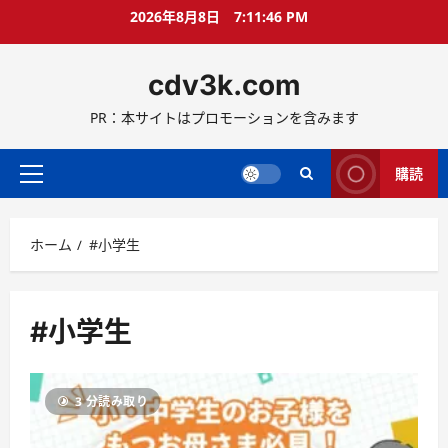
コ
2026年8月8日
7:11:47 PM
ン
テ
cdv3k.com
ン
ツ
PR：本サイトはプロモーションを含みます
へ
ス
キ
購読
メ
ッ
イ
プ
ン
ホーム
#小学生
メ
ニ
ュ
ー
#小学生
3 分読み取り