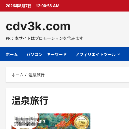
コ
2026年8月7日
12:00:59 AM
ン
テ
cdv3k.com
ン
ツ
へ
PR：本サイトはプロモーションを含みます
ス
キ
ホーム
パソコン キーワード
アフィリエイトツール
ッ
プ
ホーム
温泉旅行
温泉旅行
1 分読み取り