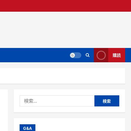
購読
検
索:
G&A