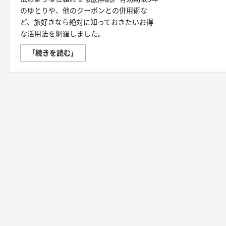
のゆとりや、他のクーポンとの併用術な
ど、旅好きなら絶対に知っておきたいお得
な活用法を網羅しました。
ふ
「続きを読む」
る
さ
と
納
税
で
賢
く、
贅
沢
に。
楽
天
ト
ラ
ベ
ル
宿
泊
ク
ー
ポ
ン
が