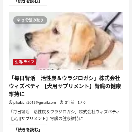
【犬
「続きを読む」
用
サ
プ
リ
2 分読み取り
メ
ン
ト】
株
式
会
社
ウ
ィ
ズ
生活・ライフ
ペ
テ
ィ・
シ
「毎日腎活 活性炭＆ウラジロガシ」株式会社
ニ
ア
ウィズペティ 【犬用サプリメント】腎臓の健康
犬
の
維持に
健
康
pikakichi2015@gmail.com
3年前
0
維
持
「毎日腎活 活性炭＆ウラジロガシ」株式会社ウィズペティ
に
「毎
【犬用サプリメント】腎臓の健康維持に
日
一
緒
「毎
「続きを読む」