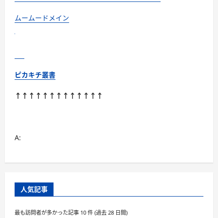
臓
の
健
ムームードメイン
康
維
持
に
に
つ
い
て
ピカキチ叢書
さ
ら
に
↑↑↑↑↑↑↑↑↑↑↑↑↑
読
む
A:
人気記事
最も訪問者が多かった記事 10 件 (過去 28 日間)