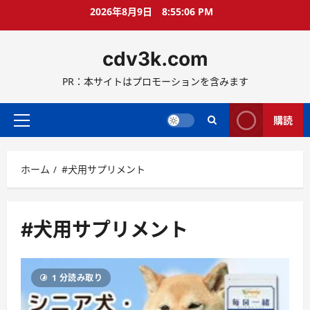
コ
2026年8月9日
8:55:07 PM
ン
テ
cdv3k.com
ン
ツ
PR：本サイトはプロモーションを含みます
へ
ス
キ
購読
メ
ッ
イ
プ
ン
ホーム
#犬用サプリメント
メ
ニ
ュ
ー
#犬用サプリメント
1 分読み取り