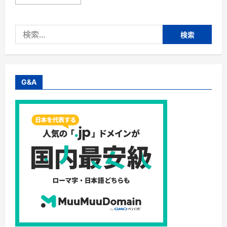
DHA
日
＆
腎
EPA」
活
（獣
活
医
検
性
師
炭
索:
推
＆
奨/
ウ
国
ラ
産）
ジ
に
ロ
つ
ガ
G&A
い
シ」
て
株
さ
式
ら
会
に
社
読
ウ
む
ィ
ズ
ペ
テ
ィ
【犬
用
サ
プ
リ
メ
ン
ト】
腎