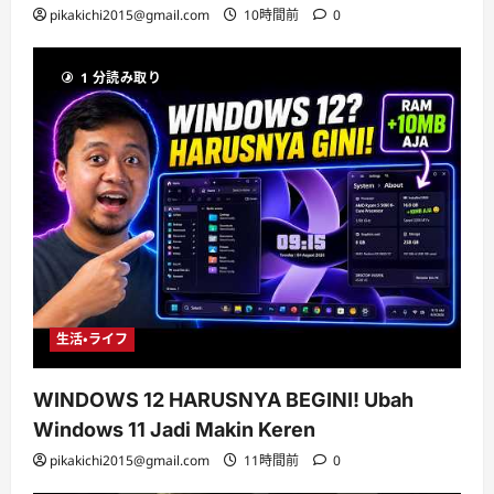
pikakichi2015@gmail.com
10時間前
0
1 分読み取り
生活・ライフ
WINDOWS 12 HARUSNYA BEGINI! Ubah
Windows 11 Jadi Makin Keren
pikakichi2015@gmail.com
11時間前
0