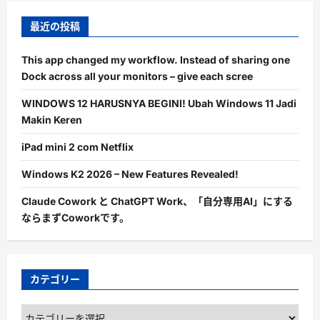
最近の投稿
This app changed my workflow. Instead of sharing one
Dock across all your monitors – give each scree
WINDOWS 12 HARUSNYA BEGINI! Ubah Windows 11 Jadi
Makin Keren
iPad mini 2 com Netflix
Windows K2 2026 – New Features Revealed!
Claude Cowork と ChatGPT Work、「自分専用AI」にする
ならまずCoworkです。
カテゴリー
カ