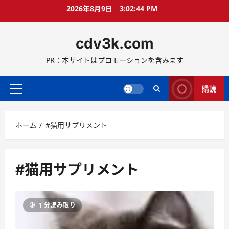
コ
2026年8月9日
3:02:45 PM
ン
テ
cdv3k.com
ン
ツ
PR：本サイトはプロモーションを含みます
へ
ス
キ
購読
メ
ッ
イ
プ
ン
ホーム
#猫用サプリメント
メ
ニ
ュ
ー
#猫用サプリメント
1 分読み取り