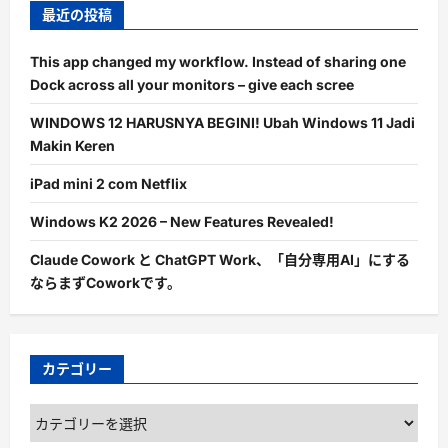
最近の投稿
This app changed my workflow. Instead of sharing one
Dock across all your monitors – give each scree
WINDOWS 12 HARUSNYA BEGINI! Ubah Windows 11 Jadi
Makin Keren
iPad mini 2 com Netflix
Windows K2 2026 – New Features Revealed!
Claude Cowork と ChatGPT Work、「自分専用AI」にする
ならまずCoworkです。
カテゴリー
カ
テ