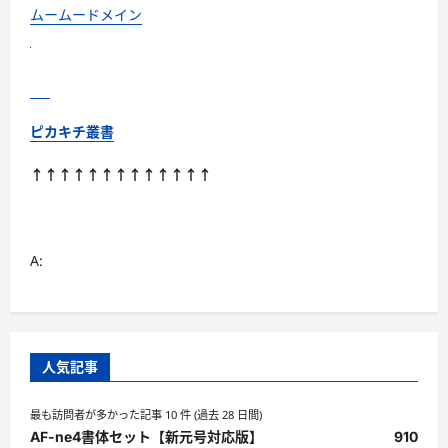
獣
ムームードメイン
医
師
推
奨/
国
産
に
つ
ピカキチ叢書
い
て
さ
↑↑↑↑↑↑↑↑↑↑↑↑↑
ら
に
読
む
A:
人気記事
最も訪問者が多かった記事 10 件 (過去 28 日間)
AF-ne4書体セット【新元号対応版】
910