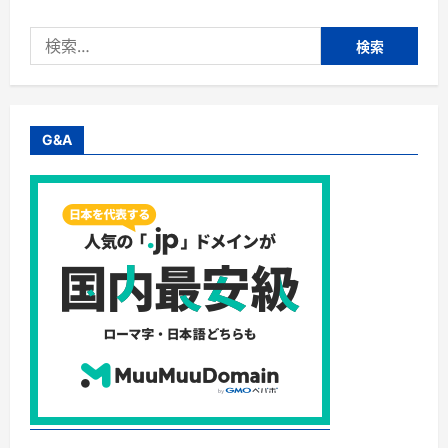
プ
リ
検
メ
ン
索:
ト】
株
式
会
社
ウ
G&A
ィ
ズ
ペ
テ
ィ・
シ
ニ
ア
猫
の
健
康
維
持
に
「毎
日
一
緒
DHA
＆
EPA」