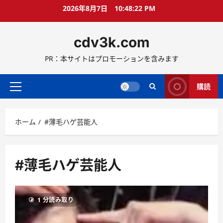
コ
2026年8月7日
10:48:23 PM
ン
テ
cdv3k.com
ン
ツ
PR：本サイトはプロモーションを含みます
へ
ス
キ
購読
メ
ッ
イ
プ
ン
ホーム
#薄毛ハゲ芸能人
メ
ニ
ュ
ー
#薄毛ハゲ芸能人
1 分読み取り