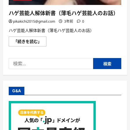
ハゲ芸能人解体新書（薄毛ハゲ芸能人のお話）
pikakichi2015@gmail.com
3年前
0
ハゲ芸能人解体新書（薄毛ハゲ芸能人のお話）
ハ
「続きを読む」
ゲ
芸
能
人
検
解
体
索:
新
書
（薄
毛
ハ
ゲ
G&A
芸
能
人
の
お
話）
に
つ
い