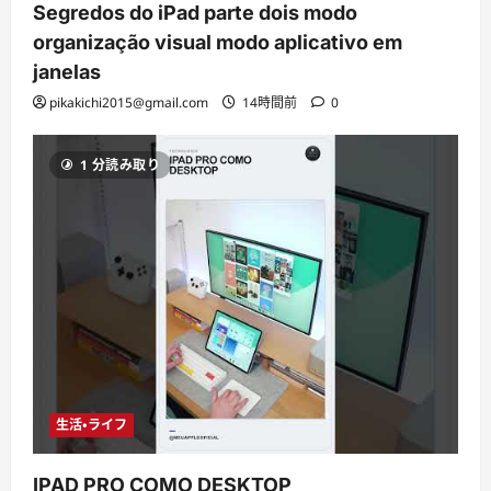
Segredos do iPad parte dois modo
organização visual modo aplicativo em
janelas
pikakichi2015@gmail.com
14時間前
0
1 分読み取り
生活・ライフ
IPAD PRO COMO DESKTOP