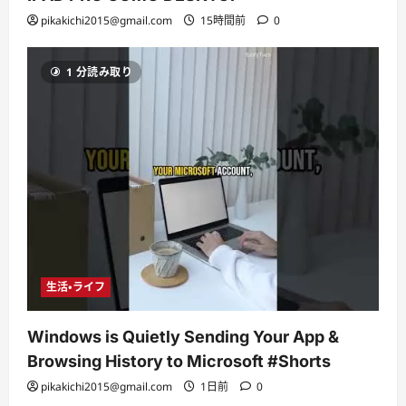
pikakichi2015@gmail.com
15時間前
0
1 分読み取り
生活・ライフ
Windows is Quietly Sending Your App &
Browsing History to Microsoft #Shorts
pikakichi2015@gmail.com
1日前
0