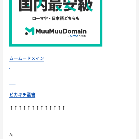
て
さ
ら
に
読
む
ムームードメイン
ピカキチ叢書
↑↑↑↑↑↑↑↑↑↑↑↑↑
A: