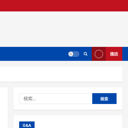
購読
検
索:
G&A