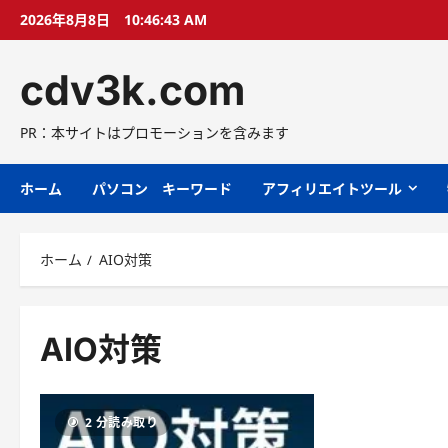
コ
2026年8月8日
10:46:44 AM
ン
テ
cdv3k.com
ン
ツ
へ
PR：本サイトはプロモーションを含みます
ス
キ
ホーム
パソコン キーワード
アフィリエイトツール
ッ
プ
ホーム
AIO対策
AIO対策
2 分読み取り