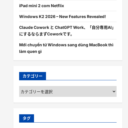
iPad mini 2 com Netflix
Windows K2 2026 – New Features Revealed!
Claude Cowork と ChatGPT Work、「自分専用AI」
にするならまずCoworkです。
Mới chuyển từ Windows sang dùng MacBook thì
làm quen gì
カテゴリー
カ
テ
ゴ
リ
ー
タグ