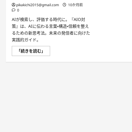
pikakichi2015@gmail.com
10か月前
0
AIが検索し、評価する時代に。『AIO対
策』は、AIに伝わる言葉・構造・信頼を整え
るための新思考法。未来の発信者に向けた
実践的ガイド。
「続きを読む」
AIO
対
策
—
AI
に
選
ば
れ
る
時
代
の
新・
最
適
化
思
考