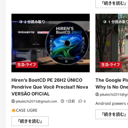
を
COMO
「続きを読む
守
DESKTOP
る
に
に
つ
つ
い
い
2 分読み取り
て
1 分読み取
て
さ
さ
ら
ら
に
に
読
読
む
む
生活・ライフ
生活・ライフ
Hiren’s BootCD PE 26H2 ÚNICO
The Google Pix
Pendrive Que Você Precisa!! Nova
Why Is No One
VERSÃO OFICIAL
pikakichi2015@g
pikakichi2015@gmail.com
1日前
0
Android powers 
CASE UGRE
「続きを読む
Hiren’s
「続きを読む」
BootCD