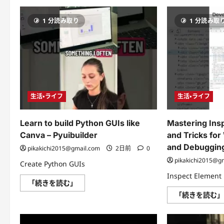
PE
26H2
ÚNICO
1 分読み取り
1 分読み取
Pendrive
Que
Você
Precisa!!
Nova
VERSÃO
OFICIAL
に
つ
い
て
生活・ライフ
生活・ライフ
さ
ら
に
読
Learn to build Python GUIs like
Mastering Ins
む
Canva – Pyuibuilder
and Tricks fo
and Debuggin
pikakichi2015@gmail.com
2日前
0
pikakichi2015@g
Create Python GUIs
Inspect Element 
Learn
「続きを読む」
to
「続きを読む
build
Python
GUIs
like