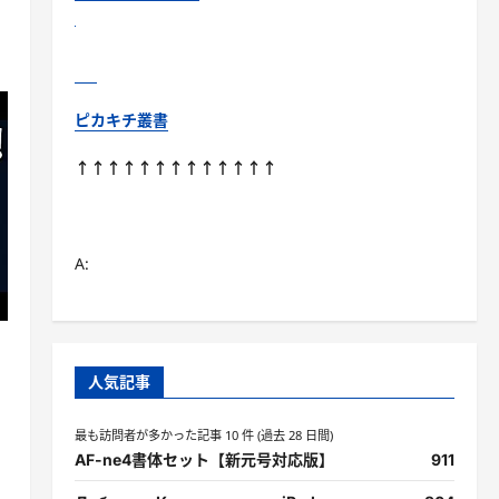
ピカキチ叢書
↑↑↑↑↑↑↑↑↑↑↑↑↑
A:
人気記事
最も訪問者が多かった記事 10 件 (過去 28 日間)
AF-ne4書体セット【新元号対応版】
911