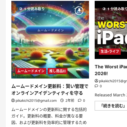
1 分読み取り
1 分読み取
生活・ライフ
The Worst iPad
ムームードメイン
推し商品II
2026!
pikakichi2015@g
ムームードメイン更新料：賢い管理で
0
オンラインアイデンティティを守る
Released March 
pikakichi2015@gmail.com
2年前
0
「続きを読む
ムームードメインの更新料に関する包括的
ガイド。更新料の概要、料金が異なる要
因、および更新料を効率的に管理するため