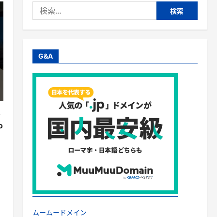
検
索:
G&A
o
o
ムームードメイン