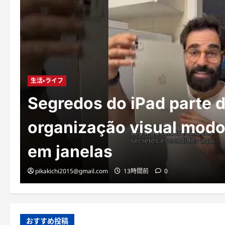
生活・ライフ
Segredos do iPad parte 
organização visual modo 
em janelas
pikakichi2015@gmail.com
13時間前
0
おすすめ投稿