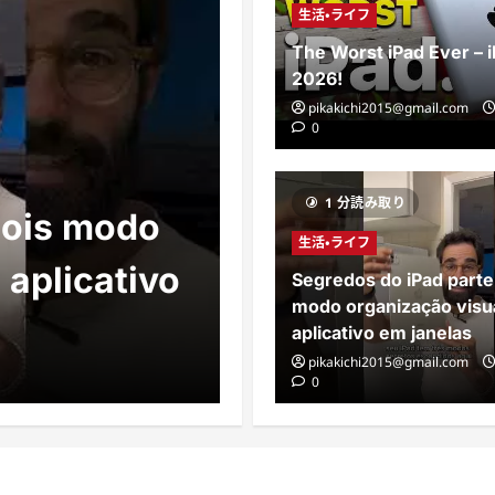
生活・ライフ
The Worst iPad Ever – i
2026!
pikakichi2015@gmail.com
0
1 分読み取り
dois modo
生活・ライフ
aplicativo
Segredos do iPad parte
生活・ライフ
modo organização visu
IPAD PRO C
aplicativo em janelas
pikakichi2015@gmail.com
pikakichi2015@gmail.com
14
0