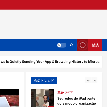
14時間前
0
生活・ライフ
Windows is Quietly
Sending Your App &
Browsing History to
4
Microsoft #Shorts
pikakichi2015@gmail.com
生活・ライフ
1日前
0
Resumão Semanal:
購読
Barra Menor, Menu Livre
e mais no Windows 11
5
pikakichi2015@gmail.com
ly Sending Your App & Browsing History to Microsoft #Shorts
1日前
0
生活・ライフ
The Worst iPad Ever –
iPad 3 in 2026!
今のトレンド
1
pikakichi2015@gmail.com
12時間前
0
生活・ライフ
Segredos do iPad parte
dois modo organização