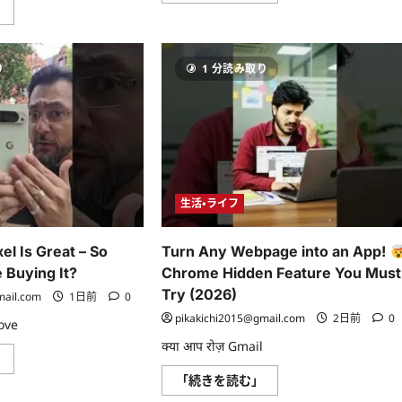
Windows
」
Barra
is
Menor,
Quietly
Menu
Sending
Livre
Your
e
り
1 分読み取り
App
mais
&
no
Browsing
Windows
History
11
to
に
Microsoft
つ
#Shorts
い
に
て
つ
さ
い
ら
て
に
生活・ライフ
さ
読
ら
む
に
読
el Is Great – So
Turn Any Webpage into an App!
む
 Buying It?
Chrome Hidden Feature You Must
Try (2026)
mail.com
1日前
0
pikakichi2015@gmail.com
2日前
0
ove
क्या आप रोज़ Gmail
The
」
Google
Turn
「続きを読む」
Pixel
Any
Is