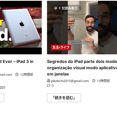
り
1 分読み取り
生活・ライフ
 Ever – iPad 3 in
Segredos do iPad parte dois mod
organização visual modo aplicativ
em janelas
mail.com
12時間前
pikakichi2015@gmail.com
13時間前
0
201
The
」
Segredos
「続きを読む」
Worst
do
iPad
iPad
Ever
parte
–
dois
iPad
modo