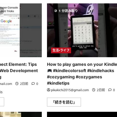
Webpage
Great
into
–
an
So
り
1 分読み取り
App!
Why
Is
Chrome
No
Hidden
One
Feature
Buying
You
It?
Must
に
Try
つ
(2026)
い
に
て
つ
さ
生活・ライフ
い
ら
て
に
さ
読
ら
む
pect Element: Tips
How to play games on your Kindle
に
読
r Web Development
#kindlecolorsoft #kindlehacks
む
g
#cozygaming #cozygames
#kindletips
mail.com
2日前
0
pikakichi2015@gmail.com
2日前
0
is
Mastering
」
How
「続きを読む」
Inspect
to
Element:
play
Tips
games
and
on