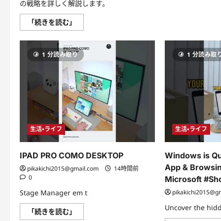
の戦略を詳しく解説します。
ム
「続きを読む」
ー
ム
ー
ド
1 分読み取り
1 分読み取
メ
イ
ン
更
新
料：
賢
い
管
理
で
生活・ライフ
生活・ライフ
オ
ン
ラ
イ
IPAD PRO COMO DESKTOP
Windows is Qu
ン
ア
App & Browsin
pikakichi2015@gmail.com
14時間前
イ
0
Microsoft #Sh
デ
ン
Stage Manager em t
pikakichi2015@g
テ
ィ
Uncover the hid
テ
IPAD
「続きを読む」
ィ
PRO