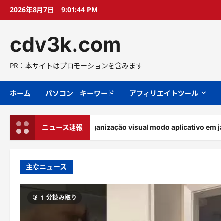
コ
2026年8月7日
9:01:46 PM
ン
テ
cdv3k.com
ン
ツ
へ
PR：本サイトはプロモーションを含みます
ス
キ
ホーム
パソコン キーワード
アフィリエイトツール
ッ
プ
te dois modo organização visual modo aplicativo em janelas
ニュース速報
主なニュース
1 分読み取り