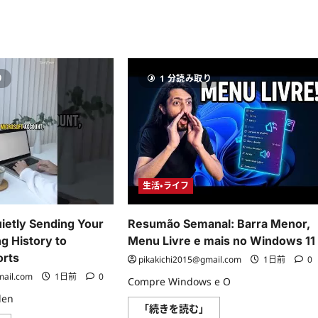
3
organização
in
visual
2026!
modo
に
aplicativo
つ
em
い
janelas
て
に
さ
つ
り
1 分読み取り
ら
い
に
て
読
さ
む
ら
に
読
む
生活・ライフ
ietly Sending Your
Resumão Semanal: Barra Menor,
g History to
Menu Livre e mais no Windows 11
orts
pikakichi2015@gmail.com
1日前
0
mail.com
1日前
0
Compre Windows e O
den
Resumão
「続きを読む」
Semanal: