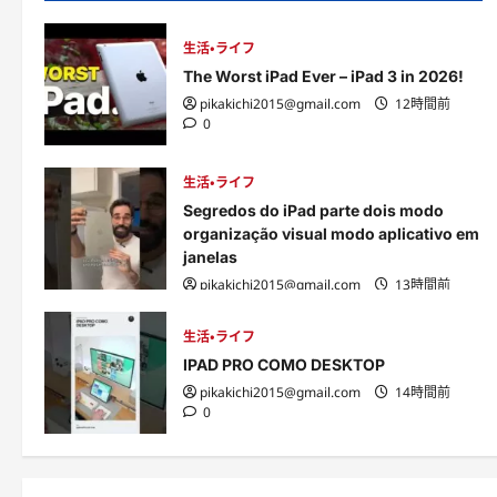
生活・ライフ
The Worst iPad Ever – iPad 3 in 2026!
pikakichi2015@gmail.com
12時間前
0
生活・ライフ
Segredos do iPad parte dois modo
organização visual modo aplicativo em
janelas
pikakichi2015@gmail.com
13時間前
0
生活・ライフ
IPAD PRO COMO DESKTOP
pikakichi2015@gmail.com
14時間前
0