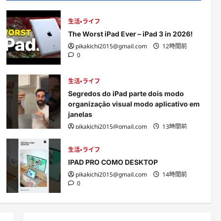
Barra Menor, Menu Livre
e mais no Windows 11
5
生活・ライフ
pikakichi2015@gmail.com
The Worst iPad Ever – iPad 3 in 2026!
1日前
0
pikakichi2015@gmail.com
12時間前
0
生活・ライフ
Segredos do iPad parte dois modo
organização visual modo aplicativo em
janelas
pikakichi2015@gmail.com
13時間前
0
生活・ライフ
IPAD PRO COMO DESKTOP
pikakichi2015@gmail.com
14時間前
0