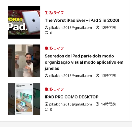
生活・ライフ
The Worst iPad Ever – iPad 3 in 2026!
pikakichi2015@gmail.com
12時間前
0
生活・ライフ
Segredos do iPad parte dois modo
organização visual modo aplicativo em
janelas
pikakichi2015@gmail.com
13時間前
0
生活・ライフ
IPAD PRO COMO DESKTOP
pikakichi2015@gmail.com
14時間前
0