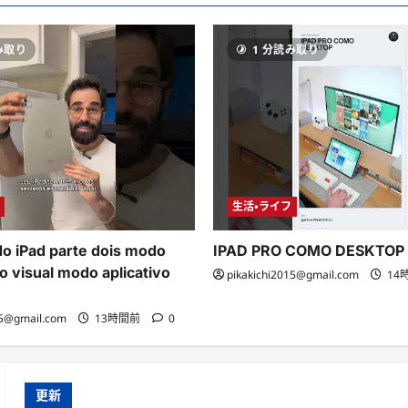
み取り
1 分読み取り
生活・ライフ
o iPad parte dois modo
IPAD PRO COMO DESKTOP
o visual modo aplicativo
pikakichi2015@gmail.com
14
15@gmail.com
13時間前
0
更新