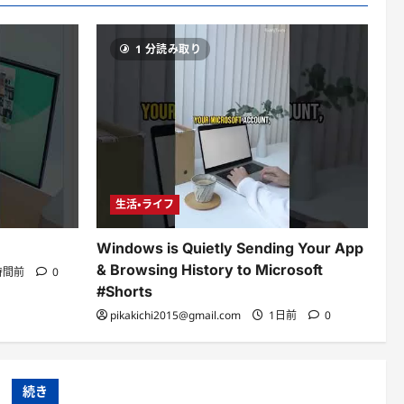
1
pikakichi2015@gmail.com
12時間前
0
1 分読み取り
生活・ライフ
Segredos do iPad parte
dois modo organização
visual modo aplicativo
2
em janelas
pikakichi2015@gmail.com
生活・ライフ
13時間前
0
IPAD PRO COMO
生活・ライフ
DESKTOP
3
pikakichi2015@gmail.com
14時間前
0
Windows is Quietly Sending Your App
生活・ライフ
& Browsing History to Microsoft
時間前
0
Windows is Quietly
#Shorts
Sending Your App &
pikakichi2015@gmail.com
1日前
0
Browsing History to
4
Microsoft #Shorts
pikakichi2015@gmail.com
生活・ライフ
1日前
0
続き
Resumão Semanal: