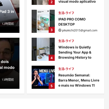
visual modo aplicativo
2
em janelas
Pad 3 in
pikakichi2015@gmail.com
生活・ライフ
13時間前
0
IPAD PRO COMO
12時間前
DESKTOP
3
pikakichi2015@gmail.com
14時間前
0
生活
生活・ライフ
Windows is Quietly
Wi
Sending Your App &
Browsing History to
4
Ap
 dois
Microsoft #Shorts
al modo
pikakichi2015@gmail.com
生活・ライフ
OMO DESKTOP
#
1日前
0
Resumão Semanal:
13時間前
Barra Menor, Menu Livre
時間前
0
pik
e mais no Windows 11
5
pikakichi2015@gmail.com
1日前
0
生活・ライフ
The Worst iPad Ever –
iPad 3 in 2026!