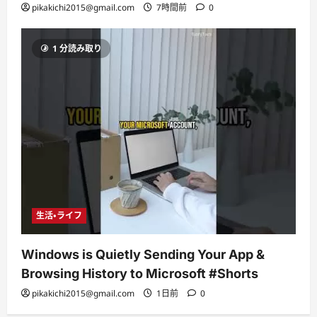
pikakichi2015@gmail.com
7時間前
0
1 分読み取り
生活・ライフ
Windows is Quietly Sending Your App &
Browsing History to Microsoft #Shorts
pikakichi2015@gmail.com
1日前
0