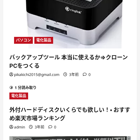
パソコン
電化製品
バックアップツール 本当に使えるか⇒クローン
PCをつくる
pikakichi2015@gmail.com
3年前
0
1 分読み取り
電化製品
外付ハードディスクいくらでも欲しい！・ おすす
め楽天市場ランキング
admin
3年前
0