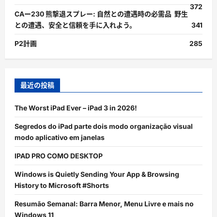
372
CAー230 熊撃退スプレー: 自然との遭遇時の必需品 野生
との遭遇、安全と信頼を手に入れよう。
341
P2計画
285
最近の投稿
The Worst iPad Ever – iPad 3 in 2026!
Segredos do iPad parte dois modo organização visual
modo aplicativo em janelas
IPAD PRO COMO DESKTOP
Windows is Quietly Sending Your App & Browsing
History to Microsoft #Shorts
Resumão Semanal: Barra Menor, Menu Livre e mais no
Windows 11