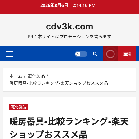
コ
2026年8月6日
2:14:17 PM
ン
テ
cdv3k.com
ン
ツ
PR：本サイトはプロモーションを含みます
へ
ス
キ
購読
メ
ッ
イ
プ
ン
ホーム
電化製品
メ
暖房器具・比較ランキング・楽天ショップおススメ品
ニ
ュ
ー
電化製品
暖房器具・比較ランキング・楽天
ショップおススメ品