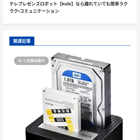
ビ
テレプレゼンズロボット【kubi】なら離れていても簡単ラク
ラク・コミュニケーション
ゲ
ー
シ
ョ
関連記事
ン
1 分読み取り