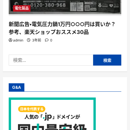
電化製品
新聞広告・電気圧力鍋1万円○○○円は買いか？
参考、楽天ショップおススメ30品
admin
3年前
0
検
索:
G&A