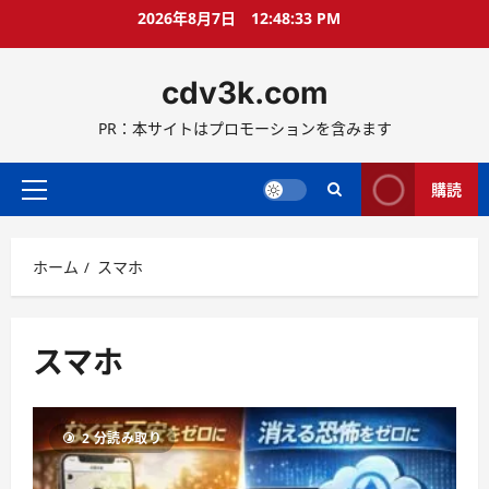
コ
2026年8月7日
12:48:33 PM
ン
テ
cdv3k.com
ン
ツ
PR：本サイトはプロモーションを含みます
へ
ス
キ
購読
メ
ッ
イ
プ
ン
ホーム
スマホ
メ
ニ
ュ
ー
スマホ
2 分読み取り