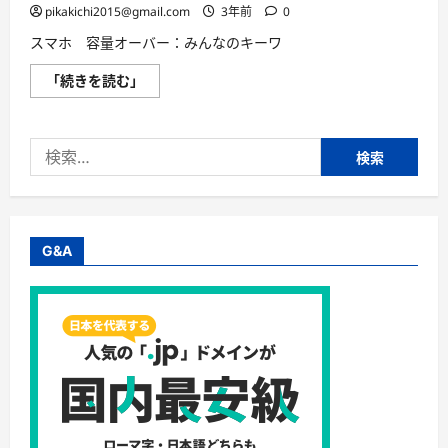
底
pikakichi2015@gmail.com
3年前
0
解
説】
スマホ 容量オーバー：みんなのキーワ
に
つ
い
ス
「続きを読む」
て
マ
さ
ホ
ら
容
に
量
読
検
オ
む
ー
索:
バ
ー
ど
う
す
る！？
G&A
に
つ
い
て
さ
ら
に
読
む