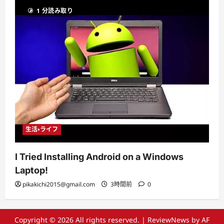
1 分読み取り
生活・ライフ
I Tried Installing Android on a Windows
Laptop!
pikakichi2015@gmail.com
3時間前
0
Copyright © 2026 All rights reserved.
|
ReviewNews
by AF