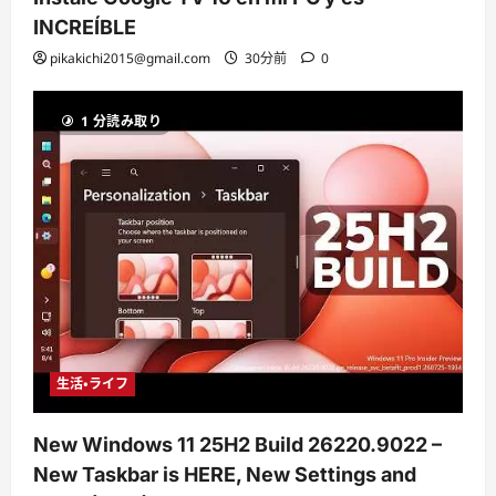
INCREÍBLE
pikakichi2015@gmail.com
30分前
0
1 分読み取り
生活・ライフ
New Windows 11 25H2 Build 26220.9022 –
New Taskbar is HERE, New Settings and