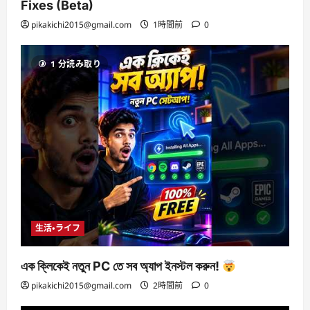
Fixes (Beta)
pikakichi2015@gmail.com
1時間前
0
1 分読み取り
生活・ライフ
এক ক্লিকেই নতুন PC তে সব অ্যাপ ইনস্টল করুন!
pikakichi2015@gmail.com
2時間前
0