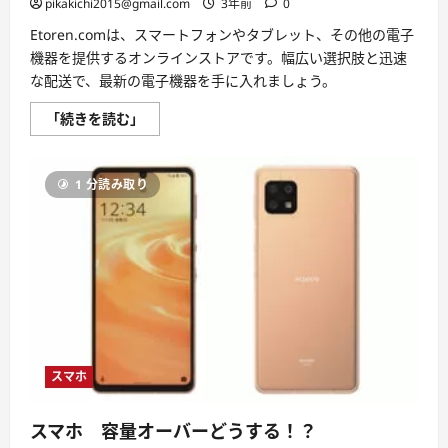
pikakichi2015@gmail.com
3年前
0
マ
ホ
防
Etoren.comは、スマートフォンやタブレット、その他の電子
衛
機器を提供するオンラインストアです。幅広い選択肢と迅速
シ
ス
な配送で、最新の電子機器を手に入れましょう。
テ
ム」
Etoren.com
完
「続きを読む」
評
全
判、
ガ
良
イ
い
ド
1 分読み取り
口
に
コ
つ
ミ、
い
悪
て
い
さ
口
ら
コ
に
ミ、
読
メ
む
リ
ッ
ト
と
デ
スマホ
メ
リ
ッ
ト!!
スマホ 容量オーバーどうする！？
【徹