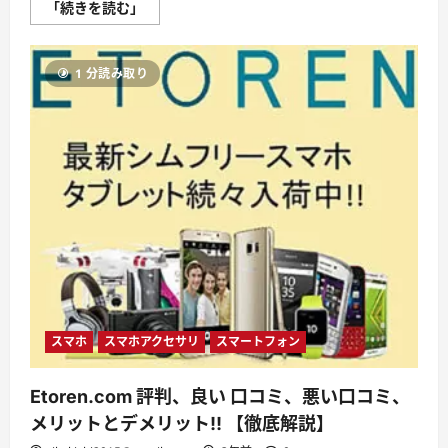
な
「続きを読む」
く
す
不
安
1 分読み取り
と
消
え
る
恐
怖
を
ゼ
ロ
に
す
る
時
代
へ
Pebblebee
×
iMazing
で
完
スマホ
スマホアクセサリ
スマートフォン
成
す
る
Etoren.com 評判、良い 口コミ、悪い口コミ、
「究
極
メリットとデメリット!! 【徹底解説】
の
ス