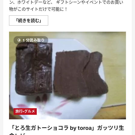
ン、ホワイトデーなど、 ギフトシーンやイベントでのお買い
物がこのサイトだけで可能に！
Ｄ
「続きを読む」
Ｅ
Ｌ
Ｉ
Ｓ
1 分読み取り
Ｈ
株
式
会
社
全
国
各
地
の
お
取
り
寄
せ
グ
ル
旅行・グルメ
メ・
ス
イ
ー
「とろ生ガトーショコラ by toroa」ガッツリ生
ツ
の