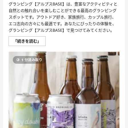
特
グランピング【アルプスBASE】は、豊富なアクティビティと
許
成
自然との触れ合いを楽しむことができる最高のグランピング
分
配
スポットです。アウトドア好き、家族旅行、カップル旅行、
合
エコ志向の方々にも最適です。あなたにぴったりの体験を、
サ
プ
グランピング【アルプスBASE】で見つけてみてください。
リ
【エ
カ
グ
「続きを読む」
ス】
ラ
に
ン
つ
ピ
い
ン
て
1 分読み取り
グ
さ
【ア
ら
ル
に
プ
読
ス
む
BASE】
評
判、
良
い
口
コ
ミ、
悪
い
口
コ