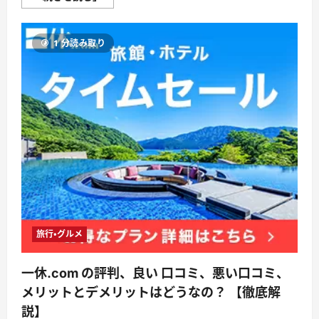
ゃ
【徹
ら
底
ん
解
ｎ
説】
1 分読み取り
ｅ
に
ｔ
つ
評
い
判、
て
良
さ
い
ら
口
に
コ
読
ミ、
む
悪
い
口
コ
ミ、
メ
リ
ッ
ト
と
デ
旅行・グルメ
メ
リ
ッ
一休.com の評判、良い 口コミ、悪い口コミ、
ト!!
【徹
メリットとデメリットはどうなの？ 【徹底解
底
解
説】
説】