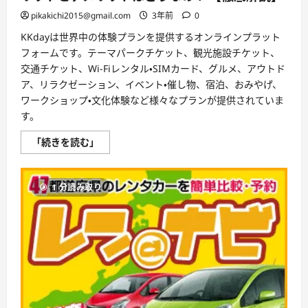
つ
pikakichi2015@gmail.com
3年前
0
い
て
さ
KKdayは世界中の体験プランを提供するオンラインプラット
ら
フォームです。テーマパークチケット、観光施設チケット、
に
読
交通チケット、Wi-Fiレンタル・SIMカード、グルメ、アウトド
む
ア、リラクゼーション、イベント・催し物、宿泊、おみやげ、
ワークショップ・文化体験など様々なプランが提供されていま
す。
KKday
「続きを読む」
の
評
判、
良
1 分読み取り
い
口
コ
ミ、
悪
い
口
コ
ミ、
メ
リ
ッ
ト