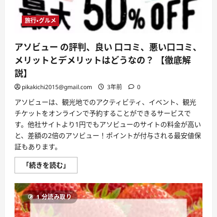
メ
リ
ッ
ト
旅行・グルメ
は
ど
う
アソビュー の評判、良い 口コミ、悪い口コミ、
な
の？
メリットとデメリットはどうなの？ 【徹底解
【徹
底
説】
解
説】
pikakichi2015@gmail.com
3年前
0
に
つ
アソビューは、観光地でのアクティビティ、イベント、観光
い
て
チケットをオンラインで予約することができるサービスで
さ
ら
す。他社サイトより1円でもアソビューのサイトの料金が高い
に
と、差額の2倍のアソビュー！ポイントが付与される最安値保
読
む
証もあります。
ア
「続きを読む」
ソ
ビ
ュ
ー
1 分読み取り
の
評
判、