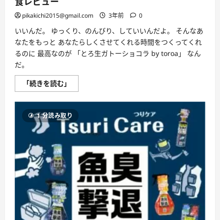
食レビュー
通
販
pikakichi2015@gmail.com
3年前
0
サ
イ
いいんだ。 ゆっくり、のんびり、していいんだよ。 そんなあ
ト
【DELISH
なたをもっと あなたらしくさせてくれる時間をつくってくれ
MALL】
るのに 最高なのが 「とろ生ガトーショコラ by toroa」 なん
に
つ
だ。
い
て
さ
「と
「続きを読む」
ら
ろ
に
生
読
ガ
む
ト
1 分読み取り
ー
シ
ョ
コ
ラ
by
toroa」
ガ
ッ
ツ
リ
生
食
レ
ビ