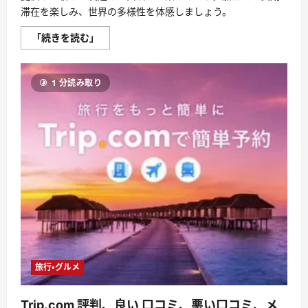
さ
滞在を楽しみ、世界の多様性を体感しましょう。
ら
に
読
ピ
「続きを読む」
む
ー
ス
ボ
ー
1 分読み取り
ト
の
評
判、
良
い
口
コ
ミ、
悪
い
口
コ
ミ、
メ
リ
ッ
ト
と
デ
旅行・グルメ
メ
リ
ッ
Trip.com 評判、良い 口コミ、悪い口コミ、メ
ト