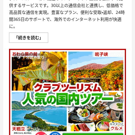
料
供するサービスです。30以上の通信会社と連携し、低価格で
理
の
高品質な通信を実現。豊富なプラン、便利な受取・返却、24時
定
間365日のサポートで、海外でのインターネット利用が快適
期
便
に。
に
つ
い
グ
「続きを読む」
て
ロ
さ
ー
ら
バ
に
ル
読
1 分読み取り
WiFi
む
評
判、
良
い
口
コ
ミ、
悪
い
口
コ
ミ、
メ
リ
ッ
ト
と
デ