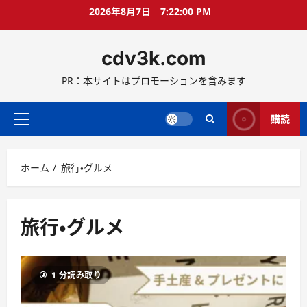
コ
2026年8月7日
7:22:02 PM
ン
テ
cdv3k.com
ン
ツ
PR：本サイトはプロモーションを含みます
へ
ス
キ
購読
メ
ッ
イ
プ
ン
ホーム
旅行・グルメ
メ
ニ
ュ
ー
旅行・グルメ
1 分読み取り