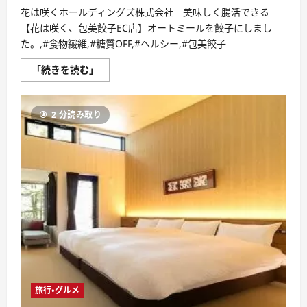
花は咲くホールディングズ株式会社 美味しく腸活できる
【花は咲く、包美餃子EC店】オートミールを餃子にしまし
た。,#食物繊維,#糖質OFF,#ヘルシー,#包美餃子
【花
「続きを読む」
は
咲
く、
包
2 分読み取り
美
餃
子
EC
店】
花
は
咲
く
ホ
ー
ル
デ
ィ
ン
グ
ズ
株
式
旅行・グルメ
会