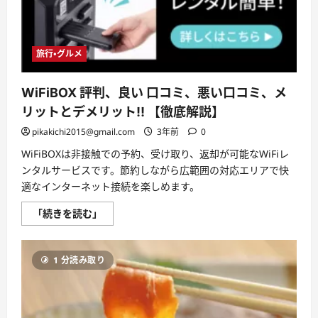
メ
リ
ッ
ト!!
【徹
底
旅行・グルメ
解
説】
に
WiFiBOX 評判、良い 口コミ、悪い口コミ、メ
つ
い
リットとデメリット!! 【徹底解説】
て
さ
pikakichi2015@gmail.com
3年前
0
ら
に
読
WiFiBOXは非接触での予約、受け取り、返却が可能なWiFiレ
む
ンタルサービスです。節約しながら広範囲の対応エリアで快
適なインターネット接続を楽しめます。
WiFiBOX
「続きを読む」
評
判、
良
い
1 分読み取り
口
コ
ミ、
悪
い
口