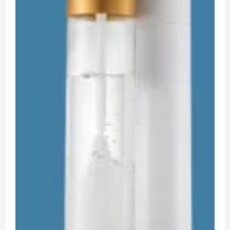
上
か
ら
厳
選
し
た
ク
ラ
フ
ト
ビ
ー
ル
の
定
期
便
に
つ
い
て
さ
ら
に
読
む