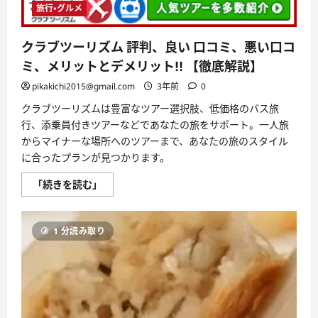
メ
旅行・グルメ
リ
ッ
ト!!
クラブツーリズム 評判、良い 口コミ、悪い口コ
【徹
底
ミ、メリットとデメリット!! 【徹底解説】
解
説】
pikakichi2015@gmail.com
3年前
0
に
つ
い
クラブツーリズムは豊富なツアー選択肢、低価格のバス旅
て
行、添乗員付きツアーなどであなたの旅をサポート。一人旅
さ
ら
からマイナーな場所へのツアーまで、あなたの旅のスタイル
に
に合ったプランが見つかります。
読
む
ク
「続きを読む」
ラ
ブ
ツ
ー
1 分読み取り
リ
ズ
ム
評
判、
良
い
口
コ