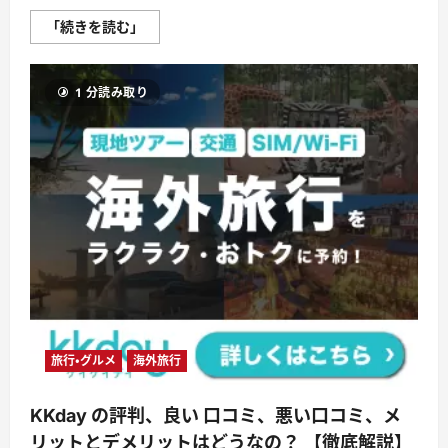
て
さ
よ
「続きを読む」
ら
つ
に
ぼ
読
し
む
評
1 分読み取り
判、
良
い
口
コ
ミ、
悪
い
口
コ
ミ、
メ
リ
ッ
ト
と
デ
メ
リ
ッ
旅行・グルメ
海外旅行
ト!!
【徹
底
KKday の評判、良い 口コミ、悪い口コミ、メ
解
説】
リットとデメリットはどうなの？ 【徹底解説】
に