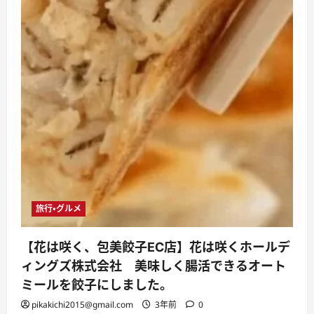
ミ、
悪
い
口
コ
ミ、
メ
リ
ッ
ト
と
デ
メ
リ
ッ
ト!!
【徹
底
解
説】
に
旅行・グルメ
つ
い
て
さ
【花は咲く、包美餃子EC店】花は咲くホールデ
ら
に
ィングズ株式会社 美味しく腸活できるオート
読
む
ミールを餃子にしました。
pikakichi2015@gmail.com
3年前
0