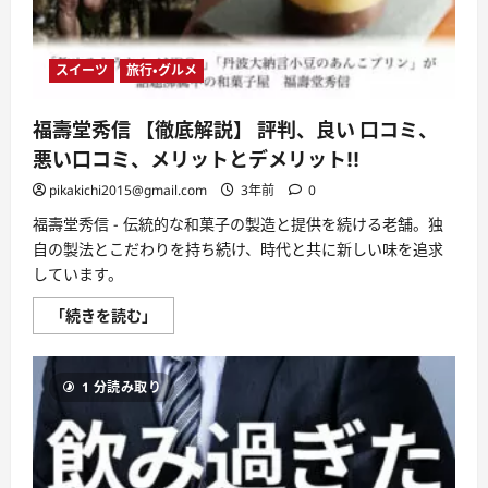
む
ホ
テ
ル
に
泊
スイーツ
旅行・グルメ
ま
れ
る
福壽堂秀信 【徹底解説】 評判、良い 口コミ、
旅
の
悪い口コミ、メリットとデメリット!!
サ
ブ
pikakichi2015@gmail.com
3年前
0
ス
ク
に
福壽堂秀信 - 伝統的な和菓子の製造と提供を続ける老舗。独
つ
自の製法とこだわりを持ち続け、時代と共に新しい味を追求
い
て
しています。
さ
ら
福
に
「続きを読む」
壽
読
堂
む
秀
信
1 分読み取り
【徹
底
解
説】
評
判、
良