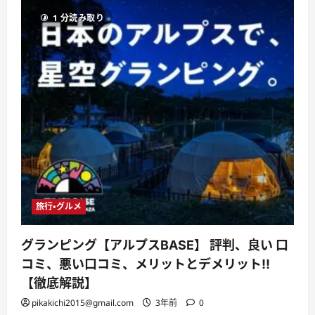
ekas」
株
1 分読み取り
式
会
社
ヴ
ィ
ジ
ョ
ン
ス
テ
イ
ト
医
学
博
士
監
修
ア
ル
旅行・グルメ
コ
ー
ル
グランピング【アルプスBASE】 評判、良い 口
飲
み
コミ、悪い口コミ、メリットとデメリット!!
過
ぎ
【徹底解説】
対
策
pikakichi2015@gmail.com
3年前
0
の