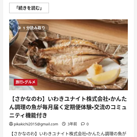
【e-
「続きを読む」
soda】
株
式
会
1 分読み取り
社
Ｗ
ａ
ｔ
ｅ
ｒ
＿
Ｓ
ｅ
ｒ
ｖ
ｅ
ｒ・
旅行・グルメ
自
宅
で
作
【さかなのわ】いわきユナイト株式会社・かんた
る
炭
ん調理の魚が毎月届く定期便体験・交流のコミュ
酸
水
ニティ機能付き
に
つ
pikakichi2015@gmail.com
3年前
0
い
て
【さかなのわ】いわきユナイト株式会社・かんたん調理の魚が
さ