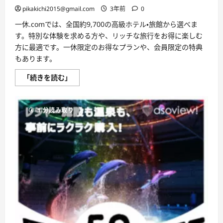
に
pikakichi2015@gmail.com
3年前
0
つ
い
一休.comでは、全国約9,700の高級ホテル・旅館から選べま
て
さ
す。特別な体験を求める方や、リッチな旅行をお得に楽しむ
ら
に
方に最適です。一休限定のお得なプランや、会員限定の特典
読
もあります。
む
一
「続きを読む」
休.com
の
評
判、
1 分読み取り
良
い
口
コ
ミ、
悪
い
口
コ
ミ、
メ
リ
ッ
ト
と
デ