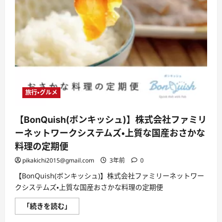
コ
ミ、
メ
リ
ッ
ト
と
デ
メ
リ
ッ
ト!!
【徹
底
旅行・グルメ
解
説】
に
【BonQuish(ボンキッシュ)】株式会社ファミリ
つ
い
ーネットワークシステムズ・上質な国産おさかな
て
さ
料理の定期便
ら
に
pikakichi2015@gmail.com
3年前
0
読
む
【BonQuish(ボンキッシュ)】株式会社ファミリーネットワー
クシステムズ・上質な国産おさかな料理の定期便
【BonQuish(ボ
「続きを読む」
ン
キ