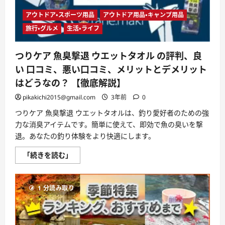
ュ
ー
に
アウトドア・スポーツ用品
アウトドア用品・キャンプ用品
つ
い
旅行・グルメ
生活・ライフ
て
さ
ら
つりケア 魚臭撃退 ウエットタオル の評判、良
に
読
い 口コミ、悪い口コミ、メリットとデメリット
む
はどうなの？ 【徹底解説】
pikakichi2015@gmail.com
3年前
0
つりケア 魚臭撃退 ウエットタオルは、釣り愛好者のための強
力な消臭アイテムです。簡単に使えて、即効で魚の臭いを撃
退。あなたの釣り体験をより快適にします。
つ
「続きを読む」
り
ケ
ア
魚
1 分読み取り
臭
撃
退
ウ
エ
ッ