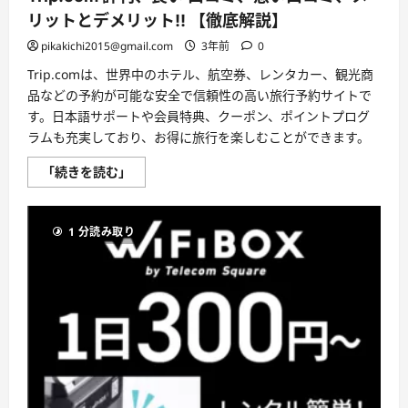
は
リットとデメリット!! 【徹底解説】
ど
う
pikakichi2015@gmail.com
3年前
0
な
の？
【徹
Trip.comは、世界中のホテル、航空券、レンタカー、観光商
底
品などの予約が可能な安全で信頼性の高い旅行予約サイトで
解
説】
す。日本語サポートや会員特典、クーポン、ポイントプログ
に
ラムも充実しており、お得に旅行を楽しむことができます。
つ
い
て
Trip.com
「続きを読む」
さ
評
ら
判、
に
良
読
い
む
1 分読み取り
口
コ
ミ、
悪
い
口
コ
ミ、
メ
リ
ッ
ト
と
デ