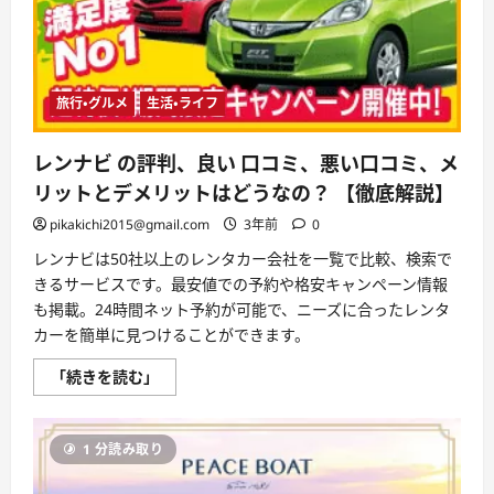
と
デ
メ
リ
ッ
ト
は
旅行・グルメ
生活・ライフ
ど
う
な
レンナビ の評判、良い 口コミ、悪い口コミ、メ
の？
【徹
リットとデメリットはどうなの？ 【徹底解説】
底
解
pikakichi2015@gmail.com
3年前
0
説】
に
つ
レンナビは50社以上のレンタカー会社を一覧で比較、検索で
い
きるサービスです。最安値での予約や格安キャンペーン情報
て
さ
も掲載。24時間ネット予約が可能で、ニーズに合ったレンタ
ら
カーを簡単に見つけることができます。
に
読
む
レ
「続きを読む」
ン
ナ
ビ
の
1 分読み取り
評
判、
良