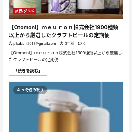
ミ、
メ
リ
旅行・グルメ
ッ
ト
と
デ
【Otomoni】ｍｅｕｒｏｎ株式会社1900種類
メ
リ
以上から厳選したクラフトビールの定期便
ッ
ト!!
pikakichi2015@gmail.com
3年前
0
【徹
底
【Otomoni】ｍｅｕｒｏｎ株式会社1900種類以上から厳選し
解
説】
たクラフトビールの定期便
に
つ
【Otomoni】
「続きを読む」
い
ｍ
て
ｅ
さ
ｕ
ら
ｒ
に
1 分読み取り
ｏ
読
ｎ
む
株
式
会
社
1900
種
類
以