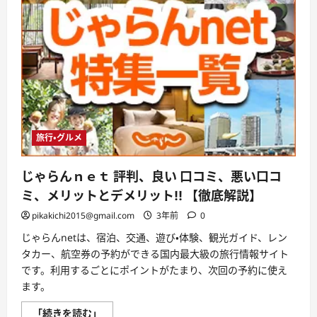
ト
タ
オ
ル
の
評
判、
良
い
口
コ
ミ、
悪
い
旅行・グルメ
口
コ
ミ、
じゃらんｎｅｔ 評判、良い 口コミ、悪い口コ
メ
リ
ミ、メリットとデメリット!! 【徹底解説】
ッ
ト
pikakichi2015@gmail.com
3年前
0
と
デ
メ
じゃらんnetは、宿泊、交通、遊び・体験、観光ガイド、レン
リ
タカー、航空券の予約ができる国内最大級の旅行情報サイト
ッ
ト
です。利用するごとにポイントがたまり、次回の予約に使え
は
ます。
ど
う
な
じ
「続きを読む」
の？