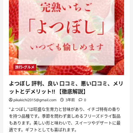
良
い
口
コ
ミ、
悪
い
口
コ
ミ、
メ
リ
ッ
ト
と
デ
メ
旅行・グルメ
リ
ッ
ト
よつぼし 評判、良い 口コミ、悪い口コミ、メリ
は
ど
ットとデメリット!! 【徹底解説】
う
な
pikakichi2015@gmail.com
3年前
0
の？
【徹
底
"よつぼし"は旺盛な生育力と甘味があり、イチゴ特有の香り
解
を持つ品種です。季節を問わず楽しめるフリーズドライ製品
説】
に
もあります。美しい形と味わいで、スイーツやデザートに最
つ
適です。ギフトとしても喜ばれます。
い