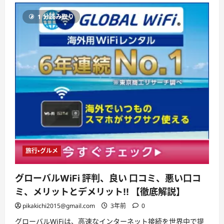
ッ
シ
1 分読み取り
ュ)】
株
式
会
社
フ
ァ
ミ
リ
ー
ネ
ッ
ト
ワ
ー
ク
シ
ス
テ
ム
旅行・グルメ
ズ・
上
質
グローバルWiFi 評判、良い 口コミ、悪い口コ
な
国
ミ、メリットとデメリット!! 【徹底解説】
産
お
pikakichi2015@gmail.com
3年前
0
さ
か
な
グローバルWiFiは、高速なインターネット接続を世界中で提