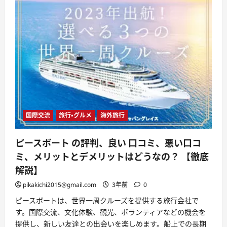
い
口
コ
ミ、
悪
い
口
コ
ミ、
メ
リ
ッ
ト
と
デ
メ
リ
国際交流
旅行・グルメ
海外旅行
ッ
ト
は
ピースボート の評判、良い 口コミ、悪い口コ
ど
う
ミ、メリットとデメリットはどうなの？ 【徹底
な
の？
解説】
【徹
底
pikakichi2015@gmail.com
3年前
0
解
説】
ピースボートは、世界一周クルーズを提供する旅行会社で
に
つ
す。国際交流、文化体験、観光、ボランティアなどの機会を
い
て
提供し、新しい友達との出会いを楽しめます。船上での長期