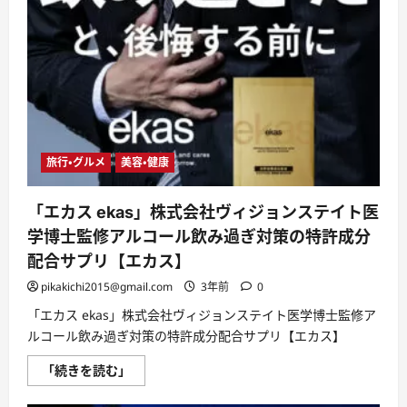
い
口
コ
ミ、
悪
い
口
コ
ミ、
メ
リ
ッ
ト
旅行・グルメ
美容・健康
と
デ
メ
「エカス ekas」株式会社ヴィジョンステイト医
リ
ッ
学博士監修アルコール飲み過ぎ対策の特許成分
ト!!
に
配合サプリ【エカス】
つ
い
pikakichi2015@gmail.com
3年前
0
て
さ
ら
「エカス ekas」株式会社ヴィジョンステイト医学博士監修ア
に
ルコール飲み過ぎ対策の特許成分配合サプリ【エカス】
読
む
「エ
「続きを読む」
カ
ス