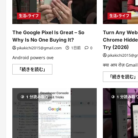
に
つ
い
て
生活・ライフ
生活・ライフ
さ
ら
に
読
The Google Pixel Is Great – So
Turn Any Web
む
Why Is No One Buying It?
Chrome Hidde
Try (2026)
pikakichi2015@gmail.com
1日前
0
pikakichi2015@g
Android powers ove
क्या आप रोज़ Gmail
The
「続きを読む」
Google
「続きを読む
Pixel
Is
Great
–
So
1 分読み取り
1 分読み取
Why
Is
No
One
Buying
It?
に
つ
い
て