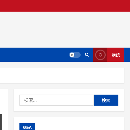
購読
検
索:
G&A