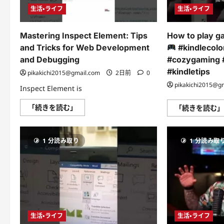
さ
生活・ライフ
生活・ライフ
ら
に
読
む
Mastering Inspect Element: Tips
How to play g
and Tricks for Web Development
#kindlecolo
and Debugging
#cozygaming
#kindletips
pikakichi2015@gmail.com
2日前
0
pikakichi2015@g
Inspect Element is
Mastering
「続きを読む」
「続きを読む
Inspect
Element:
Tips
and
1 分読み取り
1 分読み取
Tricks
for
Web
Development
and
Debugging
に
つ
い
て
さ
生活・ライフ
生活・ライフ
ら