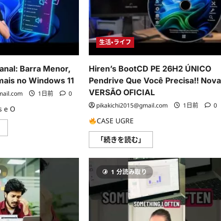
em
む
janelas
に
つ
い
て
生活・ライフ
さ
ら
に
読
nal: Barra Menor,
Hiren’s BootCD PE 26H2 ÚNICO
む
mais no Windows 11
Pendrive Que Você Precisa!! Nov
VERSÃO OFICIAL
mail.com
1日前
0
pikakichi2015@gmail.com
1日前
0
 e O
CASE UGRE
Resumão
」
Semanal:
Hiren’s
「続きを読む」
Barra
BootCD
Menor,
PE
Menu
26H2
Livre
ÚNICO
e
り
1 分読み取り
Pendrive
mais
Que
no
Você
Windows
Precisa!!
11
Nova
に
VERSÃO
つ
OFICIAL
い