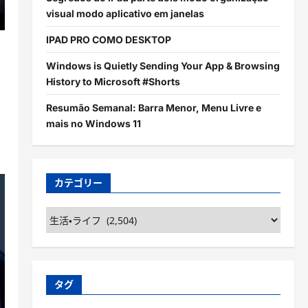
visual modo aplicativo em janelas
IPAD PRO COMO DESKTOP
Windows is Quietly Sending Your App & Browsing
History to Microsoft #Shorts
Resumão Semanal: Barra Menor, Menu Livre e
mais no Windows 11
カテゴリー
カ
テ
ゴ
リ
ー
タグ