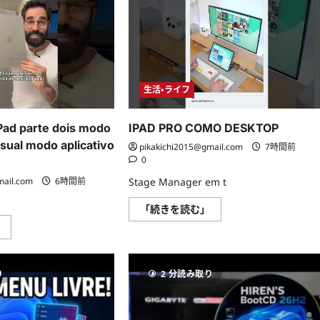
生活・ライフ
Pad parte dois modo
IPAD PRO COMO DESKTOP
sual modo aplicativo
pikakichi2015@gmail.com
7時間前
0
mail.com
6時間前
Stage Manager em t
IPAD
「続きを読む」
PRO
Segredos
」
COMO
do
DESKTOP
iPad
に
parte
つ
dois
い
り
2 分読み取り
modo
て
organização
さ
visual
ら
modo
に
aplicativo
読