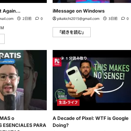
さ
む
ら
に
It Again…
iMessage on Windows
読
む
mail.com
2日前
0
pikakichi2015@gmail.com
3日前
0
r M
iMessage
「続きを読む」
on
Windows
」
Windows
Did
に
It
つ
Again…
い
に
て
り
1 分読み取り
つ
さ
い
ら
て
に
さ
読
ら
む
に
読
む
生活・ライフ
MAS o
A Decade of Pixel: WTF is Google
S ESENCIALES PARA
Doing?