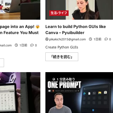
に
て
つ
さ
い
ら
て
に
生活・ライフ
さ
読
ら
む
に
読
page into an App!
Learn to build Python GUIs like
む
n Feature You Must
Canva – Pyuibuilder
pikakichi2015@gmail.com
1日前
0
mail.com
1日前
0
Create Python GUIs
Learn
「続きを読む」
to
Turn
」
build
Any
Python
Webpage
GUIs
into
like
an
Canva
り
1 分読み取り
App!
–
Pyuibuilder
Chrome
に
Hidden
つ
Feature
い
You
て
Must
さ
Try
ら
(2026)
に
に
読