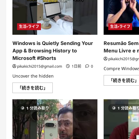
つ
い
て
さ
ら
に
生活・ライフ
生活・ライフ
読
む
Windows is Quietly Sending Your
Resumão Sema
App & Browsing History to
Menu Livre e 
Microsoft #Shorts
pikakichi2015@g
pikakichi2015@gmail.com
1日前
0
Compre Windows
Uncover the hidden
「続きを読む
Windows
「続きを読む」
is
Quietly
Sending
Your
1 分読み取り
1 分読み取
App
&
Browsing
History
to
Microsoft
#Shorts