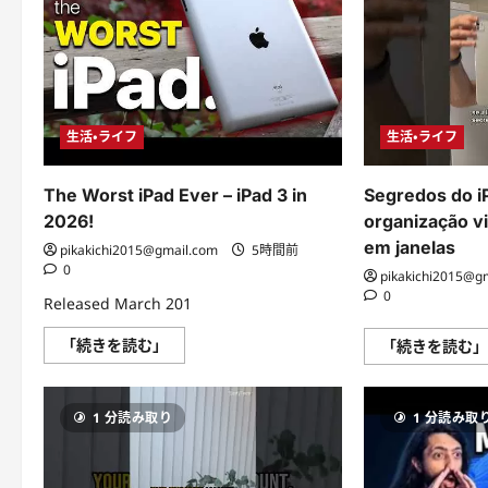
生活・ライフ
生活・ライフ
The Worst iPad Ever – iPad 3 in
Segredos do i
2026!
organização vi
em janelas
pikakichi2015@gmail.com
5時間前
0
pikakichi2015@g
0
Released March 201
The
「続きを読む」
「続きを読む
Worst
iPad
Ever
–
1 分読み取り
1 分読み取
iPad
3
in
2026!
に