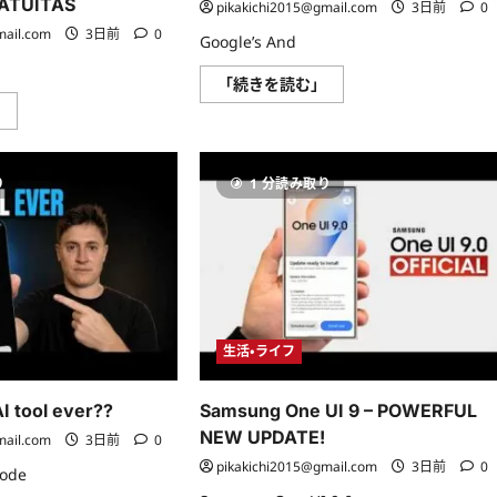
RATUITAS
pikakichi2015@gmail.com
3日前
0
mail.com
3日前
0
Google’s And
A
「続きを読む」
Decade
」
of
10
Pixel:
PROGRAMAS
WTF
o
is
APLICACIONES
Google
り
1 分読み取り
ESENCIALES
Doing?
PARA
に
Windows
つ
|
い
GRATUITAS
て
に
さ
つ
ら
い
に
て
読
さ
む
ら
生活・ライフ
に
読
む
I tool ever??
Samsung One UI 9 – POWERFUL
NEW UPDATE!
mail.com
3日前
0
pikakichi2015@gmail.com
3日前
0
mode