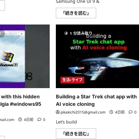
Samsung One UI 9 &
The
」
greatest
Samsung
「続きを読む」
AI
One
tool
UI
ever??
9
に
–
つ
り
1 分読み取り
POWERFUL
い
NEW
て
UPDATE!
さ
に
ら
つ
に
い
読
て
む
さ
ら
に
読
生活・ライフ
む
 with this hidden
Building a Star Trek chat app with
lgia #windows95
AI voice cloning
pikakichi2015@gmail.com
4日前
0
mail.com
4日前
0
Let’s build
Building
「続きを読む」
a