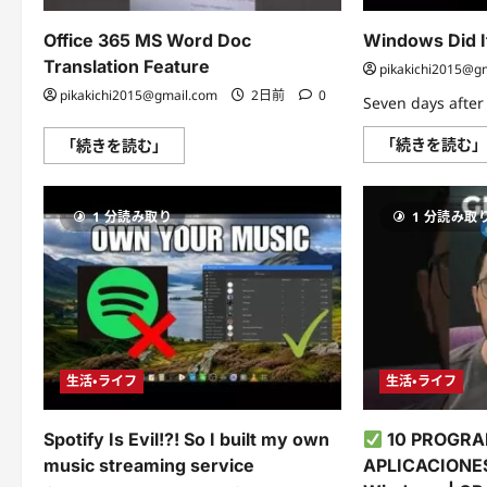
に
読
む
Office 365 MS Word Doc
Windows Did 
Translation Feature
pikakichi2015@g
pikakichi2015@gmail.com
2日前
0
Seven days afte
Office
「続きを読む
「続きを読む」
365
MS
Word
Doc
1 分読み取り
1 分読み取
Translation
Feature
に
つ
い
て
さ
ら
に
読
む
生活・ライフ
生活・ライフ
Spotify Is Evil!?! So I built my own
10 PROGRA
music streaming service
APLICACIONE