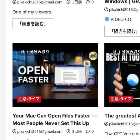
Windows | G
pikakichi2015@gmail.com
3日前
0
pikakichi2015@g
One of my viewers
VÍDEO CO
Spotify
「続きを読む」
Is
「続きを読む
Evil!?!
So
I
built
my
1 分読み取り
1 分読み取
own
music
streaming
service
に
つ
い
て
さ
ら
に
生活・ライフ
生活・ライフ
読
む
Your Mac Can Open Files Faster —
The greatest A
Most People Never Set This Up
pikakichi2015@g
pikakichi2015@gmail.com
3日前
0
ChatGPT Voice 