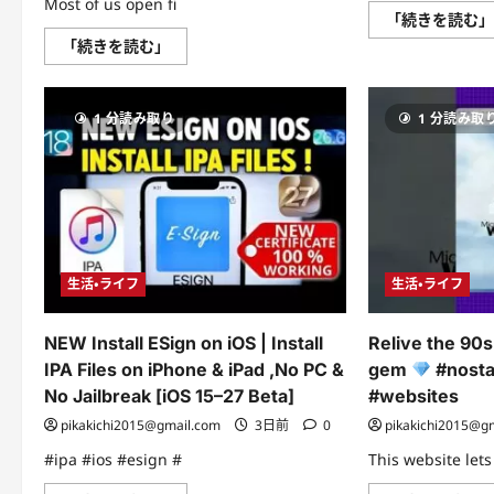
Most of us open fi
「続きを読む
Your
「続きを読む」
Mac
Can
Open
Files
1 分読み取り
1 分読み取
Faster
—
Most
People
Never
Set
This
Up
に
つ
い
生活・ライフ
生活・ライフ
て
さ
ら
に
NEW Install ESign on iOS | Install
Relive the 90s
読
む
IPA Files on iPhone & iPad ,No PC &
gem
#nosta
No Jailbreak [iOS 15–27 Beta]
#websites
pikakichi2015@gmail.com
3日前
0
pikakichi2015@g
#ipa #ios #esign #
This website lets