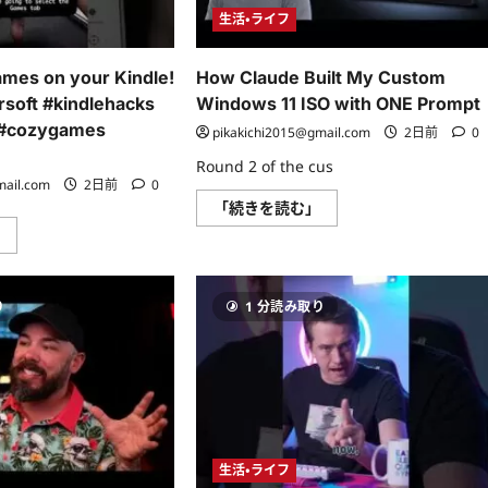
つ
む
生活・ライフ
い
て
さ
ら
ames on your Kindle!
How Claude Built My Custom
に
読
rsoft #kindlehacks
Windows 11 ISO with ONE Prompt
む
 #cozygames
pikakichi2015@gmail.com
2日前
0
Round 2 of the cus
mail.com
2日前
0
How
「続きを読む」
Claude
How
」
Built
to
My
play
Custom
games
Windows
on
11
り
1 分読み取り
your
ISO
Kindle!
with
ONE
#kindlecolorsoft
Prompt
#kindlehacks
に
#cozygaming
つ
#cozygames
い
#kindletips
て
に
さ
つ
ら
い
に
生活・ライフ
て
読