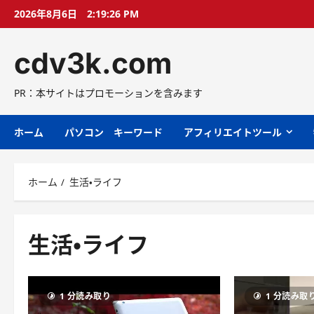
コ
2026年8月6日
2:19:27 PM
ン
テ
cdv3k.com
ン
ツ
へ
PR：本サイトはプロモーションを含みます
ス
キ
ホーム
パソコン キーワード
アフィリエイトツール
ッ
プ
ホーム
生活・ライフ
生活・ライフ
1 分読み取り
1 分読み取