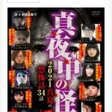
夜
中
の
怪
1 分読み取り
談
怖
い
人
間
シ
リ
ー
ズ
闇
編
に
つ
い
て
さ
ら
に
読
む