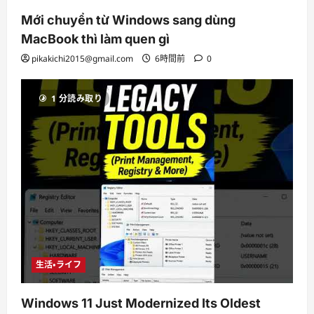
Mới chuyển từ Windows sang dùng
MacBook thì làm quen gì
pikakichi2015@gmail.com
6時間前
0
1 分読み取り
生活・ライフ
Windows 11 Just Modernized Its Oldest