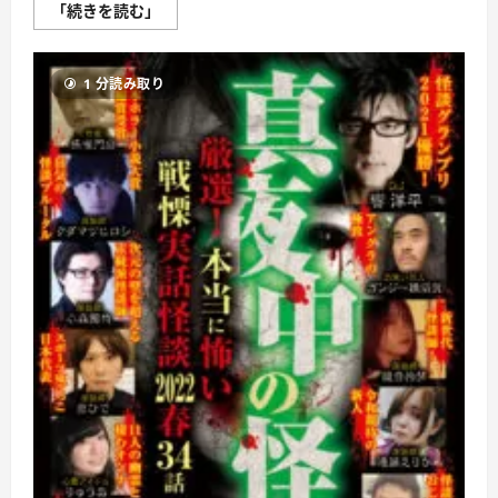
真
「続きを読む」
夜
中
の
怪
1 分読み取り
談
あ
り
が
と
う
ぁ
み
響
洋
平
特
別
編
2022
最
新
恐
怖
話
26
話
に
つ
い
て
さ