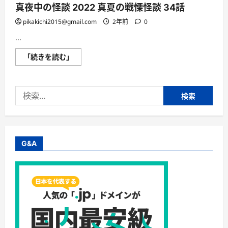
真夜中の怪談 2022 真夏の戦慄怪談 34話
pikakichi2015@gmail.com
2年前
0
...
真
「続きを読む」
夜
中
の
怪
検
談
2022
索:
真
夏
の
戦
慄
怪
G&A
談
34
話
に
つ
い
て
さ
ら
に
読
む