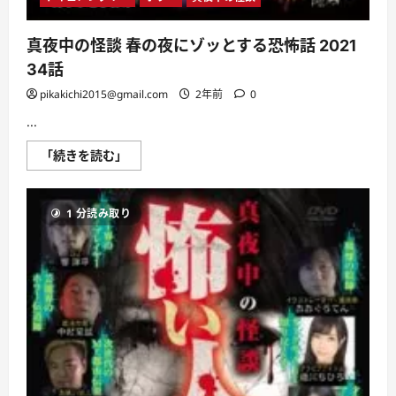
真夜中の怪談 春の夜にゾッとする恐怖話 2021
34話
pikakichi2015@gmail.com
2年前
0
...
真
「続きを読む」
夜
中
の
怪
1 分読み取り
談
春
の
夜
に
ゾ
ッ
と
す
る
恐
怖
話
2021
34