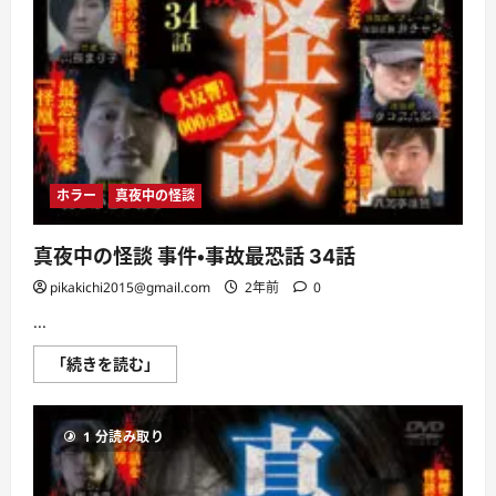
ホラー
真夜中の怪談
真夜中の怪談 事件・事故最恐話 34話
pikakichi2015@gmail.com
2年前
0
...
真
「続きを読む」
夜
中
の
怪
1 分読み取り
談
事
件・
事