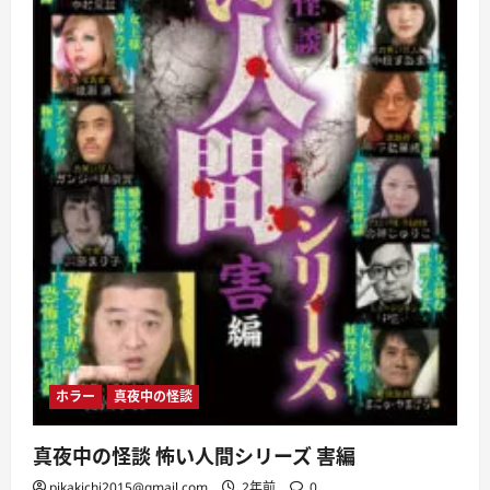
話
に
つ
い
て
さ
ら
に
読
む
ホラー
真夜中の怪談
真夜中の怪談 怖い人間シリーズ 害編
pikakichi2015@gmail.com
2年前
0