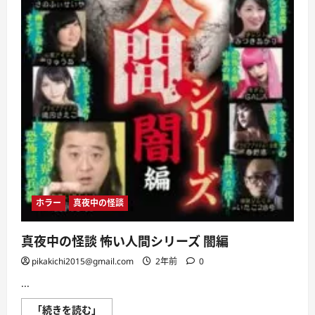
話
に
つ
い
て
さ
ら
に
読
む
ホラー
真夜中の怪談
真夜中の怪談 怖い人間シリーズ 闇編
pikakichi2015@gmail.com
2年前
0
...
真
「続きを読む」