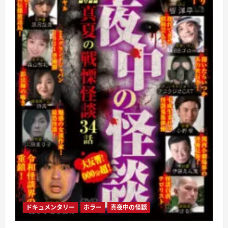
怖
い
戦
慄
実
話
怪
談
2022
春
34
話
に
つ
い
て
さ
ら
に
読
む
ドキュメンタリー
ホラー
真夜中の怪談