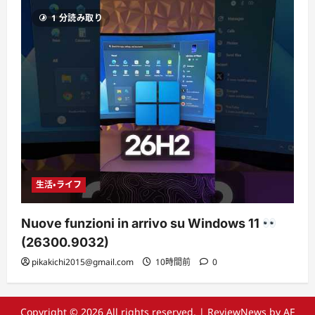
1 分読み取り
生活・ライフ
Nuove funzioni in arrivo su Windows 11
(26300.9032)
pikakichi2015@gmail.com
10時間前
0
Copyright © 2026 All rights reserved.
|
ReviewNews
by AF