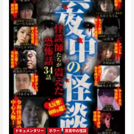
故
最
恐
話
34
話
に
つ
い
て
さ
ら
に
読
む
ドキュメンタリー
ホラー
真夜中の怪談