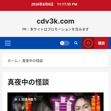
コ
2026年8月8日
11:17:37 PM
ン
テ
cdv3k.com
ン
ツ
PR：本サイトはプロモーションを含みます
へ
ス
キ
購読
メ
ッ
イ
プ
ン
ホーム
真夜中の怪談
メ
ニ
ュ
ー
真夜中の怪談
1 分読み取り