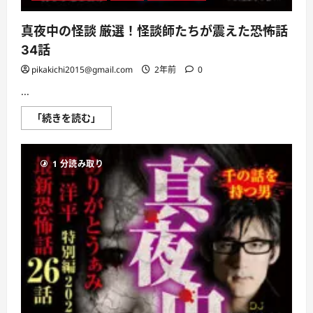
真夜中の怪談 厳選！怪談師たちが震えた恐怖話
34話
pikakichi2015@gmail.com
2年前
0
...
真
「続きを読む」
夜
中
の
怪
1 分読み取り
談
厳
選！
怪
談
師
た
ち
が
震
え
た
恐
怖
話
34