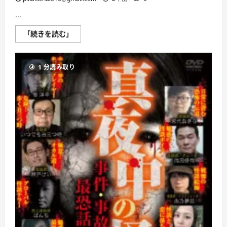
...
真
「続きを読む」
夜
中
の
怪
1 分読み取り
談
怖
い
人
間
シ
リ
ー
ズ
害
編
に
つ
い
て
さ
ら
に
読
む