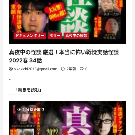
ら
に
読
む
ドキュメンタリー
ホラー
真夜中の怪談
真夜中の怪談 厳選！本当に怖い戦慄実話怪談
2022春 34話
pikakichi2015@gmail.com
2年前
0
...
真
「続きを読む」
夜
中
の
怪
1 分読み取り
談
厳
選！
本
当
に