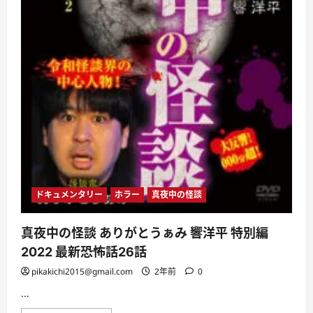
話
に
つ
い
て
さ
ら
に
読
む
ドキュメンタリー
ホラー
真夜中の怪談
真夜中の怪談 ありがとうぁみ 響洋平 特別編
2022 最新恐怖話26話
pikakichi2015@gmail.com
2年前
0
...