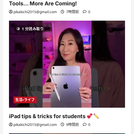
Tools… More Are Coming!
pikakichi2015@gmail.com
7時間前
0
1 分読み取り
生活・ライフ
iPad tips & tricks for students
pikakichi2015@gmail.com
9時間前
0