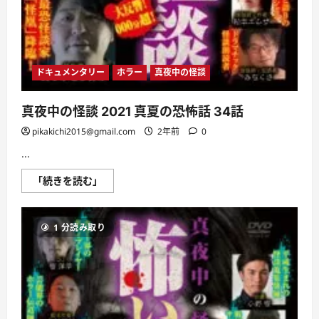
ドキュメンタリー
ホラー
真夜中の怪談
真夜中の怪談 2021 真夏の恐怖話 34話
pikakichi2015@gmail.com
2年前
0
...
真
「続きを読む」
夜
中
の
怪
1 分読み取り
談
2021
真
夏
の
恐
怖
話
34