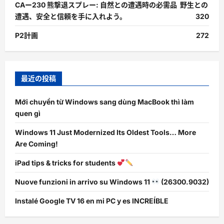
CAー230 熊撃退スプレー: 自然との遭遇時の必需品 野生との
遭遇、安全と信頼を手に入れよう。
320
P2計画
272
最近の投稿
Mới chuyển từ Windows sang dùng MacBook thì làm
quen gì
Windows 11 Just Modernized Its Oldest Tools… More
Are Coming!
iPad tips & tricks for students
Nuove funzioni in arrivo su Windows 11
(26300.9032)
Instalé Google TV 16 en mi PC y es INCREÍBLE