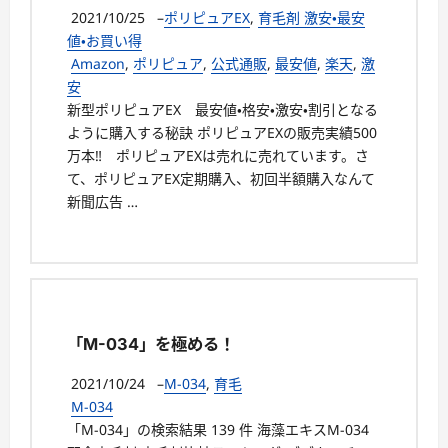
2021/10/25
–
ポリピュアEX
,
育毛剤 激安・最安
値・お買い得
Amazon
,
ポリピュア
,
公式通販
,
最安値
,
楽天
,
激
安
新型ポリピュアEX 最安値・格安・激安・割引となる
ように購入する秘訣 ポリピュアEXの販売実績500
万本‼ ポリピュアEXは売れに売れています。さ
て、ポリピュアEX定期購入、初回半額購入なんて
新聞広告 …
「M-034」を極める！
2021/10/24
–
M-034
,
育毛
M-034
「M-034」の検索結果 139 件 海藻エキスM-034