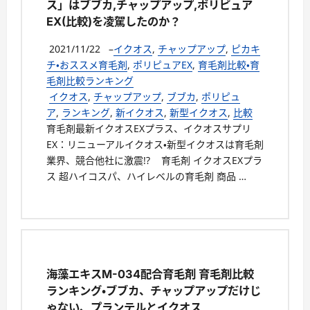
ス」はブブカ,チャップアップ,ポリピュア
EX(比較)を凌駕したのか？
2021/11/22
–
イクオス
,
チャップアップ
,
ピカキ
チ・おススメ育毛剤
,
ポリピュアEX
,
育毛剤比較・育
毛剤比較ランキング
イクオス
,
チャップアップ
,
ブブカ
,
ポリピュ
ア
,
ランキング
,
新イクオス
,
新型イクオス
,
比較
育毛剤最新イクオスEXプラス、イクオスサプリ
EX：リニューアルイクオス・新型イクオスは育毛剤
業界、競合他社に激震!? 育毛剤 イクオスEXプラ
ス 超ハイコスパ、ハイレベルの育毛剤 商品 …
海藻エキスM-034配合育毛剤 育毛剤比較
ランキング・ブブカ、チャップアップだけじ
ゃない、プランテルとイクオス