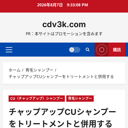
コ
2026年8月7日
9:33:09 PM
ン
テ
cdv3k.com
ン
ツ
PR：本サイトはプロモーションを含みます
へ
ス
キ
購読
メ
ッ
イ
プ
ン
ホーム
育毛シャンプー
メ
チャップアップCUシャンプーをトリートメントと併用する
ニ
ュ
ー
CU（チャップアップ）シャンプー
育毛シャンプー
チャップアップCUシャンプー
をトリートメントと併用する