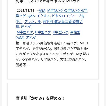
対策、これができなきゃスキンヘッド
2021/11/11
–
AGA
,
M字型ハゲ・O字型ハゲ・U字
型ハゲ
,
Q&A
,
イクオス
,
ピカタロ（ディープ育
毛）
,
プランテル
,
育毛剤 激安・最安値・お買い
得
,
若ハゲ
M字型ハゲ
,
O字型ハゲ
,
U字型ハゲ
,
男性型
(AGA)
,
若ハゲ
第一育毛プラン・廉価版育毛剤＋α・若ハゲ、MOU
字型ハゲ、男性型(AGA)、脱毛薄毛ハゲ克服対策・
これができなきゃスキンヘッド 若ハゲ、M字型ハ
ゲ、O字型ハゲ、U字型ハゲ、男性型(AGA)ハゲ、
脱毛薄 …
育毛剤「かゆみ」を極める！