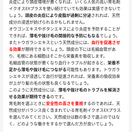
炎症により頭皮環境が悪くなれば、いくら人気の高い育毛剤
イクオスEXプラスを使い続けていても効果は実感できないで
しょう。
頭皮の炎症により皮脂が過剰に分泌
されれば、天然
成分の浸透が妨げられるかもしれません。
オウゴンエキスやボタンエキスにより炎症を予防することが
できれば、
薄毛や抜け毛の間接的な予防にもなる
でしょう。
またトウガラシエキスという天然成分には、
血行を促進させ
る効果
が期待できるでしょう。頭皮の下には毛細血管があ
り、毛根にある細胞はそこから栄養素を吸収します。
毛細血管の状態が悪くなり血行トラブルが起きると、
栄養不
足から薄毛や抜け毛につながる
可能性もあります。トウガラ
シエキスが浸透して血行が促進されれば、栄養素の吸収効率
が上がり髪の毛の状態も良くなるでしょう。
このように天然成分には、
薄毛や抜け毛のトラブルを解消さ
せる効果が期待できる
のです。
育毛剤を選ぶときに
安全性の高さを重視
するのであれば、天
然成分がバランス良く含まれている育毛剤イクオスEXプラス
を選んでみてください。天然成分は数の多さで選ぶのではな
く、どのような働きをするかで選んだ方が良いでしょう。