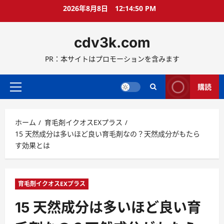
コ
2026年8月8日
12:14:51 PM
ン
テ
cdv3k.com
ン
ツ
PR：本サイトはプロモーションを含みます
へ
ス
キ
購読
メ
ッ
イ
プ
ン
ホーム
育毛剤イクオスEXプラス
メ
15 天然成分は多いほど良い育毛剤なの？天然成分がもたら
ニ
す効果とは
ュ
ー
育毛剤イクオスEXプラス
15 天然成分は多いほど良い育