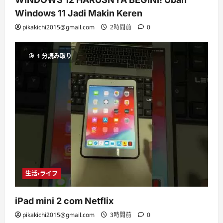
Windows 11 Jadi Makin Keren
pikakichi2015@gmail.com
2時間前
0
1 分読み取り
生活・ライフ
iPad mini 2 com Netflix
pikakichi2015@gmail.com
3時間前
0