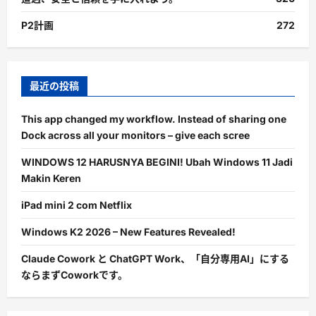
P2計画
272
最近の投稿
This app changed my workflow. Instead of sharing one
Dock across all your monitors – give each scree
WINDOWS 12 HARUSNYA BEGINI! Ubah Windows 11 Jadi
Makin Keren
iPad mini 2 com Netflix
Windows K2 2026 – New Features Revealed!
Claude Cowork と ChatGPT Work、「自分専用AI」にする
ならまずCoworkです。