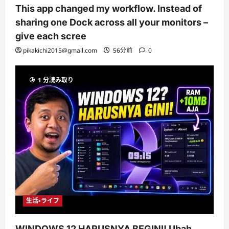
This app changed my workflow. Instead of
sharing one Dock across all your monitors –
give each scree
pikakichi2015@gmail.com
56分前
0
1 分読み取り
生活・ライフ
WINDOWS 12 HARUSNYA BEGINI! Ubah