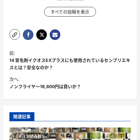
すべての投稿を表示
投
前:
稿
14 育毛剤イクオスEXプラスにも使用されているセンブリエキ
ナ
スとは？安全なのか？
ビ
次へ:
ノンフライヤー19,800円は買いか？
ゲ
ー
シ
ョ
関連記事
ン
1 分読み取り