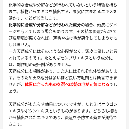
化学的な合成や分解などが行われていないという特徴を持ち
ます。植物からエキスを抽出する、果実に含まれるエキスを
活かす、などが該当します。
化学的に合成や分解などが行われた成分
の場合、頭皮にダメ
ージを与えてしまう場合もあります。その結果炎症が起きて
頭皮環境が悪くなれば、薄毛や抜け毛が悪化してしまうかも
しれません。
一方天然成分にはそのような心配がなく、頭皮に優しいと言
われているのです。たとえば
センブリエキス
という成分に
は、副作用の報告例がありません。
天然成分にも相性があり、また人にはそれぞれ体質がありま
す。そのため天然成分は多いほど良い育毛剤とは断言できま
せんが、
体質に合ったものを選べば髪の毛が元気になる
でし
ょう。
天然成分がもたらす効果
についてですが、たとえばオウゴン
エキスやボタンエキスというものがあります。どちらも植物
から抽出されたエキスであり、炎症を予防する効果が期待で
きます。