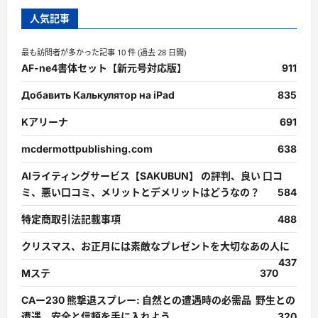
人気記事
最も訪問者が多かった記事 10 件 (過去 28 日間)
AF-ne4書体セット【新元号対応版】
911
Добавить Калькулятор на iPad
835
Kアリーナ
691
mcdermottpublishing.com
638
AIライティングサービス【SAKUBUN】 の評判、良い 口コ
ミ、悪い口コミ、メリットとデメリットはどうなの？
584
特定商取引法記載事項
488
クリスマス、お正月には素敵なプレゼントを大切なあの人に
437
Mステ
370
CAー230 熊撃退スプレー: 自然との遭遇時の必需品 野生との
遭遇、安全と信頼を手に入れよう。
320