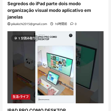
Segredos do iPad parte dois modo
organização visual modo aplicativo em
janelas
pikakichi2015@gmail.com
16時間前
0
1 分読み取り
生活・ライフ
IPAD PRO COMO DESKTOP