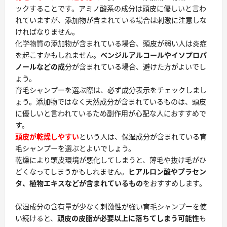
ックすることです。アミノ酸系の成分は頭皮に優しいと言わ
れていますが、添加物が含まれている場合は刺激に注意しな
ければなりません。
化学物質の添加物が含まれている場合、頭皮が弱い人は炎症
を起こすかもしれません。
ベンジルアルコールやイソプロパ
ノールなどの成
分が含まれている場合、避けた方がよいでし
ょう。
育毛シャンプーを選ぶ際は、
必ず成分表示をチェック
しまし
ょう。添加物ではなく天然成分が含まれているものは、頭皮
に優しいと言われているため副作用が心配な人におすすめで
す。
頭皮が乾燥しやすい
という人は、保湿成分が含まれている育
毛シャンプーを選ぶとよいでしょう。
乾燥により頭皮環境が悪化してしまうと、薄毛や抜け毛がひ
どくなってしまうかもしれません。
ヒアルロン酸やプラセン
タ、植物エキスなどが含まれているもの
をおすすめします。
保湿成分の含有量が少なく刺激性が強い育毛シャンプーを使
い続けると、
頭皮の皮脂が必要以上に落ちてしまう可能性
も