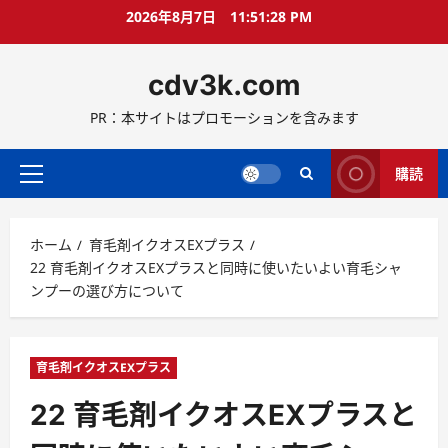
コ
2026年8月7日
11:51:29 PM
ン
テ
cdv3k.com
ン
ツ
PR：本サイトはプロモーションを含みます
へ
ス
キ
購読
メ
ッ
イ
プ
ン
ホーム
育毛剤イクオスEXプラス
メ
22 育毛剤イクオスEXプラスと同時に使いたいよい育毛シャ
ニ
ンプーの選び方について
ュ
ー
育毛剤イクオスEXプラス
22 育毛剤イクオスEXプラスと