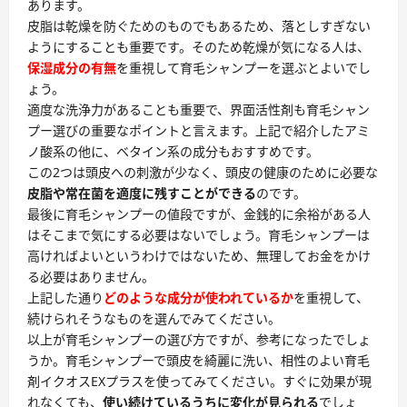
あります。
皮脂は乾燥を防ぐためのものでもあるため、落としすぎない
ようにすることも重要です。そのため乾燥が気になる人は、
保湿成分の有無
を重視して育毛シャンプーを選ぶとよいでし
ょう。
適度な洗浄力があることも重要
で、界面活性剤も育毛シャン
プー選びの重要なポイントと言えます。上記で紹介したアミ
ノ酸系の他に、ベタイン系の成分もおすすめです。
この2つは頭皮への刺激が少なく、頭皮の健康のために必要な
皮脂や常在菌を適度に残すことができる
のです。
最後に
育毛シャンプーの値段
ですが、金銭的に余裕がある人
はそこまで気にする必要はないでしょう。育毛シャンプーは
高ければよいというわけではないため、無理してお金をかけ
る必要はありません。
上記した通り
どのような成分が使われているか
を重視して、
続けられそうなものを選んでみてください。
以上が育毛シャンプーの選び方ですが、参考になったでしょ
うか。育毛シャンプーで頭皮を綺麗に洗い、相性のよい育毛
剤イクオスEXプラスを使ってみてください。すぐに効果が現
れなくても、
使い続けているうちに変化が見られる
でしょ