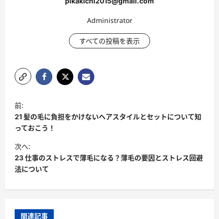
pikakichi2015@gmail.com
Administrator
すべての投稿を表示
投
前:
稿
21 髪の毛に負担をかけないヘアスタイルとセットについて知
ナ
っておこう！
ビ
次へ:
23 仕事のストレスで薄毛になる？薄毛の要因とストレス回避
ゲ
法について
ー
シ
ョ
関連記事