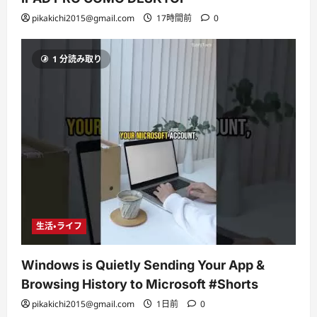
pikakichi2015@gmail.com
17時間前
0
1 分読み取り
生活・ライフ
Windows is Quietly Sending Your App &
Browsing History to Microsoft #Shorts
pikakichi2015@gmail.com
1日前
0