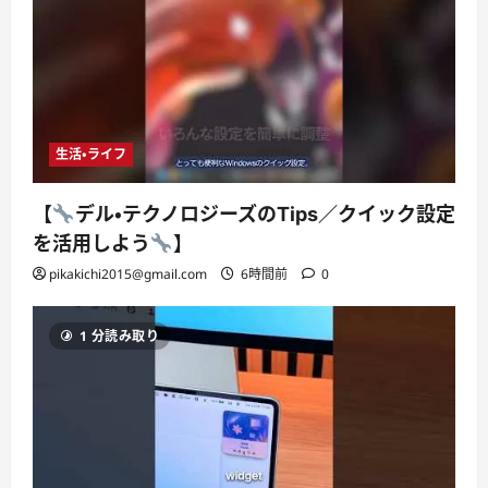
生活・ライフ
【
デル・テクノロジーズのTips／クイック設定
を活用しよう
】
pikakichi2015@gmail.com
6時間前
0
1 分読み取り