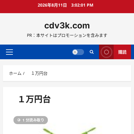
コ
2026年8月11日
3:02:01 PM
ン
テ
cdv3k.com
ン
ツ
PR：本サイトはプロモーションを含みます
へ
ス
キ
購読
メ
ッ
イ
プ
ン
ホーム
１万円台
メ
ニ
ュ
ー
１万円台
1 分読み取り