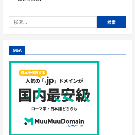
ロ
ー
ン・
人
検
気
ど
索:
こ
ろ
は
何
か・・・
１
G&A
万
円
台
に
つ
い
て
さ
ら
に
読
む