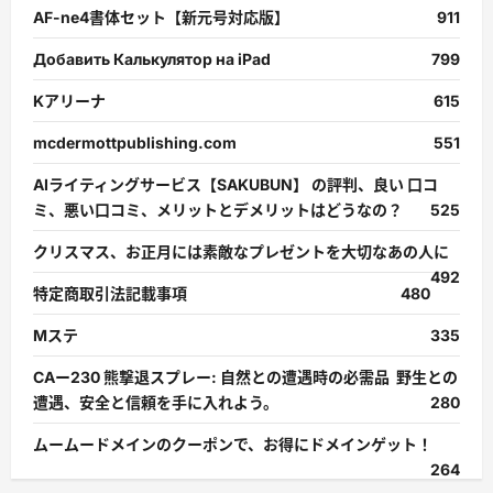
AF-ne4書体セット【新元号対応版】
911
Добавить Калькулятор на iPad
799
Kアリーナ
615
mcdermottpublishing.com
551
AIライティングサービス【SAKUBUN】 の評判、良い 口コ
ミ、悪い口コミ、メリットとデメリットはどうなの？
525
クリスマス、お正月には素敵なプレゼントを大切なあの人に
492
特定商取引法記載事項
480
Mステ
335
CAー230 熊撃退スプレー: 自然との遭遇時の必需品 野生との
遭遇、安全と信頼を手に入れよう。
280
ムームードメインのクーポンで、お得にドメインゲット！
264