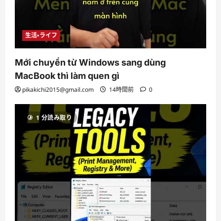
生活・ライフ
Mới chuyển từ Windows sang dùng
MacBook thì làm quen gì
pikakichi2015@gmail.com
14時間前
0
1 分読み取り