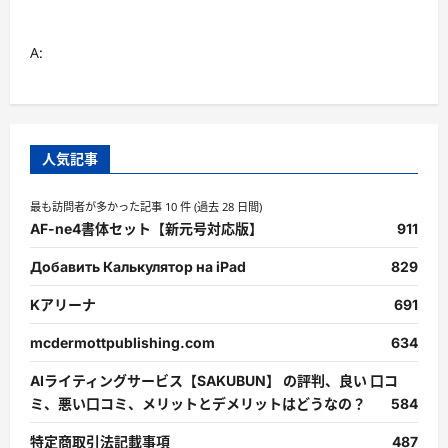
る
に
つ
A:
い
て
さ
ら
に
読
む
人気記事
最も訪問者が多かった記事 10 件 (過去 28 日間)
AF-ne4書体セット【新元号対応版】
911
Добавить Калькулятор на iPad
829
Kアリーナ
691
mcdermottpublishing.com
634
AIライティングサービス【SAKUBUN】 の評判、良い 口コ
ミ、悪い口コミ、メリットとデメリットはどうなの？
584
特定商取引法記載事項
487