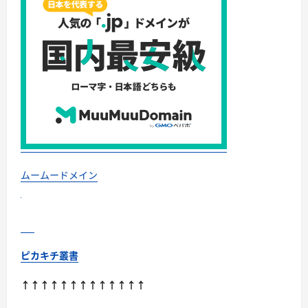
株
式
会
社・
楽
天
口
コ
ミ
多
数
『国
産
馬
プ
ラ
セ
ン
ムームードメイン
タ
サ
プ
リ』
比
較
を
し
ピカキチ叢書
て
選
ば
↑↑↑↑↑↑↑↑↑↑↑↑↑
れ
続
け