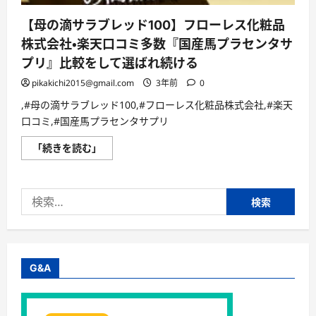
【母の滴サラブレッド100】フローレス化粧品
株式会社・楽天口コミ多数『国産馬プラセンタサ
プリ』比較をして選ばれ続ける
pikakichi2015@gmail.com
3年前
0
,#母の滴サラブレッド100,#フローレス化粧品株式会社,#楽天
口コミ,#国産馬プラセンタサプリ
【母
「続きを読む」
の
滴
サ
ラ
検
ブ
レ
索:
ッ
ド
100】
フ
ロ
ー
G&A
レ
ス
化
粧
品