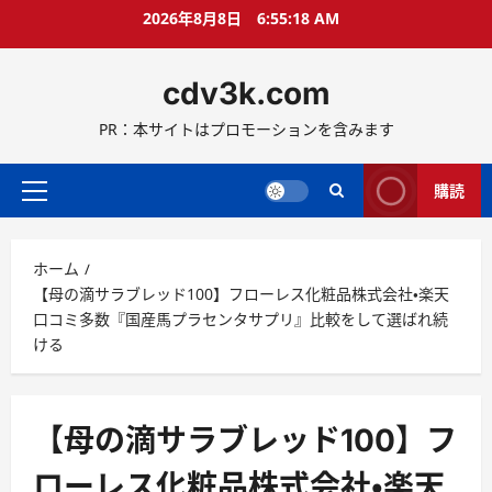
コ
2026年8月8日
6:55:18 AM
ン
テ
cdv3k.com
ン
ツ
PR：本サイトはプロモーションを含みます
へ
ス
キ
購読
メ
ッ
イ
プ
ン
ホーム
メ
【母の滴サラブレッド100】フローレス化粧品株式会社・楽天
ニ
口コミ多数『国産馬プラセンタサプリ』比較をして選ばれ続
ュ
ける
ー
【母の滴サラブレッド100】フ
ローレス化粧品株式会社・楽天