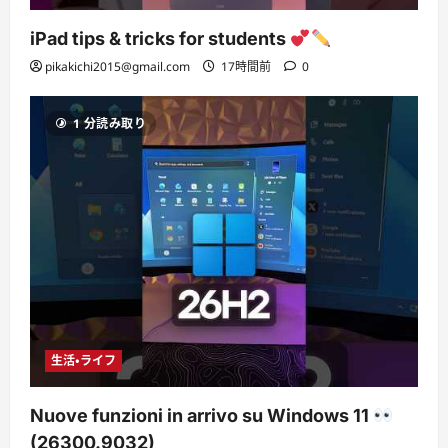
iPad tips & tricks for students
pikakichi2015@gmail.com
17時間前
0
1 分読み取り
生活・ライフ
Nuove funzioni in arrivo su Windows 11
(26300.9032)