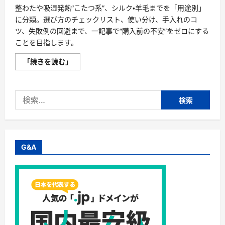
整わたや吸湿発熱“こたつ系”、シルク・羊毛までを「用途別」
に分類。選び方のチェックリスト、使い分け、手入れのコ
ツ、失敗例の回避まで、一記事で“購入前の不安”をゼロにする
ことを目指します。
【最
「続きを読む」
新
版】
掛
け
検
布
団
索:
の
選
び
方“完
全
攻
G&A
略”｜
シ
ン
サ
レ
ー
ト・
羽
毛・
人
工