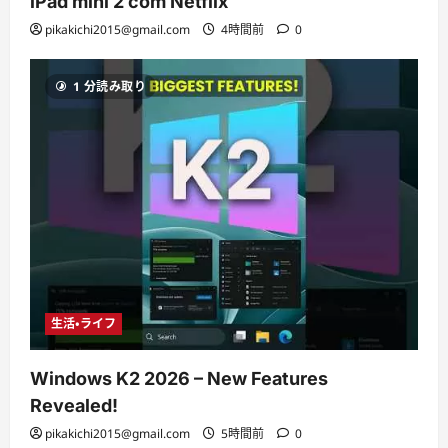
iPad mini 2 com Netflix
pikakichi2015@gmail.com
4時間前
0
1 分読み取り
生活・ライフ
Windows K2 2026 – New Features
Revealed!
pikakichi2015@gmail.com
5時間前
0