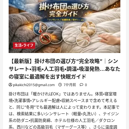
生活・ライフ
【最新版】掛け布団の選び方“完全攻略”｜シン
サレート・羽毛・人工羽毛・調温・吸湿発熱…あなた
の寝室に最適解を出す快眠ガイド
pikakichi2015@gmail.com
7か月前
0
掛け布団は「暖かければOK」ではありません。体質・寝室環
境・洗濯事情・アレルギー配慮・収納スペースまで含めて考える
と、同じ“冬用”でも最適解は人によって変わります。本記事で
は、検索結果に多いシンサレート（軽量・丸洗い）、テイジン
系の防ダニ・抗菌防臭綿、ホテル仕様の人工羽毛／ダクロン
系、西川などの高級羽毛（マザーグース等）、さらに温度調