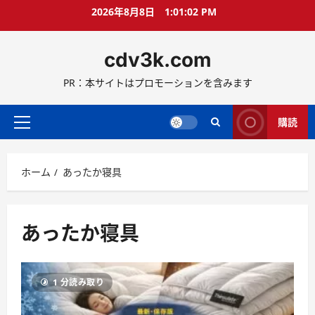
コ
2026年8月8日
1:01:03 PM
ン
テ
cdv3k.com
ン
ツ
PR：本サイトはプロモーションを含みます
へ
ス
キ
購読
メ
ッ
イ
プ
ン
ホーム
あったか寝具
メ
ニ
ュ
ー
あったか寝具
1 分読み取り