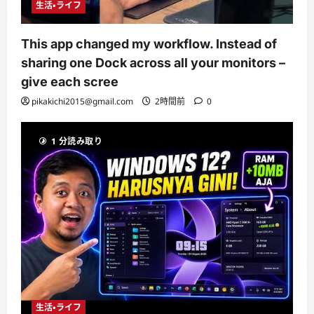
生活・ライフ
This app changed my workflow. Instead of
sharing one Dock across all your monitors –
give each scree
pikakichi2015@gmail.com
2時間前
0
1 分読み取り
生活・ライフ