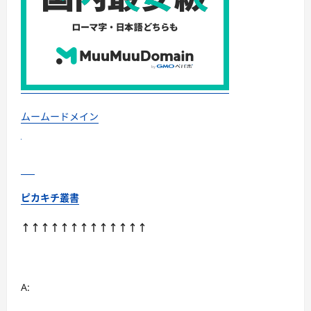
羽
毛・
調
温・
吸
湿
発
熱…
あ
な
た
の
ムームードメイン
寝
室
に
最
適
解
を
出
ピカキチ叢書
す
快
眠
↑↑↑↑↑↑↑↑↑↑↑↑↑
ガ
イ
ド
に
つ
い
A:
て
さ
ら