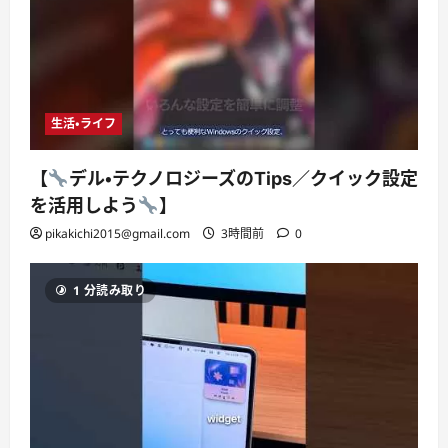
生活・ライフ
【
デル・テクノロジーズのTips／クイック設定
を活用しよう
】
pikakichi2015@gmail.com
3時間前
0
1 分読み取り