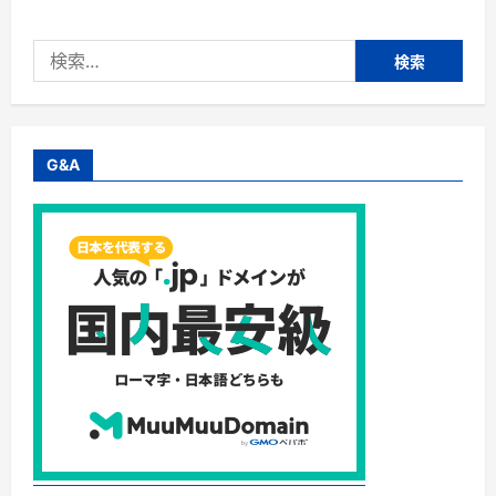
式
会
社
検
ジ
ャ
索:
ク
ト
リ
ン
ク・
カ
G&A
ロ
リ
ー・
糖
質
５
５%
カ
ッ
ト！
お
い
し
く
ダ
イ
エ
ッ
ト
で
き