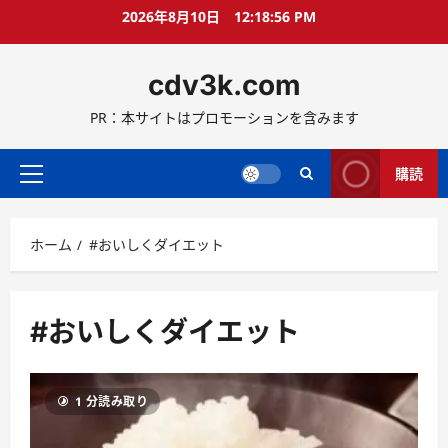
コ
2026年8月10日
12:18:57 PM
ン
テ
cdv3k.com
ン
ツ
PR：本サイトはプロモーションを含みます
へ
ス
キ
購読
メ
ッ
イ
プ
ン
ホーム
#おいしくダイエット
メ
ニ
ュ
ー
#おいしくダイエット
1 分読み取り