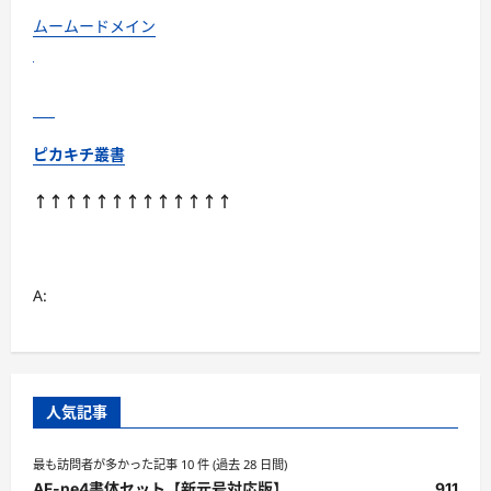
る
こ
ムームードメイン
ん
に
ゃ
く
米
に
つ
い
ピカキチ叢書
て
さ
ら
↑↑↑↑↑↑↑↑↑↑↑↑↑
に
読
む
A:
人気記事
最も訪問者が多かった記事 10 件 (過去 28 日間)
AF-ne4書体セット【新元号対応版】
911