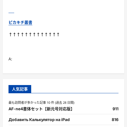
ピカキチ叢書
↑↑↑↑↑↑↑↑↑↑↑↑↑
A:
人気記事
最も訪問者が多かった記事 10 件 (過去 28 日間)
AF-ne4書体セット【新元号対応版】
911
Добавить Калькулятор на iPad
816