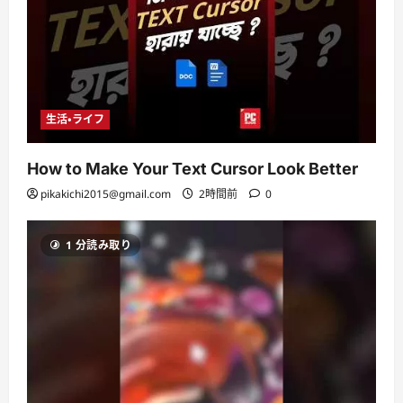
生活・ライフ
How to Make Your Text Cursor Look Better
pikakichi2015@gmail.com
2時間前
0
1 分読み取り