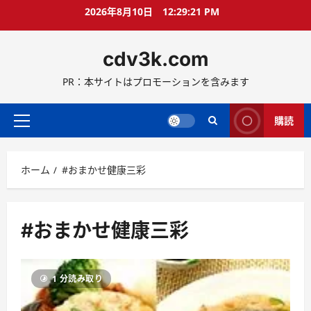
コ
2026年8月10日
12:29:21 PM
ン
テ
cdv3k.com
ン
ツ
PR：本サイトはプロモーションを含みます
へ
ス
キ
購読
メ
ッ
イ
プ
ン
ホーム
#おまかせ健康三彩
メ
ニ
ュ
ー
#おまかせ健康三彩
1 分読み取り