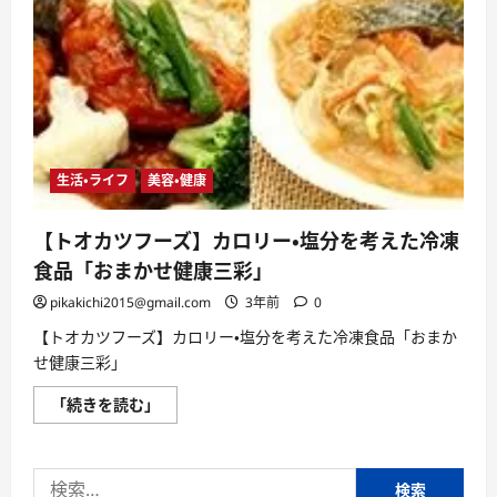
生活・ライフ
美容・健康
【トオカツフーズ】カロリー・塩分を考えた冷凍
食品「おまかせ健康三彩」
pikakichi2015@gmail.com
3年前
0
【トオカツフーズ】カロリー・塩分を考えた冷凍食品「おまか
せ健康三彩」
【ト
「続きを読む」
オ
カ
ツ
フ
検
ー
ズ】