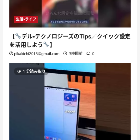
生活・ライフ
【
デル・テクノロジーズのTips／クイック設定
を活用しよう
】
pikakichi2015@gmail.com
3時間前
0
1 分読み取り