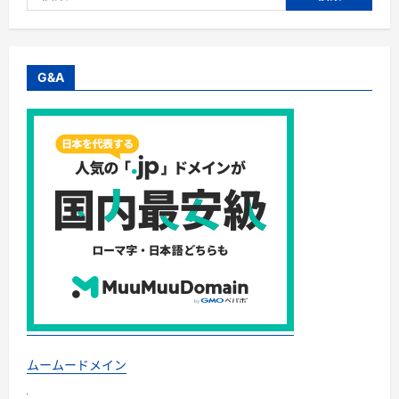
索:
カ
ロ
リ
ー・
塩
分
G&A
を
考
え
た
冷
凍
食
品
「お
ま
か
せ
健
康
三
彩」
に
つ
い
て
さ
ら
に
ムームードメイン
読
む