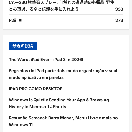
CAー230 熊撃退スプレー: 自然との遭遇時の必需品 野生
との遭遇、安全と信頼を手に入れよう。
333
P2計画
273
最近の投稿
The Worst iPad Ever – iPad 3 in 2026!
Segredos do iPad parte dois modo organização visual
modo aplicativo em janelas
IPAD PRO COMO DESKTOP
Windows is Quietly Sending Your App & Browsing
History to Microsoft #Shorts
Resumão Semanal: Barra Menor, Menu Livre e mais no
Windows 11