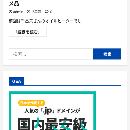
メ品
admin
3年前
0
前回は千昌夫さんのオイルヒーターでし
暖
「続きを読む」
房
器
具・
比
検
較
ラ
索:
ン
キ
ン
グ・
楽
天
G&A
シ
ョ
ッ
プ
お
ス
ス
メ
品
に
つ
い