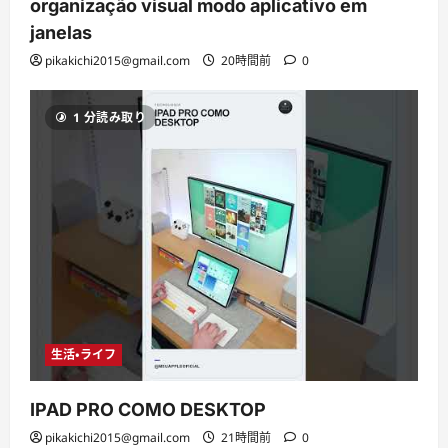
organização visual modo aplicativo em
janelas
pikakichi2015@gmail.com
20時間前
0
1 分読み取り
生活・ライフ
IPAD PRO COMO DESKTOP
pikakichi2015@gmail.com
21時間前
0