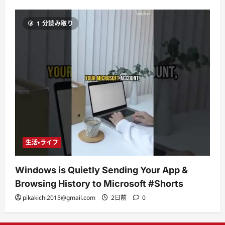
1 分読み取り
生活・ライフ
Windows is Quietly Sending Your App &
Browsing History to Microsoft #Shorts
pikakichi2015@gmail.com
2日前
0