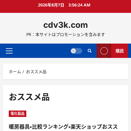
コ
2026年8月7日
3:56:24 AM
ン
テ
cdv3k.com
ン
ツ
PR：本サイトはプロモーションを含みます
へ
ス
キ
購読
メ
ッ
イ
プ
ン
ホーム
おススメ品
メ
ニ
ュ
ー
おススメ品
電化製品
暖房器具・比較ランキング・楽天ショップおスス