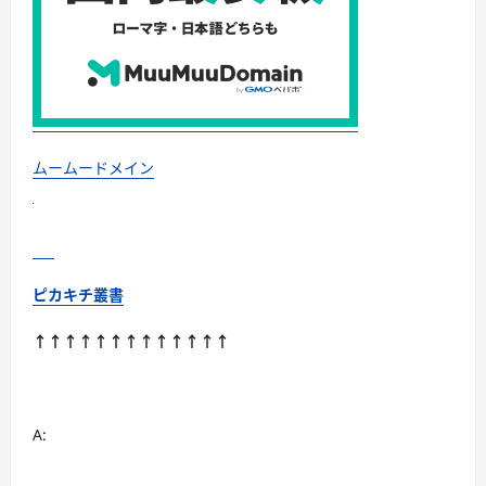
て
さ
ら
に
読
む
ムームードメイン
ピカキチ叢書
↑↑↑↑↑↑↑↑↑↑↑↑↑
A: