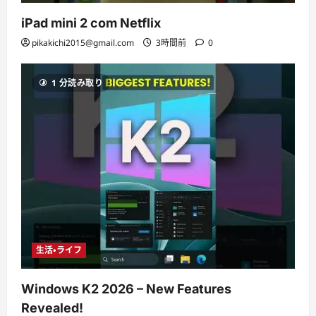
iPad mini 2 com Netflix
pikakichi2015@gmail.com
3時間前
0
1 分読み取り
生活・ライフ
Windows K2 2026 – New Features
Revealed!