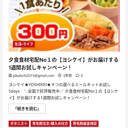
生活・ライフ
夕食食材宅配No１の【ヨシケイ】がお届けする
1週間お試しキャンペーン！
pikakichi2015@gmail.com
3年前
0
ヨシケイ★YOSHIKEI★４つの選べるミールキットお試し
5days ＼全国で好評販売中／ 夕食食材宅配No１の【ヨシケ
イ】がお届けする1週間お試しキャンペーン！
夕
「続きを読む」
食
食
材
ボタニスト
育毛剤注文・購入の仕方
育毛剤返金保証
宅