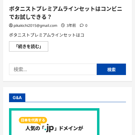
配
No
ボタニストプレミアムラインセットはコンビニ
１
の
でお試しできる？
【ヨ
シ
ケ
pikakichi2015@gmail.com
3年前
0
イ】
が
ボタニストプレミアムラインセットはコ
お
届
ボ
「続きを読む」
け
タ
す
ニ
る
ス
1
ト
週
検
プ
間
レ
お
索:
ミ
試
ア
し
ム
キ
ラ
ャ
イ
ン
ン
ペ
G&A
セ
ー
ッ
ン！
ト
に
は
つ
コ
い
ン
て
ビ
さ
ニ
ら
で