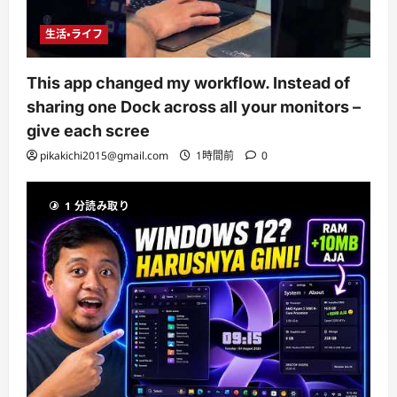
生活・ライフ
This app changed my workflow. Instead of
sharing one Dock across all your monitors –
give each scree
pikakichi2015@gmail.com
1時間前
0
1 分読み取り