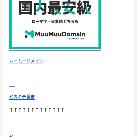
に
お
読
試
む
し
で
き
る？
に
つ
い
て
さ
ら
に
読
ムームードメイン
む
ピカキチ叢書
↑↑↑↑↑↑↑↑↑↑↑↑↑
A: