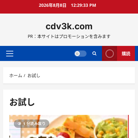
コ
2026年8月8日
12:29:34 PM
ン
テ
cdv3k.com
ン
ツ
PR：本サイトはプロモーションを含みます
へ
ス
キ
購読
メ
ッ
イ
プ
ン
ホーム
お試し
メ
ニ
ュ
ー
お試し
1 分読み取り