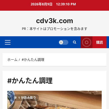
コ
2026年8月9日
12:39:11 PM
ン
テ
cdv3k.com
ン
ツ
PR：本サイトはプロモーションを含みます
へ
ス
キ
購読
メ
ッ
イ
プ
ン
ホーム
#かんたん調理
メ
ニ
ュ
ー
#かんたん調理
1 分読み取り