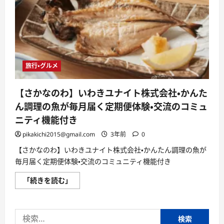
旅行・グルメ
【さかなのわ】いわきユナイト株式会社・かんた
ん調理の魚が毎月届く定期便体験・交流のコミュ
ニティ機能付き
pikakichi2015@gmail.com
3年前
0
【さかなのわ】いわきユナイト株式会社・かんたん調理の魚が
毎月届く定期便体験・交流のコミュニティ機能付き
【さ
「続きを読む」
か
な
の
わ】
検
い
わ