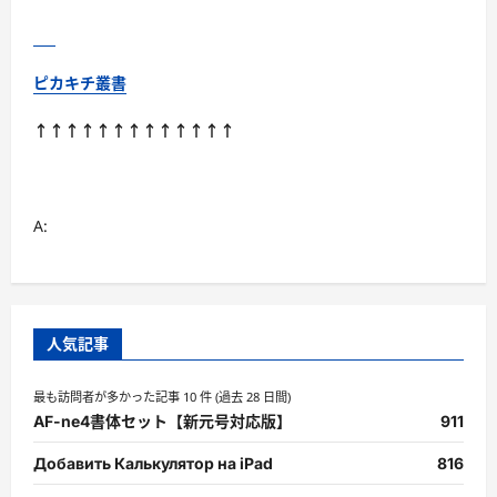
ュ
ニ
テ
ィ
機
ピカキチ叢書
能
付
き
↑↑↑↑↑↑↑↑↑↑↑↑↑
に
つ
い
て
さ
ら
A:
に
読
む
人気記事
最も訪問者が多かった記事 10 件 (過去 28 日間)
AF-ne4書体セット【新元号対応版】
911
Добавить Калькулятор на iPad
816