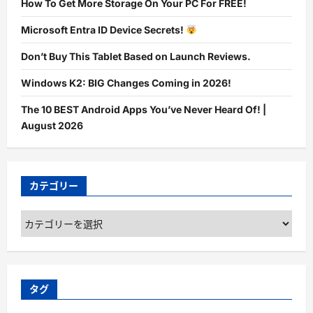
How To Get More Storage On Your PC For FREE!
Microsoft Entra ID Device Secrets!
Don’t Buy This Tablet Based on Launch Reviews.
Windows K2: BIG Changes Coming in 2026!
The 10 BEST Android Apps You’ve Never Heard Of! |
August 2026
カテゴリー
カ
テ
ゴ
リ
ー
タグ