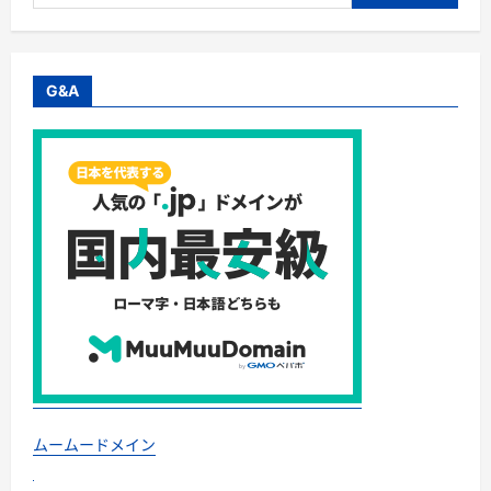
索:
き
ユ
ナ
イ
ト
株
G&A
式
会
社・
か
ん
た
ん
調
理
の
魚
が
毎
月
届
く
定
期
便
体
験・
交
流
ムームードメイン
の
コ
ミ