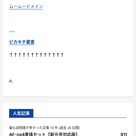
い
て
ムームードメイン
さ
ら
に
読
む
ピカキチ叢書
↑↑↑↑↑↑↑↑↑↑↑↑↑
A:
人気記事
最も訪問者が多かった記事 10 件 (過去 28 日間)
AF-ne4書体セット【新元号対応版】
911