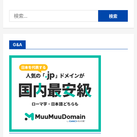
ぃ
っ
し
検
ゅ
ぼ
索:
ー
や】
オ
イ
シ
ッ
G&A
ク
ス・
ラ・
大
地
株
式
会
社・
食
材
宅
配
サ
ー
ビ
ス
申
込
に
つ