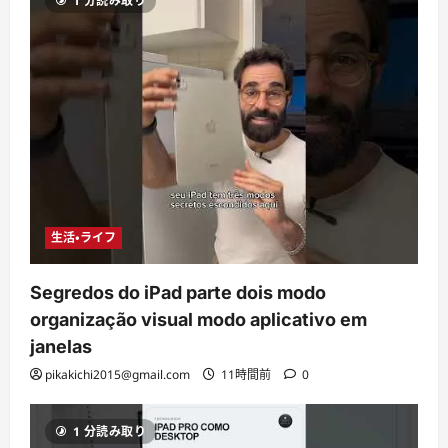
1 分読み取り
生活・ライフ
Segredos do iPad parte dois modo
organização visual modo aplicativo em
janelas
pikakichi2015@gmail.com
11時間前
0
1 分読み取り