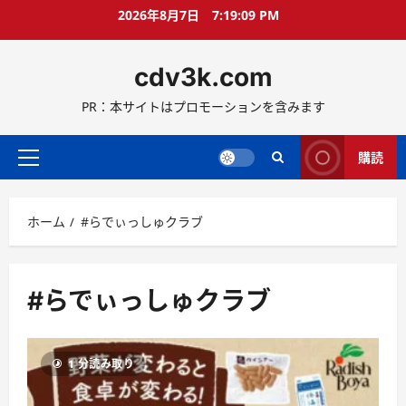
コ
2026年8月7日
7:19:09 PM
ン
テ
cdv3k.com
ン
ツ
PR：本サイトはプロモーションを含みます
へ
ス
キ
購読
メ
ッ
イ
プ
ン
ホーム
#らでぃっしゅクラブ
メ
ニ
ュ
ー
#らでぃっしゅクラブ
1 分読み取り