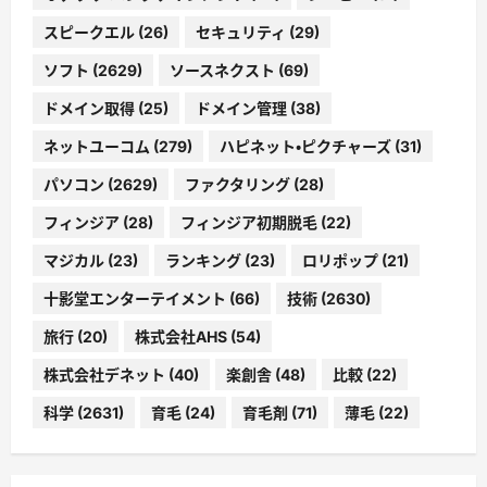
スピークエル
(26)
セキュリティ
(29)
ソフト
(2629)
ソースネクスト
(69)
ドメイン取得
(25)
ドメイン管理
(38)
ネットユーコム
(279)
ハピネット・ピクチャーズ
(31)
パソコン
(2629)
ファクタリング
(28)
フィンジア
(28)
フィンジア初期脱毛
(22)
マジカル
(23)
ランキング
(23)
ロリポップ
(21)
十影堂エンターテイメント
(66)
技術
(2630)
旅行
(20)
株式会社AHS
(54)
株式会社デネット
(40)
楽創舎
(48)
比較
(22)
科学
(2631)
育毛
(24)
育毛剤
(71)
薄毛
(22)