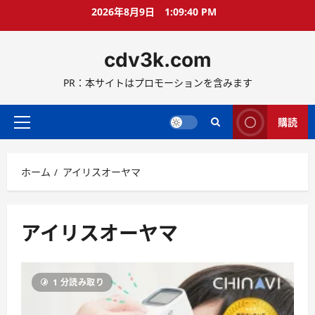
コ
2026年8月9日
1:09:40 PM
ン
テ
cdv3k.com
ン
ツ
PR：本サイトはプロモーションを含みます
へ
ス
キ
購読
メ
ッ
イ
プ
ン
ホーム
アイリスオーヤマ
メ
ニ
ュ
ー
アイリスオーヤマ
1 分読み取り