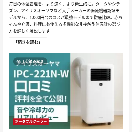
毎日の体温管理を、より速く、より衛生的に。タニタやシチ
ズン、アイリスオーヤマなど大手メーカーの医療機器認証モ
デルから、1,000円台のコスパ最強モデルまで徹底比較。赤ち
ゃんや介護、料理にも使える多機能な非接触型体温計の選び
方を詳しく解説します
非
「続きを読む」
接
触
型
体
1 分読み取り
温
計
お
す
す
め！
タ
ニ
タ・
シ
チ
ズ
ン
な
ど
ポータブルクーラー
医
療