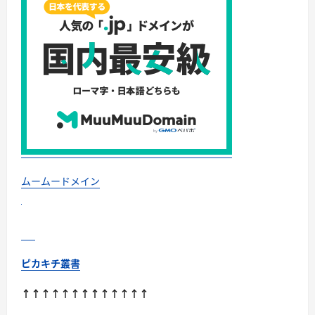
力
の
リ
ア
ル
レ
ビ
ュ
ー
に
つ
い
て
さ
ら
に
読
む
ムームードメイン
ピカキチ叢書
↑↑↑↑↑↑↑↑↑↑↑↑↑