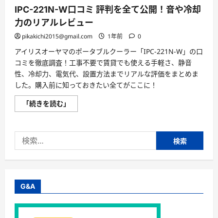
機
器
IPC-221N-W口コミ 評判を全て公開！音や冷却
認
証
力のリアルレビュー
モ
デ
pikakichi2015@gmail.com
1年前
0
ル
か
アイリスオーヤマのポータブルクーラー「IPC-221N-W」の口
ら
コ
コミを徹底調査！工事不要で賃貸でも使える手軽さ、静音
ス
性、冷却力、電気代、設置方法までリアルな評価をまとめま
パ
最
した。購入前に知っておきたい全てがここに！
強
機
IPC-
ま
「続きを読む」
221N-
で
W
徹
口
底
コ
比
検
ミ
較
評
に
索:
判
つ
を
い
全
て
て
さ
公
ら
開！
に
G&A
音
読
や
む
冷
却