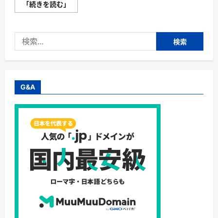
セ
「続きを読む」
ク
シ
ャ
ル
検
ダ
イ
索:
ナ
マ
イ
ト
ヒ
ロ
G&A
イ
ン
の
魅
力–
強
さ
と
美
し
さ
を
兼
ね
備
え
た
魅
力