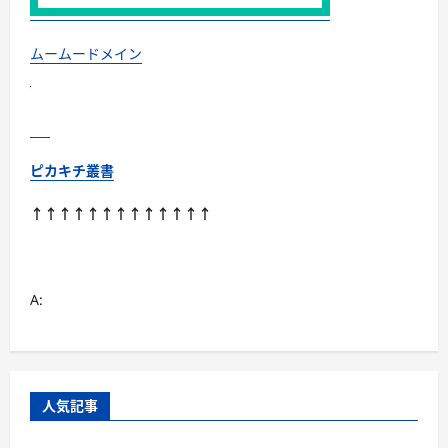
的
な
キ
ャ
ムームードメイン
ラ
ク
タ
ー
た
ち
に
つ
ピカキチ叢書
い
て
さ
↑↑↑↑↑↑↑↑↑↑↑↑↑
ら
に
読
む
A:
人気記事