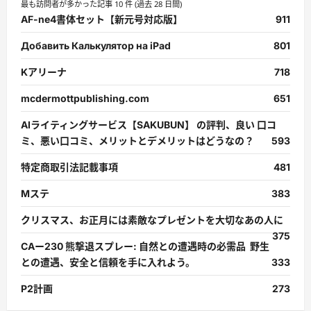
最も訪問者が多かった記事 10 件 (過去 28 日間)
AF-ne4書体セット【新元号対応版】
911
Добавить Калькулятор на iPad
801
Kアリーナ
718
mcdermottpublishing.com
651
AIライティングサービス【SAKUBUN】 の評判、良い 口コ
ミ、悪い口コミ、メリットとデメリットはどうなの？
593
特定商取引法記載事項
481
Mステ
383
クリスマス、お正月には素敵なプレゼントを大切なあの人に
375
CAー230 熊撃退スプレー: 自然との遭遇時の必需品 野生
との遭遇、安全と信頼を手に入れよう。
333
P2計画
273