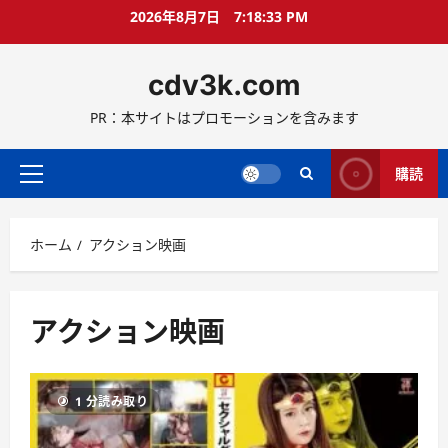
コ
2026年8月7日
7:18:34 PM
ン
テ
cdv3k.com
ン
ツ
PR：本サイトはプロモーションを含みます
へ
ス
キ
購読
メ
ッ
イ
プ
ン
ホーム
アクション映画
メ
ニ
ュ
ー
アクション映画
1 分読み取り