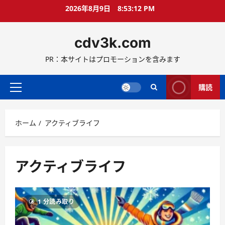
コ
2026年8月9日
8:53:12 PM
ン
テ
cdv3k.com
ン
ツ
PR：本サイトはプロモーションを含みます
へ
ス
キ
購読
メ
ッ
イ
プ
ン
ホーム
アクティブライフ
メ
ニ
ュ
ー
アクティブライフ
1 分読み取り