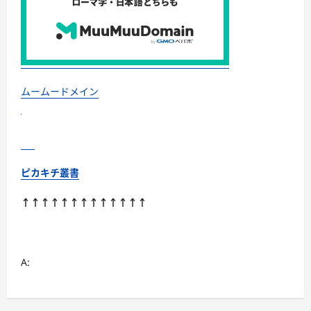
ー
ス
ポ
ー
ツ
の
魔
法」
に
つ
ムームードメイン
い
て
さ
ら
に
読
む
ピカキチ叢書
↑↑↑↑↑↑↑↑↑↑↑↑↑
A: