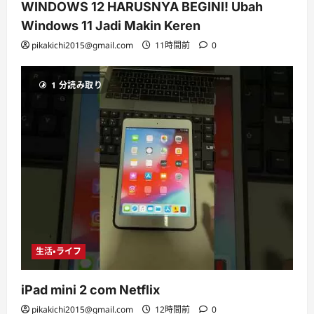
WINDOWS 12 HARUSNYA BEGINI! Ubah
Windows 11 Jadi Makin Keren
pikakichi2015@gmail.com
11時間前
0
1 分読み取り
生活・ライフ
iPad mini 2 com Netflix
pikakichi2015@gmail.com
12時間前
0