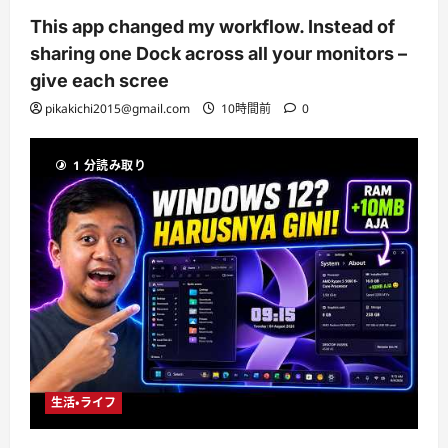
This app changed my workflow. Instead of
sharing one Dock across all your monitors –
give each scree
pikakichi2015@gmail.com
10時間前
0
1 分読み取り
生活・ライフ