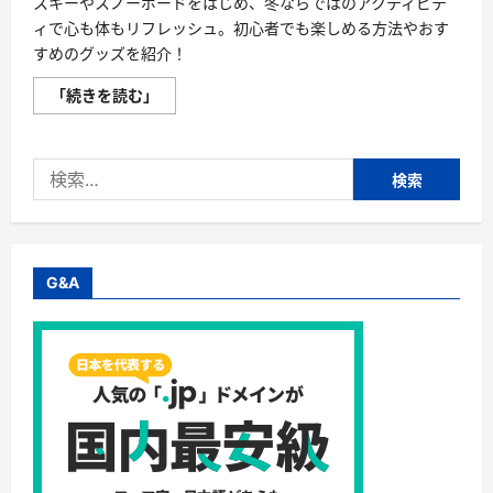
スキーやスノーボードをはじめ、冬ならではのアクティビテ
ィで心も体もリフレッシュ。初心者でも楽しめる方法やおす
すめのグッズを紹介！
ウ
「続きを読む」
ィ
ン
タ
ー
検
ス
ポ
索:
ー
ツ
の
魅
力
「雪
G&A
と
と
も
に、
心
も
踊
る
——
ウ
ィ
ン
タ