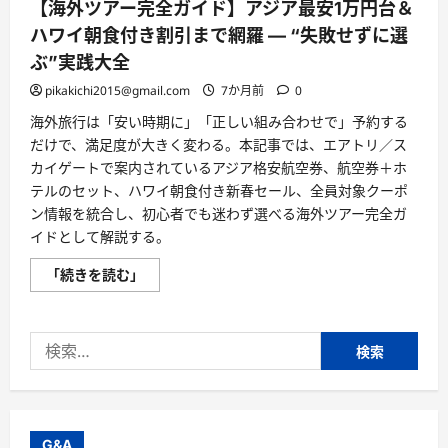
【海外ツアー完全ガイド】アジア最安1万円台＆
ハワイ朝食付き割引まで網羅 ― “失敗せずに選
ぶ”実践大全
pikakichi2015@gmail.com
7か月前
0
海外旅行は「安い時期に」「正しい組み合わせで」予約する
だけで、満足度が大きく変わる。本記事では、エアトリ／ス
カイゲートで案内されているアジア格安航空券、航空券＋ホ
テルのセット、ハワイ朝食付き新春セール、全員対象クーポ
ン情報を統合し、初心者でも迷わず選べる海外ツアー完全ガ
イドとして解説する。
【海
「続きを読む」
外
ツ
ア
ー
検
完
全
索:
ガ
イ
ド】
ア
ジ
ア
G&A