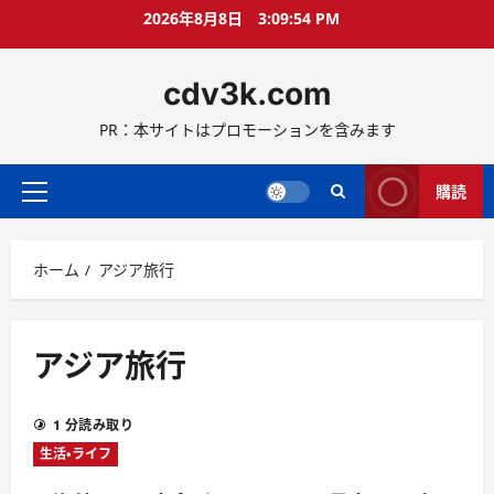
コ
2026年8月8日
3:09:55 PM
ン
テ
cdv3k.com
ン
ツ
PR：本サイトはプロモーションを含みます
へ
ス
キ
購読
メ
ッ
イ
プ
ン
ホーム
アジア旅行
メ
ニ
ュ
ー
アジア旅行
1 分読み取り
生活・ライフ