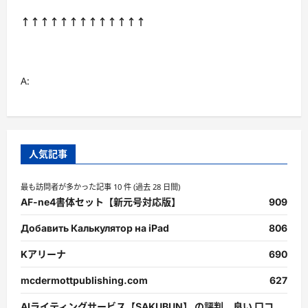
つ
い
↑↑↑↑↑↑↑↑↑↑↑↑↑
て
さ
ら
に
読
む
A:
人気記事
最も訪問者が多かった記事 10 件 (過去 28 日間)
AF-ne4書体セット【新元号対応版】
909
Добавить Калькулятор на iPad
806
Kアリーナ
690
mcdermottpublishing.com
627
AIライティングサービス【SAKUBUN】 の評判、良い 口コ