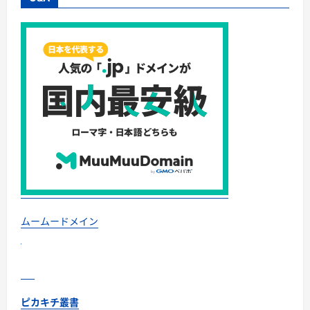
最
安
1
万
円
台
＆
ハ
ワ
イ
朝
食
付
き
割
引
ま
で
網
羅
―
“失
敗
ムームードメイン
せ
ず
に
選
ぶ”実
践
大
全
ピカキチ叢書
に