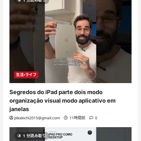
1 分読み取り
生活・ライフ
Segredos do iPad parte dois modo
organização visual modo aplicativo em
janelas
pikakichi2015@gmail.com
11時間前
0
1 分読み取り