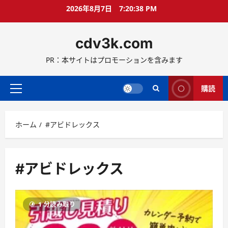
コ
2026年8月7日
7:20:38 PM
ン
テ
cdv3k.com
ン
ツ
PR：本サイトはプロモーションを含みます
へ
ス
キ
購読
メ
ッ
イ
プ
ン
ホーム
#アビドレックス
メ
ニ
ュ
ー
#アビドレックス
1 分読み取り