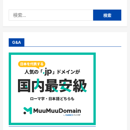
バ
ー
ビ
検
ィ
ー】
索:
ア
ビ
ド
レ
ッ
ク
G&A
ス
株
式
会
社・
他
社
比
最
大
30％
Ｏ
Ｆ
Ｆ
に
つ
い
て
さ
ら
に