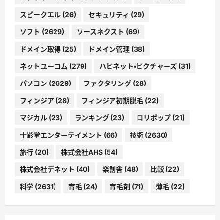
スピークエル
(26)
セキュリティ
(29)
ソフト
(2629)
ソースネクスト
(69)
ドメイン取得
(25)
ドメイン管理
(38)
ネットユーコム
(279)
ハピネット・ピクチャーズ
(31)
パソコン
(2629)
ファクタリング
(28)
フィンジア
(28)
フィンジア初期脱毛
(22)
マジカル
(23)
ランキング
(23)
ロリポップ
(21)
十影堂エンターテイメント
(66)
技術
(2630)
旅行
(20)
株式会社AHS
(54)
株式会社デネット
(40)
楽創舎
(48)
比較
(22)
科学
(2631)
育毛
(24)
育毛剤
(71)
薄毛
(22)