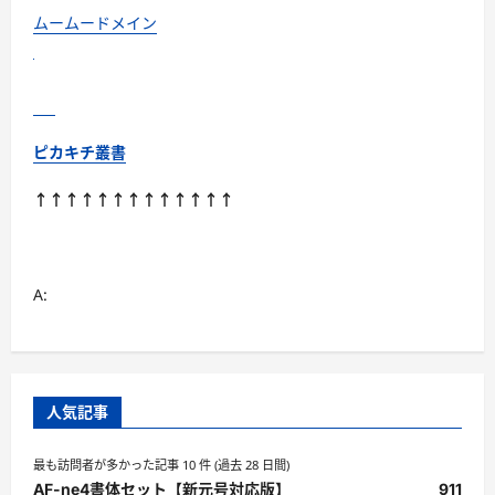
読
む
ムームードメイン
ピカキチ叢書
↑↑↑↑↑↑↑↑↑↑↑↑↑
A:
人気記事
最も訪問者が多かった記事 10 件 (過去 28 日間)
AF-ne4書体セット【新元号対応版】
911