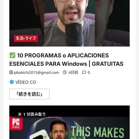
い
て
さ
ら
に
読
む
生活・ライフ
10 PROGRAMAS o APLICACIONES
ESENCIALES PARA Windows | GRATUITAS
pikakichi2015@gmail.com
4日前
0
VÍDEO CO
「続きを読む」
10
PROGRAMAS
o
APLICACIONES
1 分読み取り
ESENCIALES
PARA
Windows
|
GRATUITAS
に