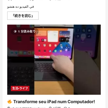
في الفيديو ده هتشو
حولت
「続きを読む」
الويندوز
لماك
في
دقيقة
1 分読み取り
に
つ
い
て
さ
ら
に
読
む
生活・ライフ
Transforme seu iPad num Computador!