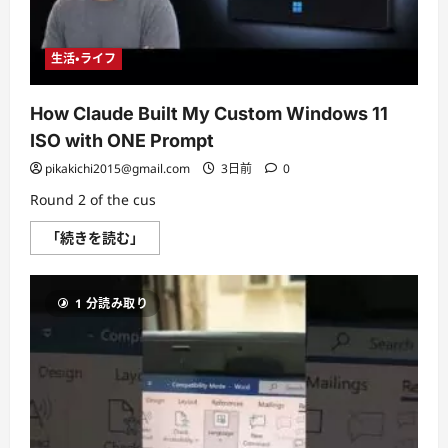
ら
に
読
む
生活・ライフ
How Claude Built My Custom Windows 11
ISO with ONE Prompt
pikakichi2015@gmail.com
3日前
0
Round 2 of the cus
How
「続きを読む」
Claude
Built
My
Custom
1 分読み取り
Windows
11
ISO
with
ONE
Prompt
に
つ
い
て
さ