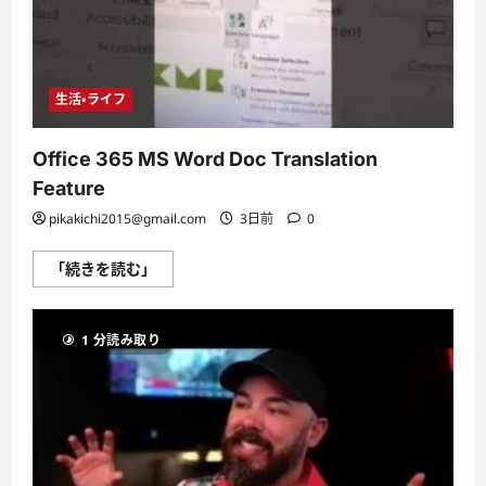
ら
に
読
む
生活・ライフ
Office 365 MS Word Doc Translation
Feature
pikakichi2015@gmail.com
3日前
0
Office
「続きを読む」
365
MS
Word
Doc
1 分読み取り
Translation
Feature
に
つ
い
て
さ
ら
に
読