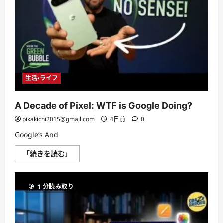
つ
い
て
さ
ら
に
読
む
生活・ライフ
A Decade of Pixel: WTF is Google Doing?
pikakichi2015@gmail.com
4日前
0
Google’s And
A
「続きを読む」
Decade
of
Pixel:
WTF
1 分読み取り
is
Google
Doing?
に
つ
い