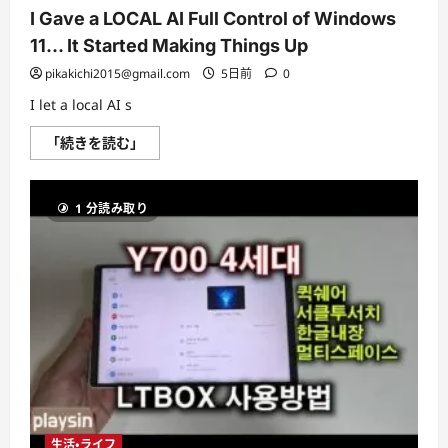
I Gave a LOCAL AI Full Control of Windows
11… It Started Making Things Up
pikakichi2015@gmail.com
5日前
0
I let a local AI s
I
「続きを読む」
Gave
a
LOCAL
AI
1 分読み取り
Full
Control
of
Windows
11…
It
Started
Making
Things
Up
に
つ
い
て
さ
ら
に
生活・ライフ