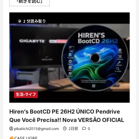
Resumão
「続きを読む」
Semanal:
Barra
Menor,
Menu
2 分読み取り
Livre
e
mais
no
Windows
11
に
つ
い
て
さ
ら
に
読
む
生活・ライフ
Hiren’s BootCD PE 26H2 ÚNICO Pendrive
Que Você Precisa!! Nova VERSÃO OFICIAL
pikakichi2015@gmail.com
2日前
0
CASE UGRE