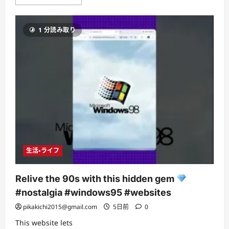
Install
ESign
on
iOS
1 分読み取り
|
Install
IPA
Files
on
iPhone
&
iPad
,No
PC
&
No
Jailbreak
[iOS
15–
27
Beta]
生活・ライフ
に
つ
い
て
Relive the 90s with this hidden gem
さ
ら
#nostalgia #windows95 #websites
に
読
pikakichi2015@gmail.com
5日前
0
む
This website lets