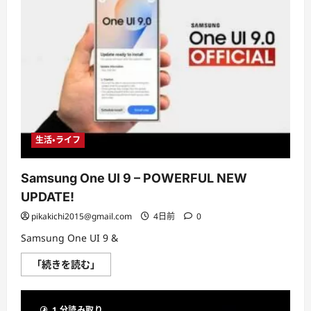
て
さ
ら
に
読
む
生活・ライフ
Samsung One UI 9 – POWERFUL NEW
UPDATE!
pikakichi2015@gmail.com
4日前
0
Samsung One UI 9 &
Samsung
「続きを読む」
One
UI
9
–
1 分読み取り