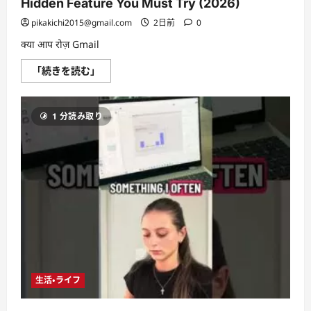
Hidden Feature You Must Try (2026)
pikakichi2015@gmail.com
2日前
0
क्या आप रोज़ Gmail
Turn
「続きを読む」
Any
Webpage
into
an
1 分読み取り
App!
Chrome
Hidden
Feature
You
Must
Try
(2026)
に
つ
い
て
さ
ら
に
読
生活・ライフ
む