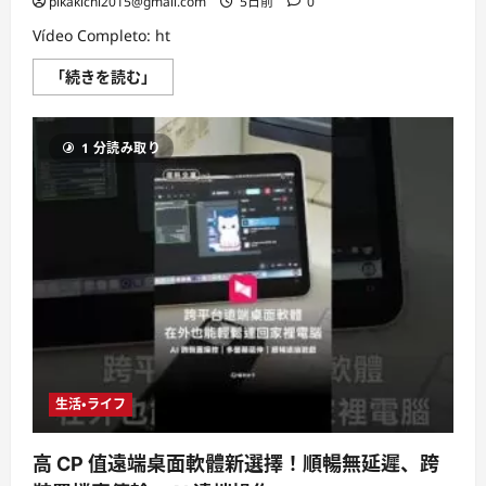
pikakichi2015@gmail.com
5日前
0
Vídeo Completo: ht
「続きを読む」
Transforme
seu
iPad
num
1 分読み取り
Computador!
に
つ
い
て
さ
ら
に
読
む
生活・ライフ
高 CP 值遠端桌面軟體新選擇！順暢無延遲、跨