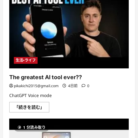
People
Never
Set
This
Up
に
つ
い
て
さ
ら
に
読
む
生活・ライフ
The greatest AI tool ever??
pikakichi2015@gmail.com
4日前
0
ChatGPT Voice mode
The
「続きを読む」
greatest
AI
tool
ever??
1 分読み取り
に
つ
い