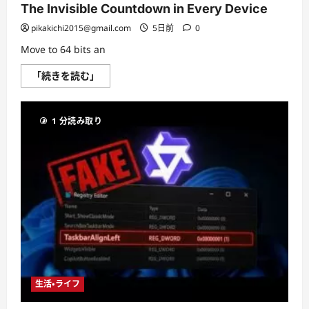
遠
The Invisible Countdown in Every Device
端
操
pikakichi2015@gmail.com
5日前
0
作
に
Move to 64 bits an
つ
い
て
The
「続きを読む」
さ
Invisible
ら
Countdown
に
in
読
Every
む
1 分読み取り
Device
に
つ
い
て
さ
ら
に
読
む
生活・ライフ