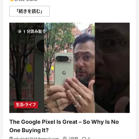
Hiren’s
「続きを読む」
BootCD
PE
26H2
ÚNICO
1 分読み取り
Pendrive
Que
Você
Precisa!!
Nova
VERSÃO
OFICIAL
に
つ
い
て
さ
ら
に
読
む
生活・ライフ
The Google Pixel Is Great – So Why Is No
One Buying It?
pikakichi2015@gmail.com
2日前
0