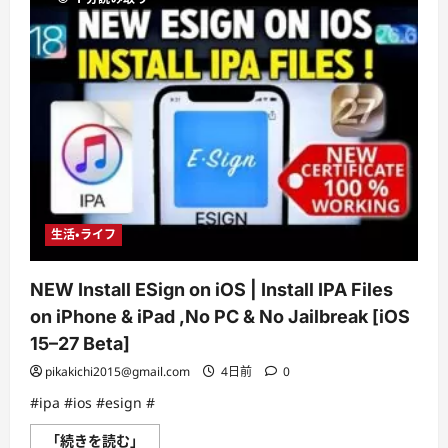
POWERFUL
NEW
UPDATE!
に
つ
い
て
さ
ら
に
読
む
生活・ライフ
NEW Install ESign on iOS | Install IPA Files
on iPhone & iPad ,No PC & No Jailbreak [iOS
15–27 Beta]
pikakichi2015@gmail.com
4日前
0
#ipa #ios #esign #
NEW
「続きを読む」