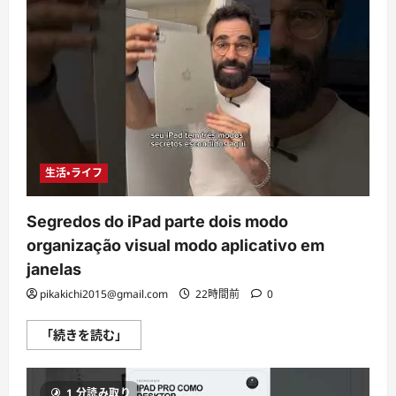
2026!
に
つ
い
て
さ
ら
に
読
む
生活・ライフ
Segredos do iPad parte dois modo
organização visual modo aplicativo em
janelas
pikakichi2015@gmail.com
22時間前
0
Segredos
「続きを読む」
do
iPad
parte
dois
1 分読み取り
modo