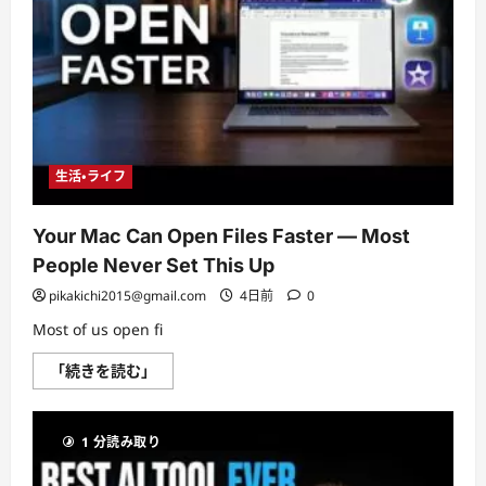
て
さ
ら
に
読
む
生活・ライフ
Your Mac Can Open Files Faster — Most
People Never Set This Up
pikakichi2015@gmail.com
4日前
0
Most of us open fi
Your
「続きを読む」
Mac
Can
Open
Files
1 分読み取り
Faster
—
Most