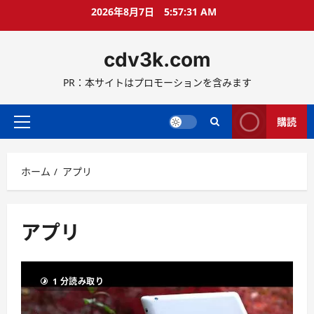
コ
2026年8月7日
5:57:33 AM
ン
テ
cdv3k.com
ン
ツ
PR：本サイトはプロモーションを含みます
へ
ス
キ
購読
メ
ッ
イ
プ
ン
ホーム
アプリ
メ
ニ
ュ
ー
アプリ
1 分読み取り