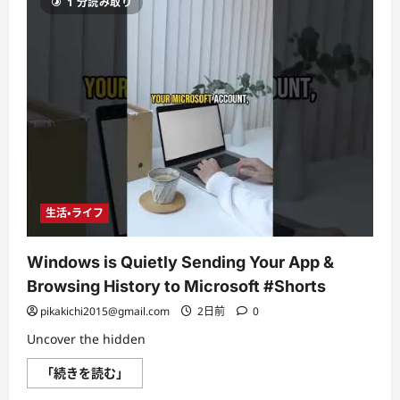
1 分読み取り
つ
い
て
さ
ら
に
読
む
生活・ライフ
Windows is Quietly Sending Your App &
Browsing History to Microsoft #Shorts
pikakichi2015@gmail.com
2日前
0
Uncover the hidden
Windows
「続きを読む」
is
Quietly