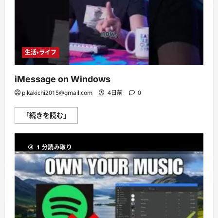
生活・ライフ
iMessage on Windows
pikakichi2015@gmail.com
4日前
0
iMessage
「続きを読む」
on
Windows
に
つ
1 分読み取り
い
て
さ
ら
に
読
む