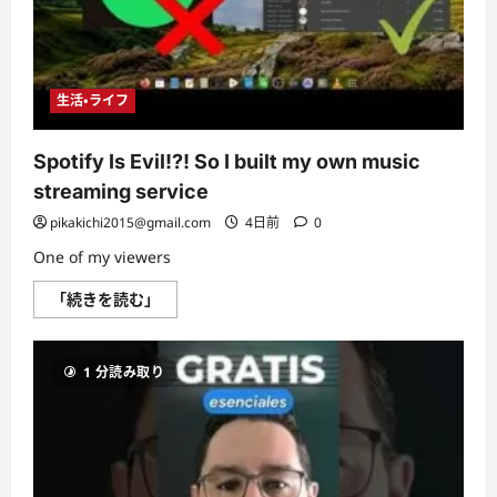
生活・ライフ
Spotify Is Evil!?! So I built my own music
streaming service
pikakichi2015@gmail.com
4日前
0
One of my viewers
Spotify
「続きを読む」
Is
Evil!?!
So
I
1 分読み取り
built
my
own
music
streaming
service
に
つ