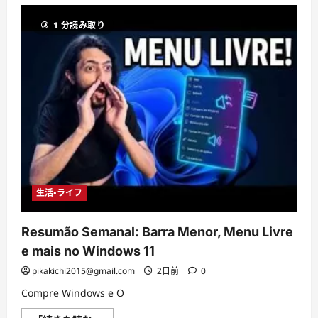
Sending
Your
1 分読み取り
App
&
Browsing
History
to
Microsoft
#Shorts
に
つ
い
て
さ
ら
に
読
む
生活・ライフ
Resumão Semanal: Barra Menor, Menu Livre
e mais no Windows 11
pikakichi2015@gmail.com
2日前
0
Compre Windows e O