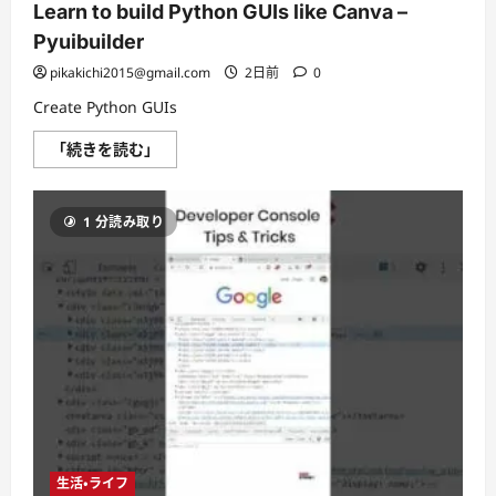
Learn to build Python GUIs like Canva –
Pyuibuilder
pikakichi2015@gmail.com
2日前
0
Create Python GUIs
Learn
「続きを読む」
to
build
Python
GUIs
1 分読み取り
like
Canva
–
Pyuibuilder
に
つ
い
て
さ
ら
に
読
む
生活・ライフ