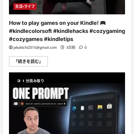
生活・ライフ
How to play games on your Kindle!
#kindlecolorsoft #kindlehacks #cozygaming
#cozygames #kindletips
pikakichi2015@gmail.com
3日前
0
How
「続きを読む」
to
play
games
on
1 分読み取り
your
Kindle!
#kindlecolorsoft
#kindlehacks
#cozygaming
#cozygames
#kindletips
に
つ
い
て
さ