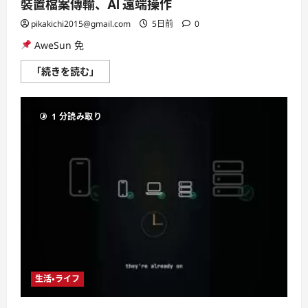
裝置檔案傳輸、AI 遠端操作
pikakichi2015@gmail.com
5日前
0
AweSun 免
高
「続きを読む」
CP
值
遠
端
1 分読み取り
桌
面
軟
體
新
選
擇！
順
暢
無
延
遲、
跨
裝
置
檔
案
生活・ライフ
傳
輸、
AI