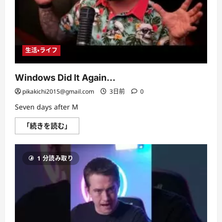
む
生活・ライフ
Windows Did It Again…
pikakichi2015@gmail.com
3日前
0
Seven days after M
Windows
「続きを読む」
Did
It
Again…
に
1 分読み取り
つ
い
て
さ
ら
に
読
む