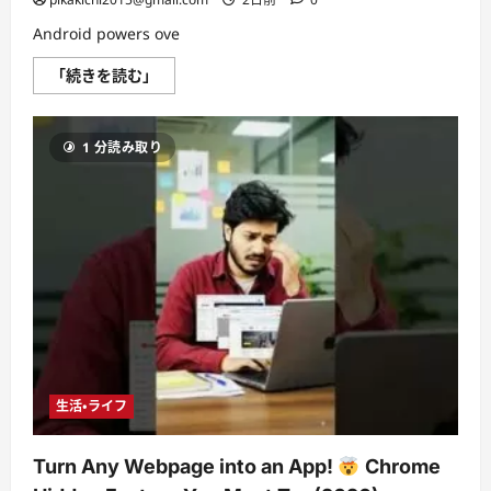
Android powers ove
The
「続きを読む」
Google
Pixel
Is
Great
1 分読み取り
–
So
Why
Is
No
One
Buying
It?
に
つ
い
て
さ
ら
に
読
む
生活・ライフ
Turn Any Webpage into an App!
Chrome