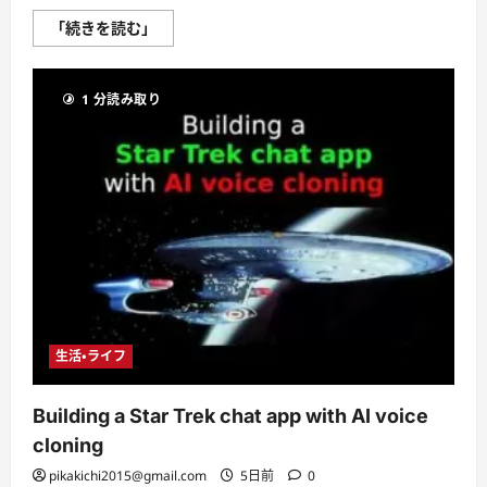
Relive
「続きを読む」
the
90s
with
this
1 分読み取り
hidden
gem
#nostalgia
#windows95
#websites
に
つ
い
て
さ
ら
に
読
む
生活・ライフ
Building a Star Trek chat app with AI voice
cloning
pikakichi2015@gmail.com
5日前
0