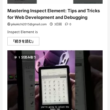
Mastering Inspect Element: Tips and Tricks
for Web Development and Debugging
pikakichi2015@gmail.com
3日前
0
Inspect Element is
Mastering
「続きを読む」
Inspect
Element:
Tips
and
1 分読み取り
Tricks
for
Web
Development
and
Debugging
に
つ
い
て
さ
ら
に
読
む