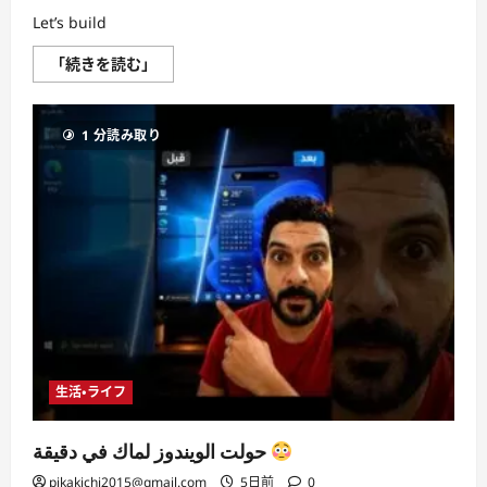
Let’s build
Building
「続きを読む」
a
Star
Trek
chat
1 分読み取り
app
with
AI
voice
cloning
に
つ
い
て
さ
ら
に
読
む
生活・ライフ
حولت الويندوز لماك في دقيقة
pikakichi2015@gmail.com
5日前
0