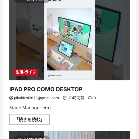
organização
visual
modo
aplicativo
em
janelas
に
つ
い
て
さ
ら
に
読
む
生活・ライフ
IPAD PRO COMO DESKTOP
pikakichi2015@gmail.com
23時間前
0
Stage Manager em t
IPAD
「続きを読む」
PRO
COMO
DESKTOP
に