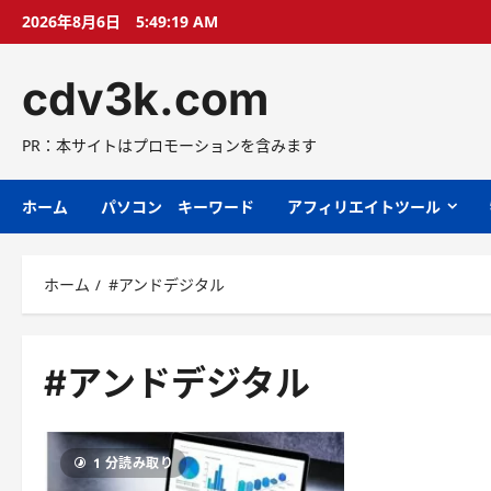
コ
2026年8月6日
5:49:19 AM
ン
テ
cdv3k.com
ン
ツ
へ
PR：本サイトはプロモーションを含みます
ス
キ
ホーム
パソコン キーワード
アフィリエイトツール
ッ
プ
ホーム
#アンドデジタル
#アンドデジタル
1 分読み取り