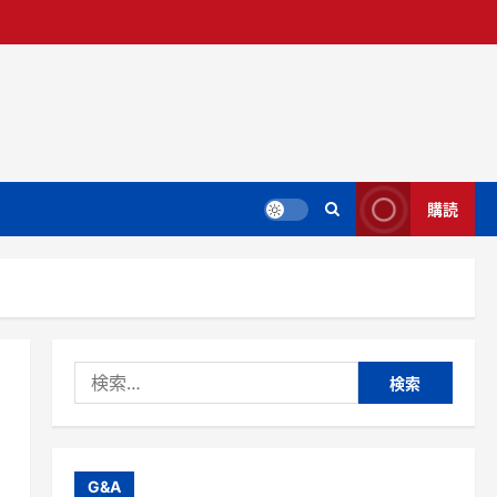
購読
検
索:
G&A