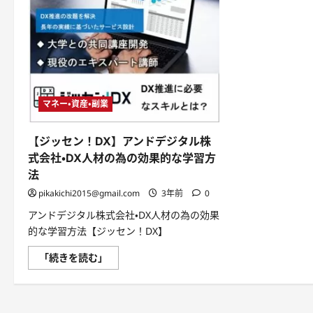
マネー・資産・副業
【ジッセン！DX】アンドデジタル株
式会社・DX人材の為の効果的な学習方
法
pikakichi2015@gmail.com
3年前
0
アンドデジタル株式会社・DX人材の為の効果
的な学習方法【ジッセン！DX】
【ジ
「続きを読む」
ッ
セ
ン！
DX】
ア