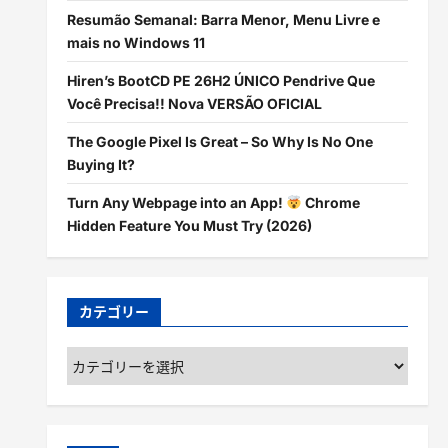
Resumão Semanal: Barra Menor, Menu Livre e
mais no Windows 11
Hiren’s BootCD PE 26H2 ÚNICO Pendrive Que
Você Precisa!! Nova VERSÃO OFICIAL
The Google Pixel Is Great – So Why Is No One
Buying It?
Turn Any Webpage into an App!
Chrome
Hidden Feature You Must Try (2026)
カテゴリー
カ
テ
ゴ
リ