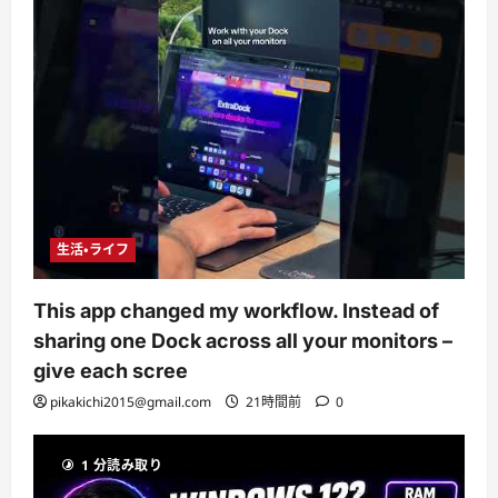
生活・ライフ
This app changed my workflow. Instead of
sharing one Dock across all your monitors –
give each scree
pikakichi2015@gmail.com
21時間前
0
1 分読み取り