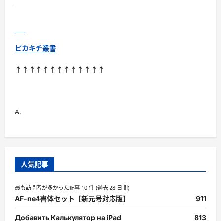
ピカキチ叢書
↑↑↑↑↑↑↑↑↑↑↑↑↑
A:
人気記事
最も訪問者が多かった記事 10 件 (過去 28 日間)
AF-ne4書体セット【新元号対応版】
911
Добавить Калькулятор на iPad
813