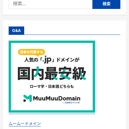
検
ュ
ゼ
索:
ッ
ト：
ア
ン
リ・
シ
G&A
ャ
ル
パ
ン
テ
ィ
エ
【洋
菓
子
シ
ュ
ゼ
ッ
ト】
に
つ
い
て
さ
ら
に
読
ムームードメイン
む