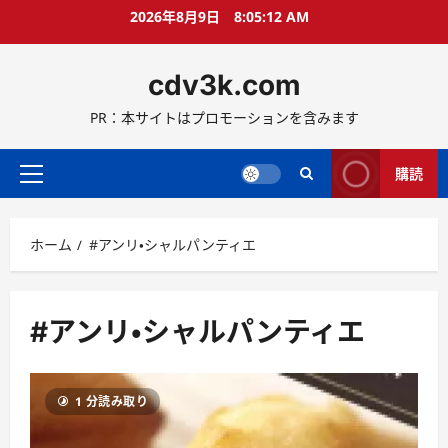
コ
2026年8月9日
8:05:12 AM
ン
テ
cdv3k.com
ン
ツ
PR：本サイトはプロモーションを含みます
へ
ス
キ
購読
メ
ッ
イ
プ
ン
ホーム
#アンリ・シャルパンティエ
メ
ニ
ュ
ー
#アンリ・シャルパンティエ
1 分読み取り