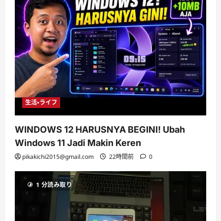
生活・ライフ
WINDOWS 12 HARUSNYA BEGINI! Ubah
Windows 11 Jadi Makin Keren
pikakichi2015@gmail.com
22時間前
0
1 分読み取り