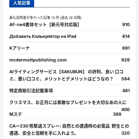
人気記事
最も訪問者が多かった記事 10 件 (過去 28 日間)
AF-ne4書体セット【新元号対応版】
910
Добавить Калькулятор на iPad
814
Kアリーナ
691
mcdermottpublishing.com
629
AIライティングサービス【SAKUBUN】 の評判、良い 口コ
ミ、悪い口コミ、メリットとデメリットはどうなの？
584
特定商取引法記載事項
481
クリスマス、お正月には素敵なプレゼントを大切なあの人に
400
Mステ
369
CAー230 熊撃退スプレー: 自然との遭遇時の必需品 野生との
遭遇、安全と信頼を手に入れよう。
320