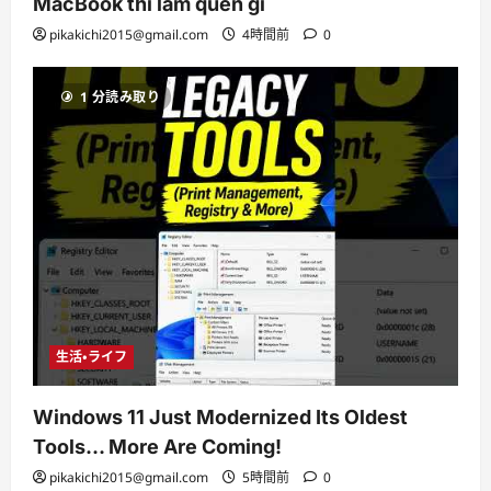
MacBook thì làm quen gì
pikakichi2015@gmail.com
4時間前
0
1 分読み取り
生活・ライフ
Windows 11 Just Modernized Its Oldest
Tools… More Are Coming!
pikakichi2015@gmail.com
5時間前
0