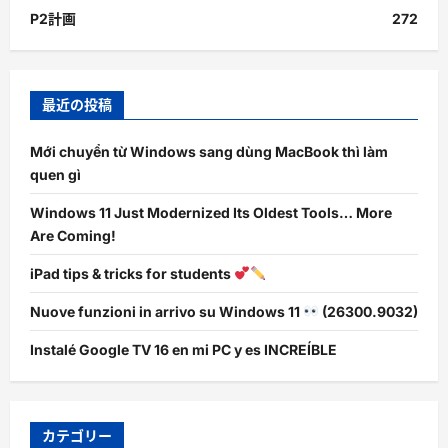
P2計画
272
最近の投稿
Mới chuyển từ Windows sang dùng MacBook thì làm
quen gì
Windows 11 Just Modernized Its Oldest Tools… More
Are Coming!
iPad tips & tricks for students
Nuove funzioni in arrivo su Windows 11
(26300.9032)
Instalé Google TV 16 en mi PC y es INCREÍBLE
カテゴリー