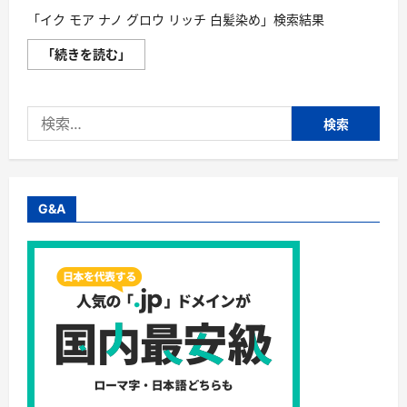
「イク モア ナノ グロウ リッチ 白髪染め」検索結果
「イ
「続きを読む」
ク
モ
ア
ナ
検
ノ
グ
索:
ロ
ウ
リ
ッ
チ
白
G&A
髪
染
め」
検
索
結
果
に
つ
い
て
さ
ら
に
読