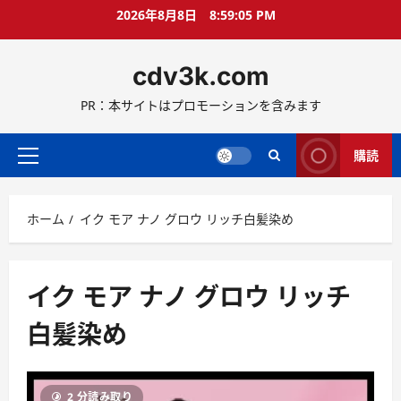
コ
2026年8月8日
8:59:06 PM
ン
テ
cdv3k.com
ン
ツ
PR：本サイトはプロモーションを含みます
へ
ス
キ
購読
メ
ッ
イ
プ
ン
ホーム
イク モア ナノ グロウ リッチ白髪染め
メ
ニ
ュ
ー
イク モア ナノ グロウ リッチ
白髪染め
2 分読み取り