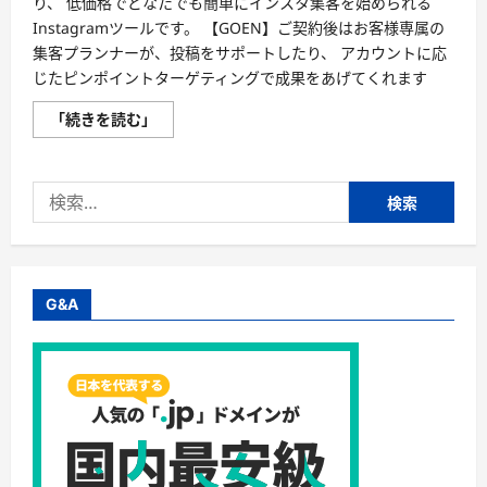
り、 低価格でどなたでも簡単にインスタ集客を始められる
Instagramツールです。 【GOEN】ご契約後はお客様専属の
集客プランナーが、投稿をサポートしたり、 アカウントに応
じたピンポイントターゲティングで成果をあげてくれます
【GOEN】
「続きを読む」
か
ん
た
ん
検
イ
ン
索:
ス
タ
集
客
ツ
ー
G&A
ル・
株
式
会
社
エ
ス
ト
ラ
イ
ズ
に