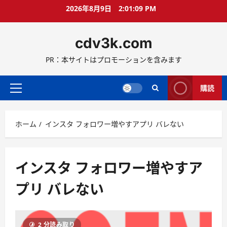
コ
2026年8月9日
2:01:09 PM
ン
テ
cdv3k.com
ン
ツ
PR：本サイトはプロモーションを含みます
へ
ス
キ
購読
メ
ッ
イ
プ
ン
ホーム
インスタ フォロワー増やすアプリ バレない
メ
ニ
ュ
ー
インスタ フォロワー増やすア
プリ バレない
2 分読み取り