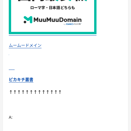
つ
い
て
さ
ら
に
読
む
ムームードメイン
ピカキチ叢書
↑↑↑↑↑↑↑↑↑↑↑↑↑
A: