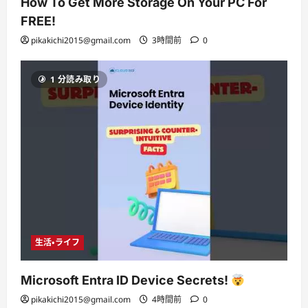
How To Get More Storage On Your PC For
FREE!
pikakichi2015@gmail.com
3時間前
0
1 分読み取り
生活・ライフ
Microsoft Entra ID Device Secrets!
pikakichi2015@gmail.com
4時間前
0