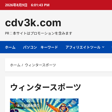
コ
2026年8月9日
6:01:44 PM
ン
テ
cdv3k.com
ン
ツ
へ
PR：本サイトはプロモーションを含みます
ス
キ
ホーム
パソコン キーワード
アフィリエイトツール
ッ
プ
ホーム
ウィンタースポーツ
ウィンタースポーツ
1 分読み取り