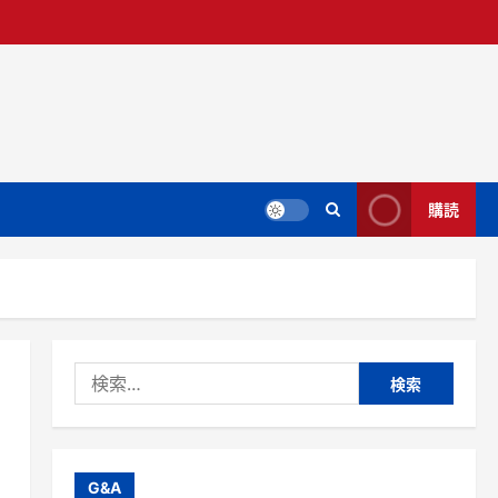
購読
検
索:
G&A