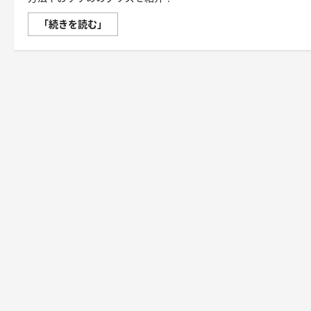
ウ
「続きを読む」
ィ
ン
タ
ー
ス
ポ
ー
ツ
の
魅
力
「雪
と
と
も
に、
心
も
踊
る
——
ウ
ィ
ン
タ
ー
ス
ポ
ー