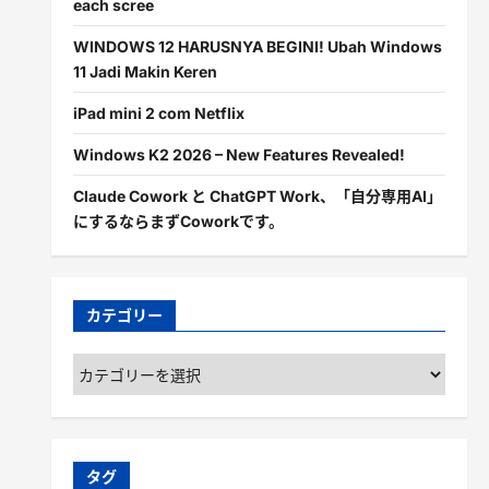
each scree
WINDOWS 12 HARUSNYA BEGINI! Ubah Windows
11 Jadi Makin Keren
iPad mini 2 com Netflix
Windows K2 2026 – New Features Revealed!
Claude Cowork と ChatGPT Work、「自分専用AI」
にするならまずCoworkです。
カテゴリー
カ
テ
ゴ
リ
ー
タグ