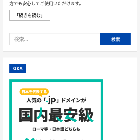
方でも安心してご使用いただけます。
ネ
「続きを読む」
ク
タ
ロ
ー
検
ム・
オ
索:
ー
ガ
ニ
ッ
ク・
ウ
G&A
チ
ワ
サ
ボ
テ
ン
オ
イ
ル
の
評
判、
良
い
口
コ