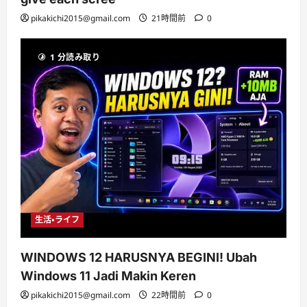
pikakichi2015@gmail.com
21時間前
0
1 分読み取り
生活・ライフ
WINDOWS 12 HARUSNYA BEGINI! Ubah
Windows 11 Jadi Makin Keren
pikakichi2015@gmail.com
22時間前
0