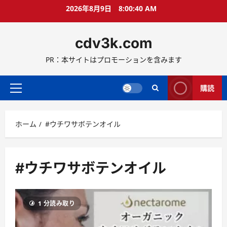
コ
2026年8月9日
8:00:41 AM
ン
テ
cdv3k.com
ン
ツ
PR：本サイトはプロモーションを含みます
へ
ス
キ
購読
メ
ッ
イ
プ
ン
ホーム
#ウチワサボテンオイル
メ
ニ
ュ
ー
#ウチワサボテンオイル
1 分読み取り