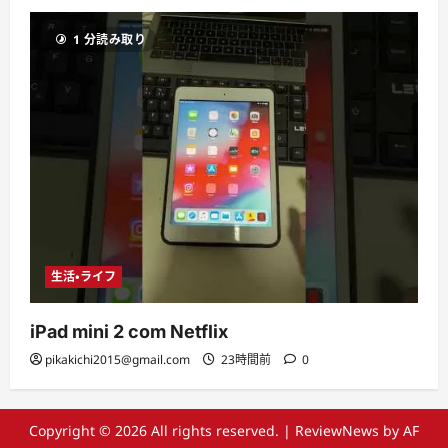
1 分読み取り
生活・ライフ
iPad mini 2 com Netflix
pikakichi2015@gmail.com
23時間前
0
Copyright © 2026 All rights reserved.
|
ReviewNews
by AF