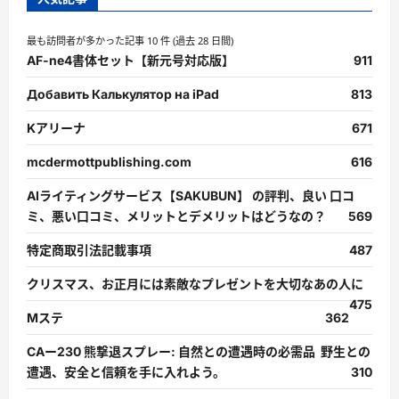
読
む
最も訪問者が多かった記事 10 件 (過去 28 日間)
AF-ne4書体セット【新元号対応版】
911
Добавить Калькулятор на iPad
813
Kアリーナ
671
mcdermottpublishing.com
616
AIライティングサービス【SAKUBUN】 の評判、良い 口コ
ミ、悪い口コミ、メリットとデメリットはどうなの？
569
特定商取引法記載事項
487
クリスマス、お正月には素敵なプレゼントを大切なあの人に
475
Mステ
362
CAー230 熊撃退スプレー: 自然との遭遇時の必需品 野生との
遭遇、安全と信頼を手に入れよう。
310