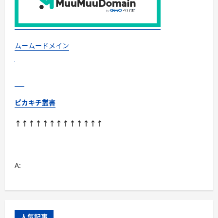
ミ、
悪
い
口
コ
ミ、
メ
ムームードメイン
リ
ッ
ト
と
デ
メ
リ
ッ
ピカキチ叢書
ト
は
ど
↑↑↑↑↑↑↑↑↑↑↑↑↑
う
な
の？
【徹
底
解
A:
説】
に
つ
い
て
さ
ら
に
人気記事