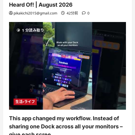
Heard Of! | August 2026
pikakichi2015@gmail.com
42分前
0
1 分読み取り
生活・ライフ
This app changed my workflow. Instead of
sharing one Dock across all your monitors –
give each scree