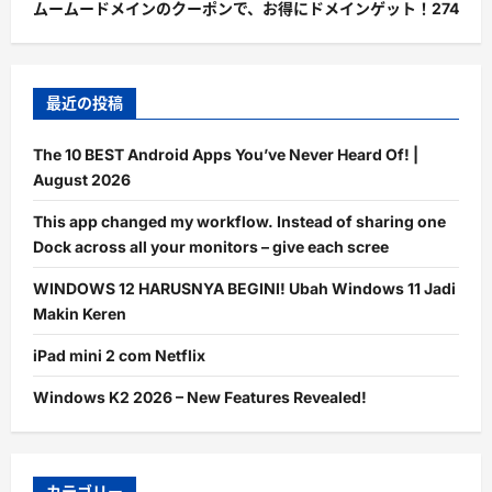
ムームードメインのクーポンで、お得にドメインゲット！
274
最近の投稿
The 10 BEST Android Apps You’ve Never Heard Of! |
August 2026
This app changed my workflow. Instead of sharing one
Dock across all your monitors – give each scree
WINDOWS 12 HARUSNYA BEGINI! Ubah Windows 11 Jadi
Makin Keren
iPad mini 2 com Netflix
Windows K2 2026 – New Features Revealed!
カテゴリー