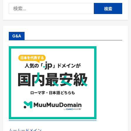
女
検
性
を
索:
美
し
く
元
気
に
G&A
し
た
い、
エ
イ
ジ
ン
グ
ケ
ア
用
美
容
液、
若々
し
い
美
肌
で
い
つ
ま
ムームードメイン