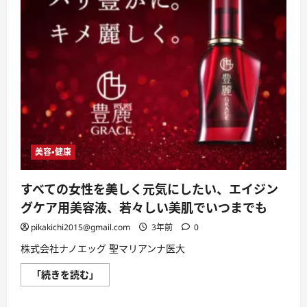
美容・健康
すべての女性を美しく元気にしたい、エイジン
グケア用美容液、若々しい美肌でいつまでも
pikakichi2015@gmail.com
3年前
0
株式会社ナノエッグ 聖マリアンナ医大
す
「続きを読む」
べ
て
の