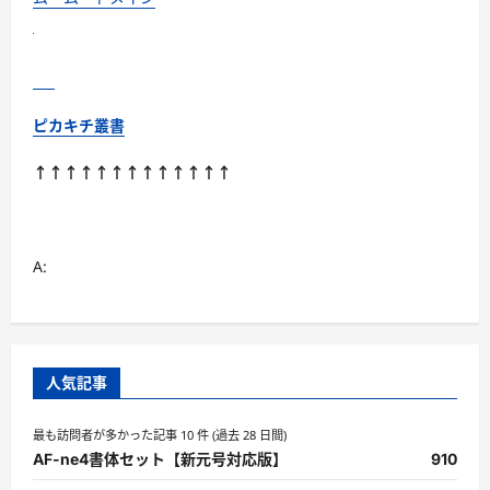
で
も
に
つ
い
て
さ
ら
ピカキチ叢書
に
読
む
↑↑↑↑↑↑↑↑↑↑↑↑↑
A:
人気記事
最も訪問者が多かった記事 10 件 (過去 28 日間)
AF-ne4書体セット【新元号対応版】
910