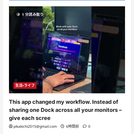
1 分読み取り
生活・ライフ
This app changed my workflow. Instead of
sharing one Dock across all your monitors –
give each scree
pikakichi2015@gmail.com
6時間前
0