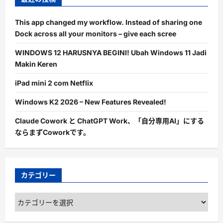
This app changed my workflow. Instead of sharing one
Dock across all your monitors – give each scree
WINDOWS 12 HARUSNYA BEGINI! Ubah Windows 11 Jadi
Makin Keren
iPad mini 2 com Netflix
Windows K2 2026 – New Features Revealed!
Claude Cowork と ChatGPT Work、「自分専用AI」にする
ならまずCoworkです。
カテゴリー
カ
テ
ゴ