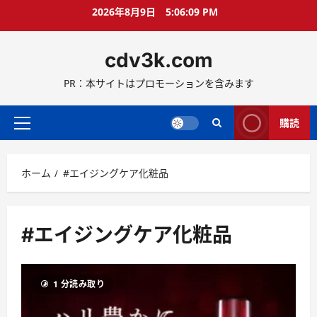
コ
2026年8月9日
5:06:10 PM
ン
テ
cdv3k.com
ン
ツ
PR：本サイトはプロモーションを含みます
へ
ス
キ
購読
メ
ッ
イ
プ
ン
ホーム
#エイジングケア化粧品
メ
ニ
ュ
ー
#エイジングケア化粧品
1 分読み取り