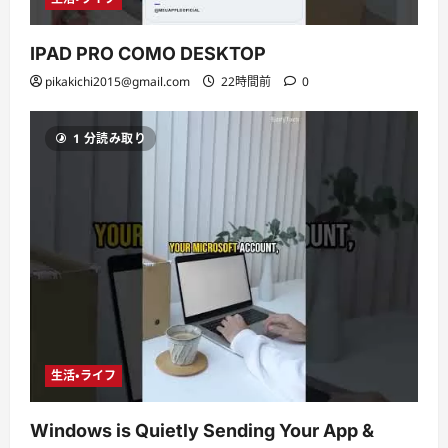
IPAD PRO COMO DESKTOP
pikakichi2015@gmail.com
22時間前
0
1 分読み取り
生活・ライフ
Windows is Quietly Sending Your App &