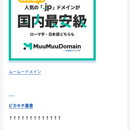
は？
に
つ
い
て
さ
ら
に
読
む
ムームードメイン
ピカキチ叢書
↑↑↑↑↑↑↑↑↑↑↑↑↑