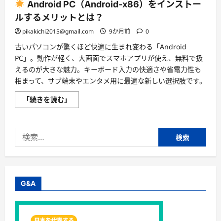
Android PC（Android-x86）をインストー
ルするメリットとは？
pikakichi2015@gmail.com
9か月前
0
古いパソコンが驚くほど快適に生まれ変わる「Android
PC」。動作が軽く、大画面でスマホアプリが使え、無料で扱
えるのが大きな魅力。キーボード入力の快適さや省電力性も
相まって、サブ端末やエンタメ用に最適な新しい選択肢です。
「続きを読む」
Android
PC（Android-
x86）
を
検
イ
ン
索:
ス
ト
ー
ル
す
る
G&A
メ
リ
ッ
ト
と