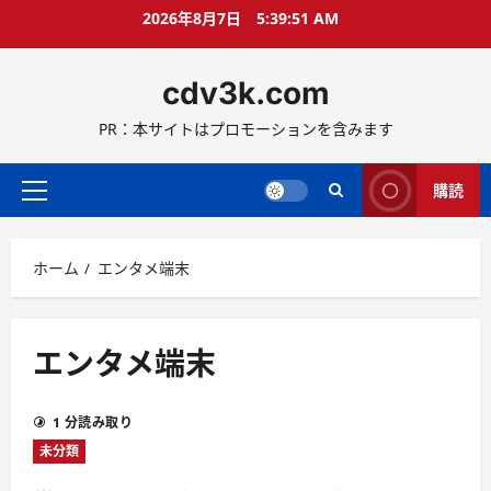
コ
2026年8月7日
5:39:52 AM
ン
テ
cdv3k.com
ン
ツ
PR：本サイトはプロモーションを含みます
へ
ス
キ
購読
メ
ッ
イ
プ
ン
ホーム
エンタメ端末
メ
ニ
ュ
ー
エンタメ端末
1 分読み取り
未分類