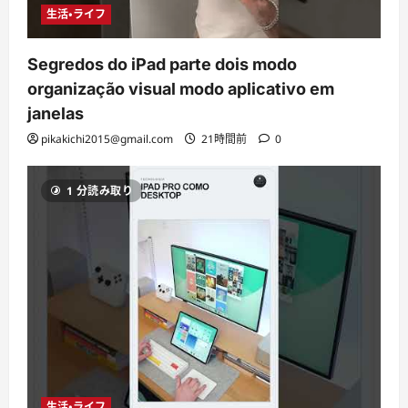
生活・ライフ
Segredos do iPad parte dois modo
organização visual modo aplicativo em
janelas
pikakichi2015@gmail.com
21時間前
0
1 分読み取り
生活・ライフ