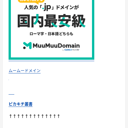
ビ
ュ
ー！
に
つ
い
て
さ
ら
に
読
む
ムームードメイン
ピカキチ叢書
↑↑↑↑↑↑↑↑↑↑↑↑↑