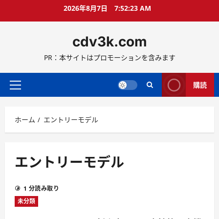
コ
2026年8月7日
7:52:23 AM
ン
テ
cdv3k.com
ン
ツ
PR：本サイトはプロモーションを含みます
へ
ス
キ
購読
メ
ッ
イ
プ
ン
ホーム
エントリーモデル
メ
ニ
ュ
ー
エントリーモデル
1 分読み取り
未分類