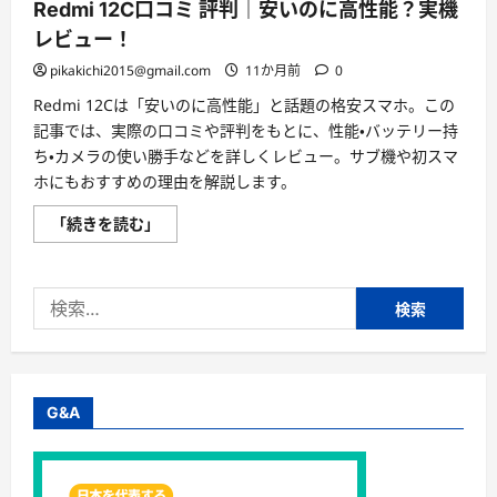
Redmi 12C口コミ 評判｜安いのに高性能？実機
レビュー！
pikakichi2015@gmail.com
11か月前
0
Redmi 12Cは「安いのに高性能」と話題の格安スマホ。この
記事では、実際の口コミや評判をもとに、性能・バッテリー持
ち・カメラの使い勝手などを詳しくレビュー。サブ機や初スマ
ホにもおすすめの理由を解説します。
Redmi
「続きを読む」
12C
口
コ
ミ
検
評
判
索:
｜
安
い
の
に
高
G&A
性
能？
実
機
レ