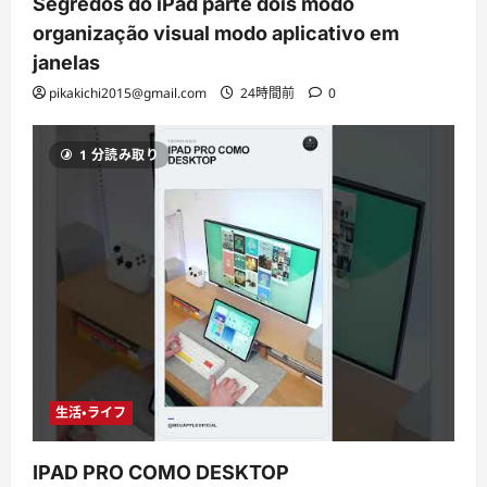
Segredos do iPad parte dois modo
organização visual modo aplicativo em
janelas
pikakichi2015@gmail.com
24時間前
0
1 分読み取り
生活・ライフ
IPAD PRO COMO DESKTOP