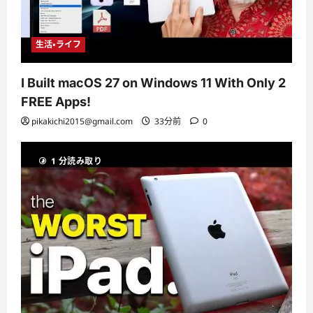
生活・ライフ
I Built macOS 27 on Windows 11 With Only 2
FREE Apps!
pikakichi2015@gmail.com
33分前
0
1 分読み取り