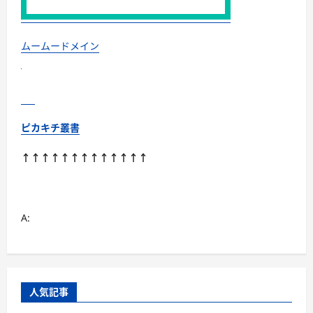
か？
に
つ
い
て
ムームードメイン
さ
ら
に
読
む
ピカキチ叢書
↑↑↑↑↑↑↑↑↑↑↑↑↑
A:
人気記事