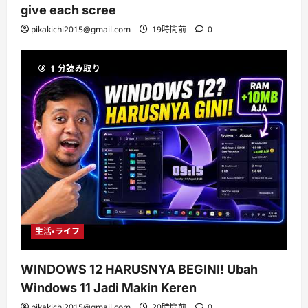
give each scree
pikakichi2015@gmail.com
19時間前
0
1 分読み取り
生活・ライフ
WINDOWS 12 HARUSNYA BEGINI! Ubah
Windows 11 Jadi Makin Keren
pikakichi2015@gmail.com
20時間前
0