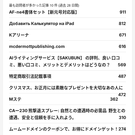
最も訪問者が多かった記事 10 件 (過去 28 日間)
AF-ne4書体セット【新元号対応版】
911
Добавить Калькулятор на iPad
812
Kアリーナ
671
mcdermottpublishing.com
616
AIライティングサービス【SAKUBUN】 の評判、良い 口コ
ミ、悪い口コミ、メリットとデメリットはどうなの？
569
特定商取引法記載事項
487
クリスマス、お正月には素敵なプレゼントを大切なあの人に
472
Mステ
362
CAー230 熊撃退スプレー: 自然との遭遇時の必需品 野生との
遭遇、安全と信頼を手に入れよう。
310
ムームードメインのクーポンで、お得にドメインゲット！
274