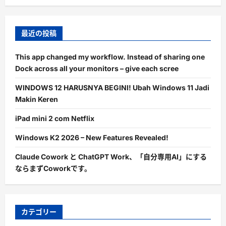
最近の投稿
This app changed my workflow. Instead of sharing one
Dock across all your monitors – give each scree
WINDOWS 12 HARUSNYA BEGINI! Ubah Windows 11 Jadi
Makin Keren
iPad mini 2 com Netflix
Windows K2 2026 – New Features Revealed!
Claude Cowork と ChatGPT Work、「自分専用AI」にする
ならまずCoworkです。
カテゴリー