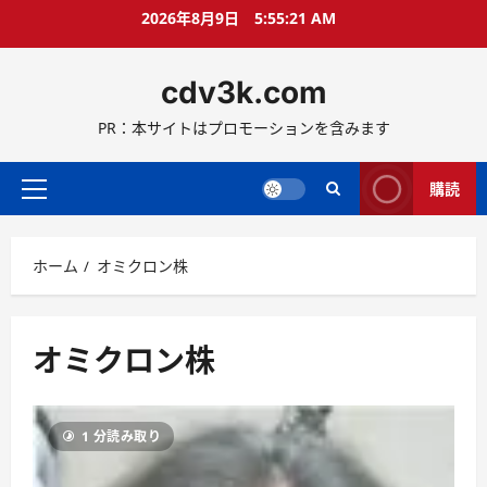
コ
2026年8月9日
5:55:22 AM
ン
テ
cdv3k.com
ン
ツ
PR：本サイトはプロモーションを含みます
へ
ス
キ
購読
メ
ッ
イ
プ
ン
ホーム
オミクロン株
メ
ニ
ュ
ー
オミクロン株
1 分読み取り