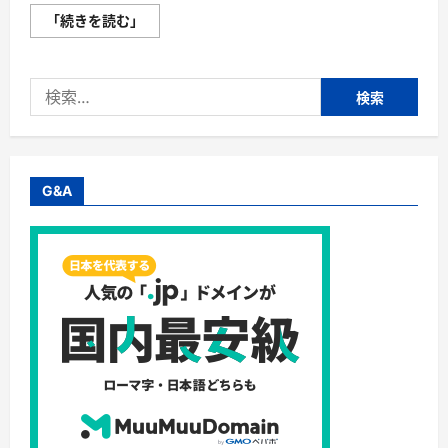
新
「続きを読む」
型
コ
ロ
ナ
検
ウ
イ
索:
ル
ス
変
異
株
（オ
G&A
ミ
ク
ロ
ン
株）
と
薄
毛
ハ
ゲ
の
関
連
性
は
あ
る
の