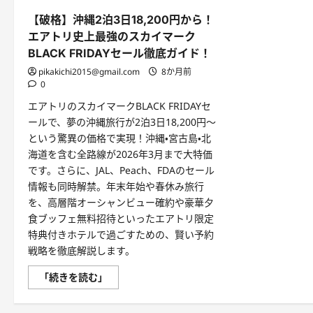
【破格】沖縄2泊3日18,200円から！
エアトリ史上最強のスカイマーク
BLACK FRIDAYセール徹底ガイド！
pikakichi2015@gmail.com
8か月前
0
エアトリのスカイマークBLACK FRIDAYセ
ールで、夢の沖縄旅行が2泊3日18,200円～
という驚異の価格で実現！沖縄・宮古島・北
海道を含む全路線が2026年3月まで大特価
です。さらに、JAL、Peach、FDAのセール
情報も同時解禁。年末年始や春休み旅行
を、高層階オーシャンビュー確約や豪華夕
食ブッフェ無料招待といったエアトリ限定
特典付きホテルで過ごすための、賢い予約
戦略を徹底解説します。
【破
「続きを読む」
格】
沖
縄