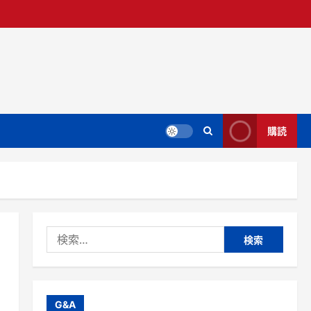
購読
検
索:
G&A