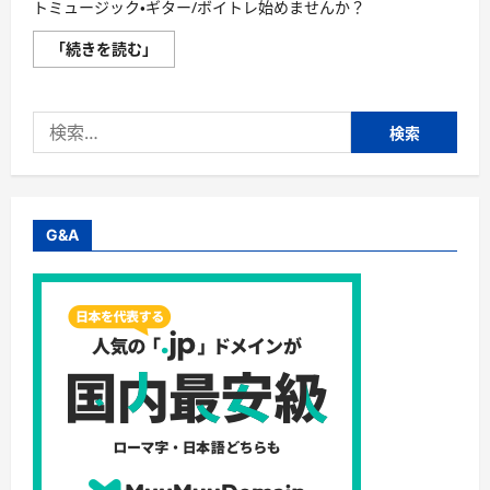
トミュージック・ギター/ボイトレ始めませんか？
【オ
「続きを読む」
ン
ラ
イ
ン〜
検
Soul
Create
索:
Live〜】
株
式
会
社
ソ
G&A
ウ
ル
ク
リ
エ
イ
ト
ミ
ュ
ー
ジ
ッ
ク・
ギ
タ
ー/