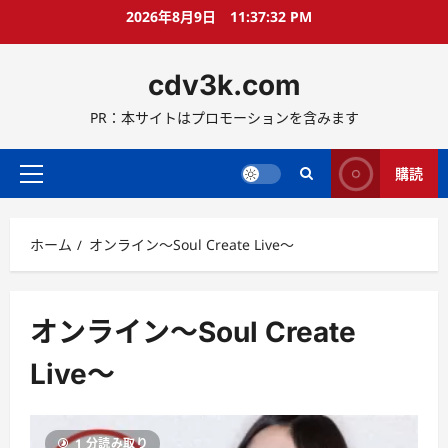
コ
2026年8月9日
11:37:33 PM
ン
テ
cdv3k.com
ン
ツ
PR：本サイトはプロモーションを含みます
へ
ス
キ
購読
メ
ッ
イ
プ
ン
ホーム
オンライン〜Soul Create Live〜
メ
ニ
ュ
ー
オンライン〜Soul Create
Live〜
1 分読み取り