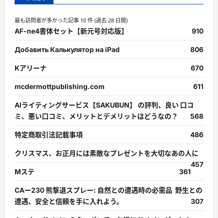
最も訪問者が多かった記事 10 件 (過去 28 日間)
AF-ne4書体セット【新元号対応版】
910
Добавить Калькулятор на iPad
806
Kアリーナ
670
mcdermottpublishing.com
611
AIライティングサービス【SAKUBUN】 の評判、良い 口コ
ミ、悪い口コミ、メリットとデメリットはどうなの？
568
特定商取引法記載事項
486
クリスマス、お正月には素敵なプレゼントを大切なあの人に
457
Mステ
361
CAー230 熊撃退スプレー: 自然との遭遇時の必需品 野生との
遭遇、安全と信頼を手に入れよう。
307