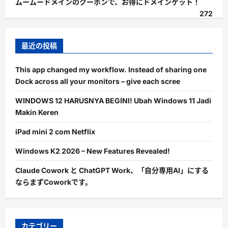
ムームードメインのクーポンで、お得にドメインゲット！
272
最近の投稿
This app changed my workflow. Instead of sharing one
Dock across all your monitors – give each scree
WINDOWS 12 HARUSNYA BEGINI! Ubah Windows 11 Jadi
Makin Keren
iPad mini 2 com Netflix
Windows K2 2026 – New Features Revealed!
Claude Cowork と ChatGPT Work、「自分専用AI」にする
ならまずCoworkです。
カテゴリー