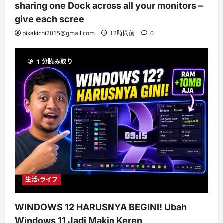
sharing one Dock across all your monitors –
give each scree
pikakichi2015@gmail.com
12時間前
0
1 分読み取り
生活・ライフ
WINDOWS 12 HARUSNYA BEGINI! Ubah
Windows 11 Jadi Makin Keren