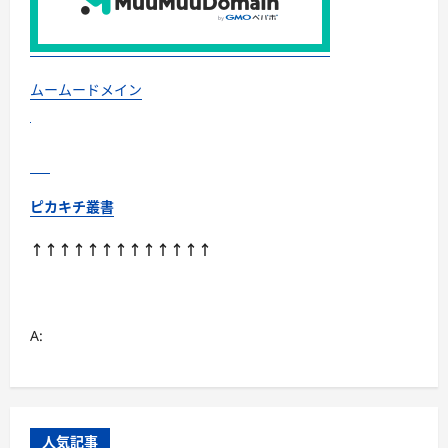
ボ
イ
ト
レ
始
め
ま
ムームードメイン
せ
ん
か？
に
つ
い
て
さ
ピカキチ叢書
ら
に
読
↑↑↑↑↑↑↑↑↑↑↑↑↑
む
A:
人気記事