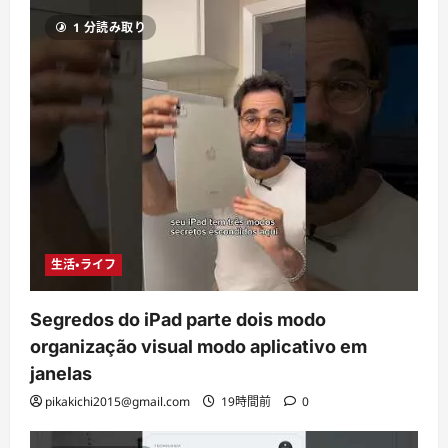
1 分読み取り
生活・ライフ
Segredos do iPad parte dois modo
organização visual modo aplicativo em
janelas
pikakichi2015@gmail.com
19時間前
0