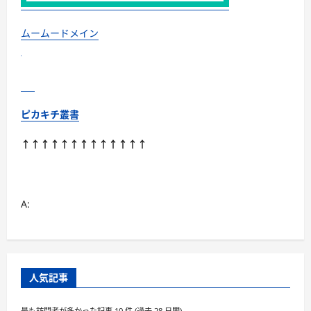
ー
ル
イ
ン
ムームードメイン
ワ
ン
ゲ
ル
に
つ
い
て
ピカキチ叢書
さ
ら
に
↑↑↑↑↑↑↑↑↑↑↑↑↑
読
む
A:
人気記事
最も訪問者が多かった記事 10 件 (過去 28 日間)