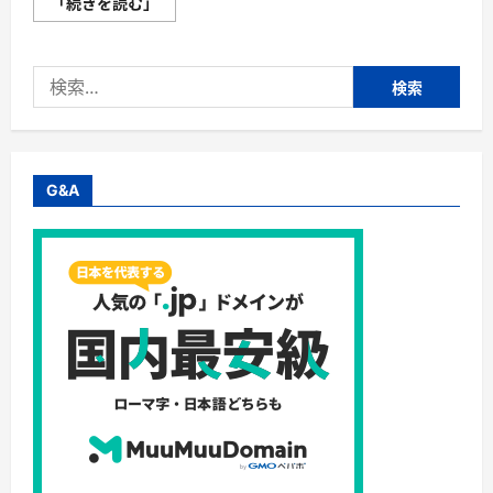
【リ・
「続きを読む」
ダ
ー
マ
ラ
検
ボ】
株
索:
式
会
社
リ・
ダ
ー
G&A
マ
ラ
ボ・
保
湿
を
超
え
る！？
自
活
保
水
力
を
育
て
る
オ